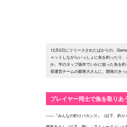
12月2日にリリースされたばかりの、Gam
ャットしながらいっしょに魚を釣ったり、
か、竿のタップ操作でいかに狙った魚を釣る
部運営チームの郷将大さんに、開発のきっ
プレイヤー同士で魚を取りあ
――『みんなの釣りバカンス』（以下、釣り
郷将大さん（以下、郷）：アミューズメント