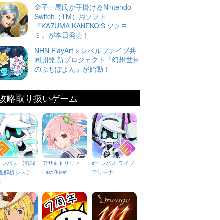
金子一馬氏が手掛けるNintendo
Switch（TM）用ソフト
『KAZUMA KANEKO'S ツクヨ
ミ』が本日発売！
NHN PlayArt × レベルファイブ共
同開発 新プロジェクト『幻想世界
のぷちぽよん』が始動！
攻略取り扱いゲーム
コンパス 【戦闘
アサルトリリィ
#コンパス ライブ
理解析システ
Last Bullet
アリーナ
】