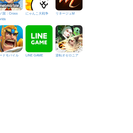
ノ国：Cross
にゃんこ大戦争
リネージュM
rlds
ードモバイル
LINE GAME
逆転オセロニア