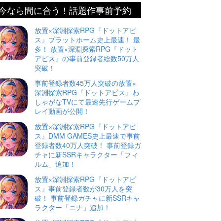
今なら間に合う！話題作事前予約
放置×深淵探索RPG『ドットアビ
ス』プラットホーム史上最速！ 最
多！ 放置×深淵探索RPG『ドット
アビス』の事前登録者総数50万人
突破！
事前登録者数45万人突破の放置×
深淵探索RPG『ドットアビス』わ
しゃがなTVにて最速先行ゲームプ
レイ動画が公開！
放置×深淵探索RPG『ドットアビ
ス』DMM GAMES史上最速で事前
登録者数40万人突破！ 事前登録ガ
チャに新SSRキャラクター「フィ
ルム」追加！
放置×深淵探索RPG『ドットアビ
ス』事前登録者数が30万人を突
破！ 事前登録ガチャに新SSRキャ
ラクター「ニナ」追加！