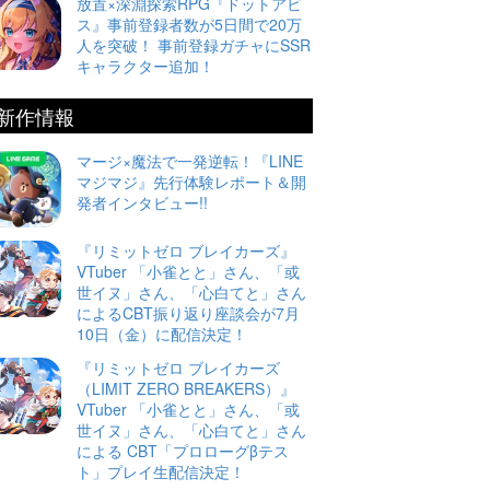
放置×深淵探索RPG『ドットアビ
ス』事前登録者数が5日間で20万
人を突破！ 事前登録ガチャにSSR
キャラクター追加！
新作情報
マージ×魔法で一発逆転！『LINE
マジマジ』先行体験レポート＆開
発者インタビュー!!
『リミットゼロ ブレイカーズ』
VTuber 「小雀とと」さん、「或
世イヌ」さん、「心白てと」さん
によるCBT振り返り座談会が7月
10日（金）に配信決定！
『リミットゼロ ブレイカーズ
（LIMIT ZERO BREAKERS）』
VTuber 「小雀とと」さん、「或
世イヌ」さん、「心白てと」さん
による CBT「プロローグβテス
ト」プレイ生配信決定！