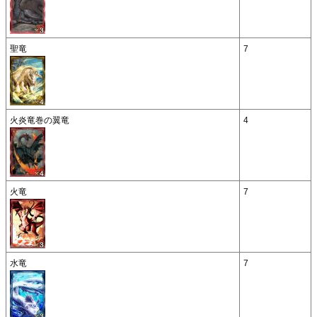
聖竜
7
火炎竜巻の翼竜
4
火竜
7
水竜
7