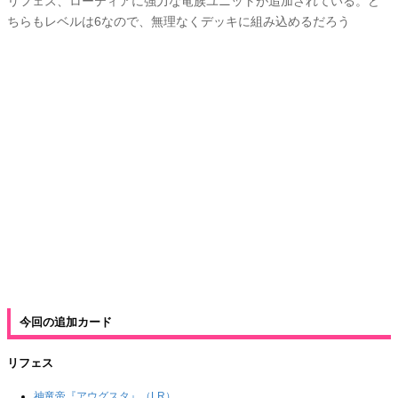
リフェス、ローティアに強力な竜族ユニットが追加されている。ど
ちらもレベルは6なので、無理なくデッキに組み込めるだろう
今回の追加カード
リフェス
神竜帝『アウグスタ』（LR）