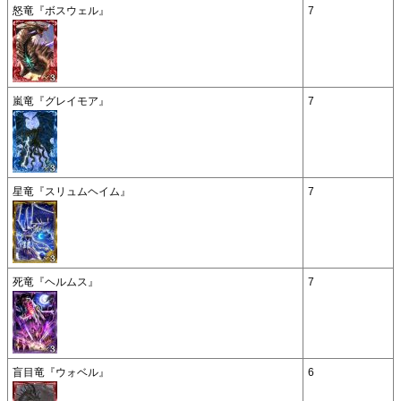
怒竜『ボスウェル』
7
嵐竜『グレイモア』
7
星竜『スリュムヘイム』
7
死竜『ヘルムス』
7
盲目竜『ウォベル』
6