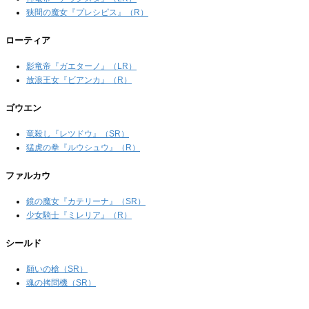
狭間の魔女『プレシピス』（R）
ローティア
影竜帝『ガエターノ』（LR）
放浪王女『ビアンカ』（R）
ゴウエン
竜殺し『レツドウ』（SR）
猛虎の拳『ルウシュウ』（R）
ファルカウ
鏡の魔女『カテリーナ』（SR）
少女騎士『ミレリア』（R）
シールド
願いの槍（SR）
魂の拷問機（SR）