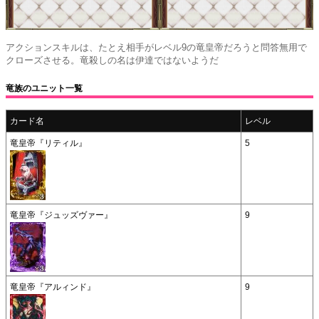
アクションスキルは、たとえ相手がレベル9の竜皇帝だろうと問答無用で
クローズさせる。竜殺しの名は伊達ではないようだ
竜族のユニット一覧
カード名
レベル
竜皇帝『リティル』
5
竜皇帝『ジュッズヴァー』
9
竜皇帝『アルィンド』
9