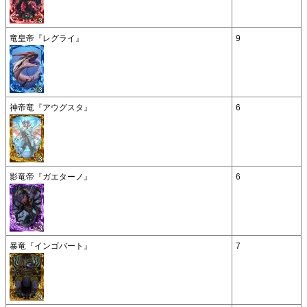
竜皇帝『レグライ』
9
神帝竜『アウグスタ』
6
影竜帝『ガエターノ』
6
暴竜『インゴバート』
7