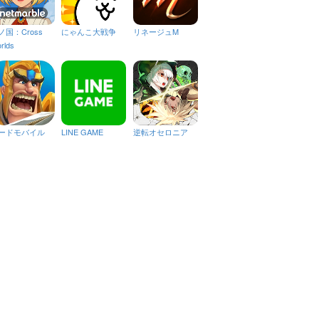
ノ国：Cross
にゃんこ大戦争
リネージュM
rlds
ードモバイル
LINE GAME
逆転オセロニア