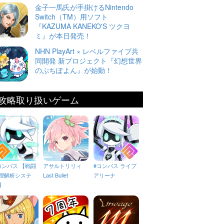
金子一馬氏が手掛けるNintendo
Switch（TM）用ソフト
『KAZUMA KANEKO'S ツクヨ
ミ』が本日発売！
NHN PlayArt × レベルファイブ共
同開発 新プロジェクト『幻想世界
のぷちぽよん』が始動！
攻略取り扱いゲーム
コンパス 【戦闘
アサルトリリィ
#コンパス ライブ
理解析システ
Last Bullet
アリーナ
】