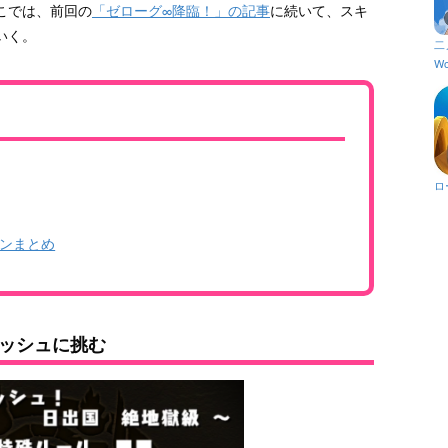
こでは、前回の
「ゼローグ∞降臨！」の記事
に続いて、スキ
いく。
二
Wo
ロ
ンまとめ
ッシュに挑む