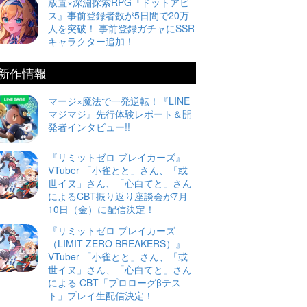
放置×深淵探索RPG『ドットアビ
ス』事前登録者数が5日間で20万
人を突破！ 事前登録ガチャにSSR
キャラクター追加！
新作情報
マージ×魔法で一発逆転！『LINE
マジマジ』先行体験レポート＆開
発者インタビュー!!
『リミットゼロ ブレイカーズ』
VTuber 「小雀とと」さん、「或
世イヌ」さん、「心白てと」さん
によるCBT振り返り座談会が7月
10日（金）に配信決定！
『リミットゼロ ブレイカーズ
（LIMIT ZERO BREAKERS）』
VTuber 「小雀とと」さん、「或
世イヌ」さん、「心白てと」さん
による CBT「プロローグβテス
ト」プレイ生配信決定！