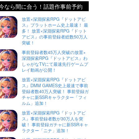
今なら間に合う！話題作事前予約
放置×深淵探索RPG『ドットアビ
ス』プラットホーム史上最速！ 最
多！ 放置×深淵探索RPG『ドット
アビス』の事前登録者総数50万人
突破！
事前登録者数45万人突破の放置×
深淵探索RPG『ドットアビス』わ
しゃがなTVにて最速先行ゲームプ
レイ動画が公開！
放置×深淵探索RPG『ドットアビ
ス』DMM GAMES史上最速で事前
登録者数40万人突破！ 事前登録ガ
チャに新SSRキャラクター「フィ
ルム」追加！
放置×深淵探索RPG『ドットアビ
ス』事前登録者数が30万人を突
破！ 事前登録ガチャに新SSRキャ
ラクター「ニナ」追加！