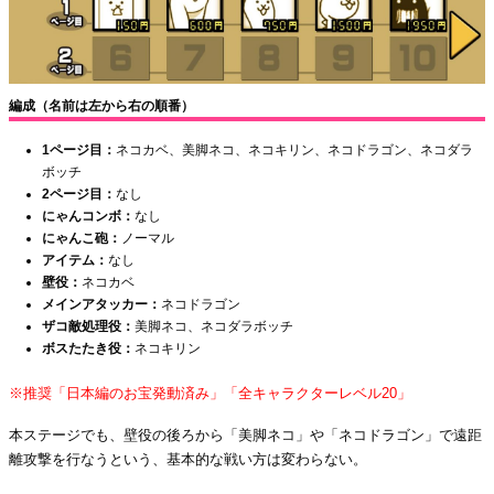
編成（名前は左から右の順番）
1ページ目：
ネコカベ、美脚ネコ、ネコキリン、ネコドラゴン、ネコダラ
ボッチ
2ページ目：
なし
にゃんコンボ：
なし
にゃんこ砲：
ノーマル
アイテム：
なし
壁役：
ネコカベ
メインアタッカー：
ネコドラゴン
ザコ敵処理役：
美脚ネコ、ネコダラボッチ
ボスたたき役：
ネコキリン
※推奨「日本編のお宝発動済み」「全キャラクターレベル20」
本ステージでも、壁役の後ろから「美脚ネコ」や「ネコドラゴン」で遠距
離攻撃を行なうという、基本的な戦い方は変わらない。