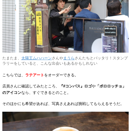
たまたま、
太陽王ムハハーン
さんや
まうら
さんたちとバッタリ！スタンプ
ラリーをしていると、こんな出会いもあるかもしれない
こちらでは、
ラテアート
をオーダーできる。
店員さんに確認してみたところ、
『#コンパス』ロゴ
や
「ポロロッチョ」
のアイコン
なら、すぐできるとのこと。
そのほかにも希望があれば、写真さえあれば挑戦してもらえるそうだ。