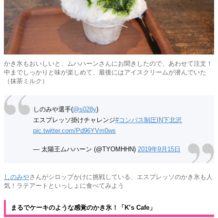
かき氷もおいしいと、ムハハーンさんにお聞きしたので、あわせて注文！
中までしっかりと味が楽しめて、最後にはアイスクリームが潜んでいた
（抹茶ミルク）
しのみや選手(
@s028y
)
エスプレッソ掛けチャレンジ
#コンパス制圧IN下北沢
pic.twitter.com/Pd96YVm0ws
— 太陽王ムハハーン (@TYOMHHN)
2019年9月15日
しのみや
さんがシロップかけに挑戦している、エスプレッソのかき氷も人
気！ラテアートといっしょに食べてみよう
まるでケーキのような感覚のかき氷！「K’s Cafe」