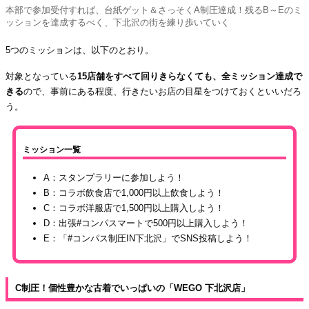
本部で参加受付すれば、台紙ゲット＆さっそくA制圧達成！残るB～Eのミ
ッションを達成するべく、下北沢の街を練り歩いていく
5つのミッションは、以下のとおり。
対象となっている
15店舗をすべて回りきらなくても、全ミッション達成で
きる
ので、事前にある程度、行きたいお店の目星をつけておくといいだろ
う。
ミッション一覧
A：スタンプラリーに参加しよう！
B：コラボ飲食店で1,000円以上飲食しよう！
C：コラボ洋服店で1,500円以上購入しよう！
D：出張#コンパスマートで500円以上購入しよう！
E：「#コンパス制圧IN下北沢」でSNS投稿しよう！
C制圧！個性豊かな古着でいっぱいの「WEGO 下北沢店」