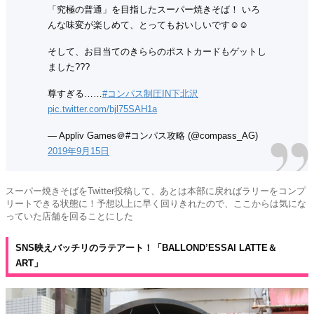
「究極の普通」を目指したスーパー焼きそば！ いろ
んな味変が楽しめて、とってもおいしいです☺️☺️
そして、お目当てのきららのポストカードもゲットし
ました???
尊すぎる……
#コンパス制圧IN下北沢
pic.twitter.com/bjl75SAH1a
— Appliv Games＠#コンパス攻略 (@compass_AG)
2019年9月15日
スーパー焼きそばをTwitter投稿して、あとは本部に戻ればラリーをコンプ
リートできる状態に！予想以上に早く回りきれたので、ここからは気にな
っていた店舗を回ることにした
SNS映えバッチリのラテアート！「BALLOND’ESSAI LATTE＆
ART」