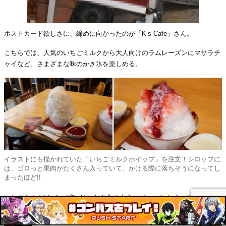
ポストカード欲しさに、締めに向かったのが「K’s Cafe」さん。
こちらでは、人気のいちごミルクから大人向けのラムレーズンにマサラチ
ャイなど、さまざまな味のかき氷を楽しめる。
イラストにも描かれていた「いちごミルクホイップ」を注文！シロップに
は、ゴロっと果肉がたくさん入っていて、かける際に落ちそうになってし
まったほど!!
いちごミルク“ホイップ”には、かき氷の中心にギュッとホイップクリーム
が入っていて、口当たりはショートケーキのようだった。