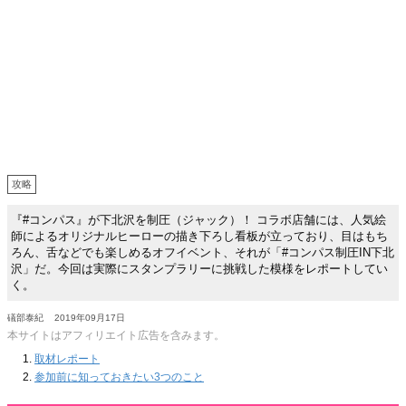
攻略
『#コンパス』が下北沢を制圧（ジャック）！ コラボ店舗には、人気絵
師によるオリジナルヒーローの描き下ろし看板が立っており、目はもち
ろん、舌などでも楽しめるオフイベント、それが「#コンパス制圧IN下北
沢」だ。今回は実際にスタンプラリーに挑戦した模様をレポートしてい
く。
礒部泰紀
2019年09月17日
本サイトはアフィリエイト広告を含みます。
取材レポート
参加前に知っておきたい3つのこと