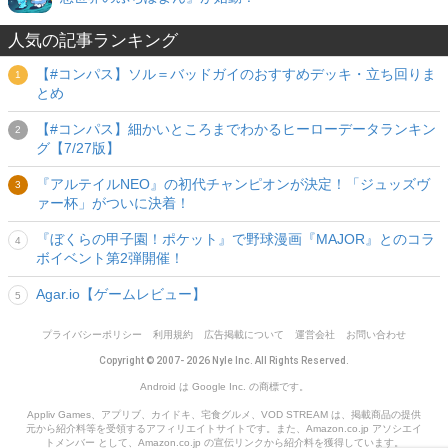
人気の記事ランキング
【#コンパス】ソル＝バッドガイのおすすめデッキ・立ち回りま
とめ
【#コンパス】細かいところまでわかるヒーローデータランキン
グ【7/27版】
『アルテイルNEO』の初代チャンピオンが決定！「ジュッズヴ
ァー杯」がついに決着！
『ぼくらの甲子園！ポケット』で野球漫画『MAJOR』とのコラ
ボイベント第2弾開催！
Agar.io【ゲームレビュー】
プライバシーポリシー
利用規約
広告掲載について
運営会社
お問い合わせ
Copyright © 2007- 2026 Nyle Inc. All Rights Reserved.
Android は Google Inc. の商標です。
Appliv Games、アプリブ、カイドキ、宅食グルメ、VOD STREAM は、掲載商品の提供
元から紹介料等を受領するアフィリエイトサイトです。また、Amazon.co.jp アソシエイ
トメンバー として、Amazon.co.jp の宣伝リンクから紹介料を獲得しています。