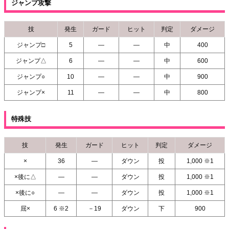
ジャンプ攻撃
技
発生
ガード
ヒット
判定
ダメージ
ジャンプ□
5
―
―
中
400
ジャンプ△
6
―
―
中
600
ジャンプ○
10
―
―
中
900
ジャンプ×
11
―
―
中
800
特殊技
技
発生
ガード
ヒット
判定
ダメージ
×
36
―
ダウン
投
1,000 ※1
×後に△
―
―
ダウン
投
1,000 ※1
×後に○
―
―
ダウン
投
1,000 ※1
屈×
6 ※2
－19
ダウン
下
900