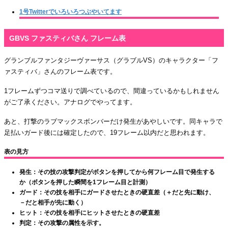
1号Twitterでいろいろつぶやいてます
GBVS ファスティバさん フレーム表
グランブルファンタジーヴァーサス（グラブルVS）のキャラクター「フ
ァスティバ」さんのフレーム表です。
1フレームずつコマ送りで調べているので、間違っているかもしれません
がご了承ください。アナログでやってます。
あと、打撃のラブマックスボンバーだけ発生があやしいです。同キャラで
足払いガード後には確定したので、19フレーム以内だと思われます。
表の見方
発生：その技の攻撃判定がボタンを押してから何フレーム目で発生する
か（ボタンを押した瞬間を1フレーム目と計測）
ガード：その技を相手にガードさせたときの硬直差（＋だと先に動け、
－だと相手が先に動く）
ヒット：その技を相手にヒットさせたときの硬直差
判定：その攻撃の属性を示す。