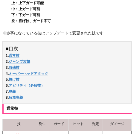
上：上下ガード可能
中：上ガード可能
下：下ガード可能
投：投げ技、ガード不可
※赤字になっている技はアップデートで変更された技です
■目次
1.
通常技
2.
ジャンプ攻撃
3.
特殊技
4.
オーバーヘッドアタック
5.
投げ技
6.
アビリティ（必殺技）
7.
奥義
8.
解放奥義
通常技
技
発生
ガード
ヒット
判定
ダメージ