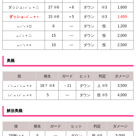
ダッシュ↓↙←＋△
27 ※6
＋6
ダウン
※3
1,600
ダッシュ↓↙←＋○
15 ※6
＋5
ダウン
※3
1,400
→↓↘＋□
6
―
ダウン
投
1,200
→↓↘＋△
15
―
ダウン
投
2,000
→↓↘＋○
10
―
ダウン
投
2,500
奥義
技
発生
ガード
ヒット
判定
ダメージ
↓↘→↓↘→＋○
18？ ※4
－11
ダウン
上 ※5
3,500
↓↙←↓↙←＋○
5
―
ダウン
投 ※5
4,000
解放奥義
技
発生
ガード
ヒット
判定
ダメージ
2回転＋×
5
―
ダウン
投 ※5
5,000