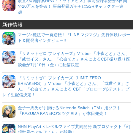
放置×深淵探索RPG『ドットアビス』事前登録者数が5日間
で20万人を突破！ 事前登録ガチャにSSRキャラクター追
加！
新作情報
マージ×魔法で一発逆転！『LINE マジマジ』先行体験レポー
ト＆開発者インタビュー!!
『リミットゼロ ブレイカーズ』VTuber 「小雀とと」さん、
「或世イヌ」さん、「心白てと」さんによるCBT振り返り座
談会が7月10日（金）に配信決定！
『リミットゼロ ブレイカーズ（LIMIT ZERO
BREAKERS）』VTuber 「小雀とと」さん、「或世イヌ」さ
ん、「心白てと」さんによる CBT「プロローグβテスト」プ
レイ生配信決定！
金子一馬氏が手掛けるNintendo Switch（TM）用ソフト
『KAZUMA KANEKO'S ツクヨミ』が本日発売！
NHN PlayArt × レベルファイブ共同開発 新プロジェクト『幻
想世界のぷちぽよん』が始動！