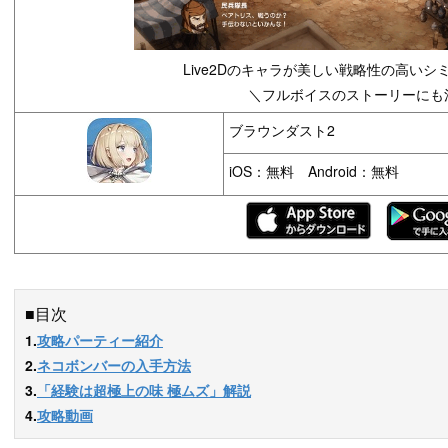
Live2Dのキャラが美しい戦略性の高いシ
＼フルボイスのストーリーにも
ブラウンダスト2
iOS：無料 Android：無料
■目次
1.
攻略パーティー紹介
2.
ネコボンバーの入手方法
3.
「経験は超極上の味 極ムズ」解説
4.
攻略動画