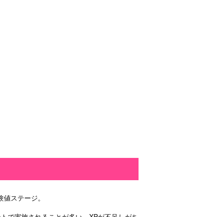
！
験値ステージ。
ントで実施されることが多い。XPが不足しがち