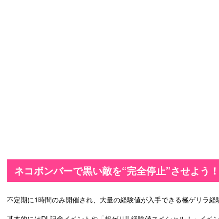
ネコボンバーで黒い敵を“完全停止”させよう
不定期に1時間のみ開催され、大量の経験値が入手できる極ゲリラ経
基本的にはDL記念イベントや「超ゲリ!! 経験値スペシャル！」イベ