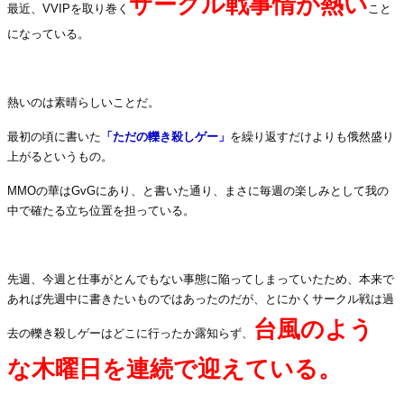
サークル戦事情が熱い
最近、VVIPを取り巻く
こと
になっている。
.
熱いのは素晴らしいことだ。
最初の頃に書いた
「ただの轢き殺しゲー」
を繰り返すだけよりも俄然盛り
上がるというもの。
MMOの華はGvGにあり、と書いた通り、まさに毎週の楽しみとして我の
中で確たる立ち位置を担っている。
.
先週、今週と仕事がとんでもない事態に陥ってしまっていたため、本来で
あれば先週中に書きたいものではあったのだが、とにかくサークル戦は過
台風のよう
去の轢き殺しゲーはどこに行ったか露知らず、
な木曜日を連続で迎えている。