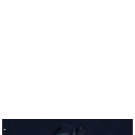
.
.
.
.
.
.
.
.
.
.