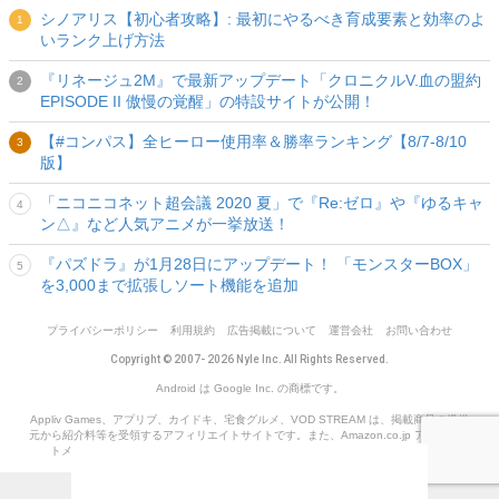
シノアリス【初心者攻略】: 最初にやるべき育成要素と効率のよ
いランク上げ方法
『リネージュ2M』で最新アップデート「クロニクルV.血の盟約
EPISODE II 傲慢の覚醒」の特設サイトが公開！
【#コンパス】全ヒーロー使用率＆勝率ランキング【8/7-8/10
版】
「ニコニコネット超会議 2020 夏」で『Re:ゼロ』や『ゆるキャ
ン△』など人気アニメが一挙放送！
『パズドラ』が1月28日にアップデート！ 「モンスターBOX」
を3,000まで拡張しソート機能を追加
プライバシーポリシー
利用規約
広告掲載について
運営会社
お問い合わせ
Copyright © 2007- 2026 Nyle Inc. All Rights Reserved.
Android は Google Inc. の商標です。
Appliv Games、アプリブ、カイドキ、宅食グルメ、VOD STREAM は、掲載商品の提供
元から紹介料等を受領するアフィリエイトサイトです。また、Amazon.co.jp アソシエイ
トメンバー として、Amazon.co.jp の宣伝リンクから紹介料を獲得しています。