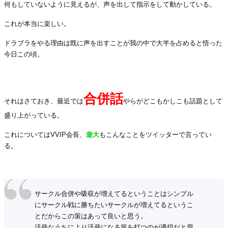
何もしていないように見えるが、声を出して指示をして動かしている。
これが本当に楽しい。
ドラブラをやる理由は既に声を出すことが我の中で大半を占めると悟った
今日この頃。
.
合併話
それはさておき、最近では
やらがどこもかしこも話題として
盛り上がっている。
これについてはVVIP会長、
遊大
もこんなことをツイッターで言ってい
る。
.
サークル合併や吸収が増えてるということはシンプル
にサークル戦に勝ちたいサークルが増えてるというこ
とだからこの策はあって良いと思う。
活発なうちにより活発になる策を打つのが適切だと思