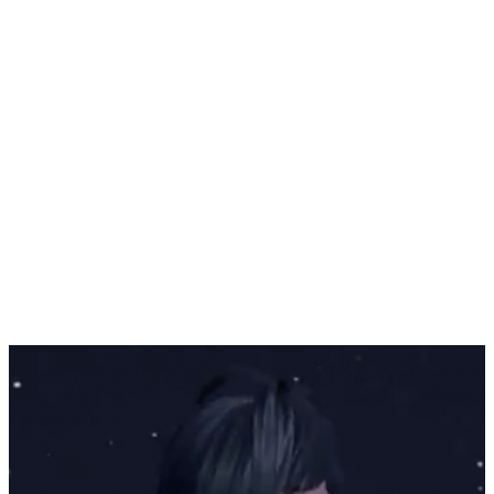
.
.
.
.
.
.
.
.