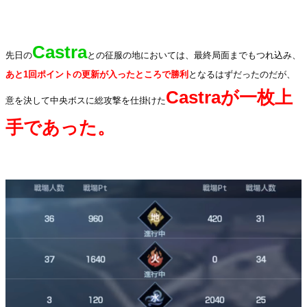
.
Castra
先日の
との征服の地においては、最終局面までもつれ込み、
あと1回ポイントの更新が入ったところで勝利
となるはずだったのだが、
Castraが一枚上
意を決して中央ボスに総攻撃を仕掛けた
手であった。
.