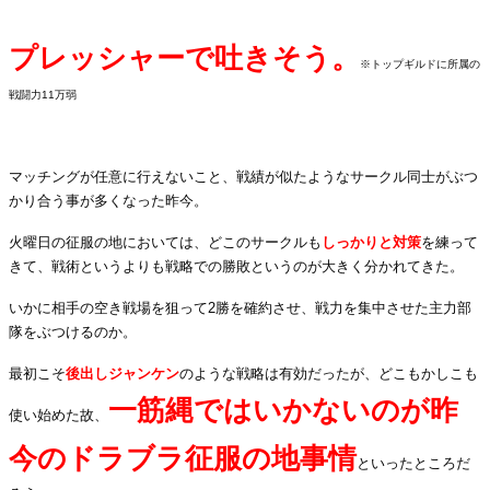
プレッシャーで吐きそう。
※トップギルドに所属の
戦闘力11万弱
.
マッチングが任意に行えないこと、戦績が似たようなサークル同士がぶつ
かり合う事が多くなった昨今。
火曜日の征服の地においては、どこのサークルも
しっかりと対策
を練って
きて、戦術というよりも戦略での勝敗というのが大きく分かれてきた。
いかに相手の空き戦場を狙って2勝を確約させ、戦力を集中させた主力部
隊をぶつけるのか。
最初こそ
後出しジャンケン
のような戦略は有効だったが、どこもかしこも
一筋縄ではいかないのが昨
使い始めた故、
今のドラブラ征服の地事情
といったところだ