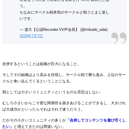
う。
ちなみにサークル戦本気のサークルと戦うとまじ楽し
いです。
— 遊大【公認Recorder.VVIP会長】 (@mikado_udai)
2020年7月7日
.
合併するということは組織が巨大になること。
そしてその組織はより高みを目指し、サークル戦で勝ち進み、上位のサー
クルと食い込んでくるということになる。
我としては小さいコミュニティというものも否定はしない。
むしろ小さいからこそ密な関係性を築きあげることができるし、大きけれ
ば大成功かといったらそれはそれで違うだろう。
だがその小さいコミュニティの多くが
「合併してコンテンツを遊び尽くし
たい」
と増えてきたのは間違いない。