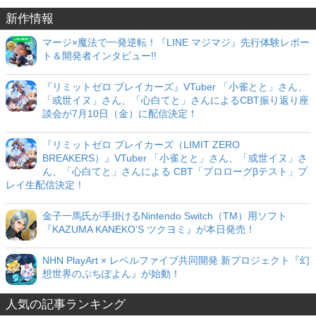
新作情報
マージ×魔法で一発逆転！『LINE マジマジ』先行体験レポー
ト＆開発者インタビュー!!
『リミットゼロ ブレイカーズ』VTuber 「小雀とと」さん、
「或世イヌ」さん、「心白てと」さんによるCBT振り返り座
談会が7月10日（金）に配信決定！
『リミットゼロ ブレイカーズ（LIMIT ZERO
BREAKERS）』VTuber 「小雀とと」さん、「或世イヌ」さ
ん、「心白てと」さんによる CBT「プロローグβテスト」プ
レイ生配信決定！
金子一馬氏が手掛けるNintendo Switch（TM）用ソフト
『KAZUMA KANEKO'S ツクヨミ』が本日発売！
NHN PlayArt × レベルファイブ共同開発 新プロジェクト『幻
想世界のぷちぽよん』が始動！
人気の記事ランキング