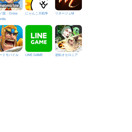
ノ国：Cross
にゃんこ大戦争
リネージュM
rlds
ードモバイル
LINE GAME
逆転オセロニア