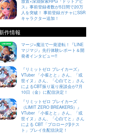
放置×深淵探索RPG『ドットアビ
ス』事前登録者数が5日間で20万
人を突破！ 事前登録ガチャにSSR
キャラクター追加！
新作情報
マージ×魔法で一発逆転！『LINE
マジマジ』先行体験レポート＆開
発者インタビュー!!
『リミットゼロ ブレイカーズ』
VTuber 「小雀とと」さん、「或
世イヌ」さん、「心白てと」さん
によるCBT振り返り座談会が7月
10日（金）に配信決定！
『リミットゼロ ブレイカーズ
（LIMIT ZERO BREAKERS）』
VTuber 「小雀とと」さん、「或
世イヌ」さん、「心白てと」さん
による CBT「プロローグβテス
ト」プレイ生配信決定！