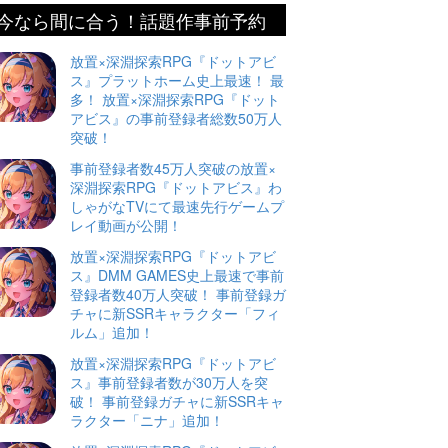
今なら間に合う！話題作事前予約
放置×深淵探索RPG『ドットアビ
ス』プラットホーム史上最速！ 最
多！ 放置×深淵探索RPG『ドット
アビス』の事前登録者総数50万人
突破！
事前登録者数45万人突破の放置×
深淵探索RPG『ドットアビス』わ
しゃがなTVにて最速先行ゲームプ
レイ動画が公開！
放置×深淵探索RPG『ドットアビ
ス』DMM GAMES史上最速で事前
登録者数40万人突破！ 事前登録ガ
チャに新SSRキャラクター「フィ
ルム」追加！
放置×深淵探索RPG『ドットアビ
ス』事前登録者数が30万人を突
破！ 事前登録ガチャに新SSRキャ
ラクター「ニナ」追加！