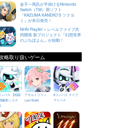
金子一馬氏が手掛けるNintendo
Switch（TM）用ソフト
『KAZUMA KANEKO'S ツクヨ
ミ』が本日発売！
NHN PlayArt × レベルファイブ共
同開発 新プロジェクト『幻想世界
のぷちぽよん』が始動！
攻略取り扱いゲーム
コンパス 【戦闘
アサルトリリィ
#コンパス ライブ
理解析システ
Last Bullet
アリーナ
】