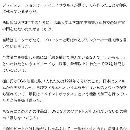
プレイステーションで、ティラノサウルスが動くデモを作ったことが印象
に残っているそうだ。
西田氏は大学3年生のときに、広島大学工学部で中前栄八郎教授の研究室
の門をたたいたのがきっかけ。
当時はモニターがなく、プロッターと呼ばれるプリンターの一種で線を書
いていたそうだ。
卒業論文を提出した際には「絵を描いて遊んでいるなんてけしからん！」
といわれたというエピソードも。以来、45年以上にわたってCGを研究し
ているという。
樋口氏がCGを映画に取り入れたのは1991年くらいのこと。日本はフィル
ムからデジタルへ、再びフィルムへという工程を行うためのノウハウが立
ち遅れていて、最初は「ペイントボックス」という機器で加工を行ってい
たと当時を振り返った。
ちなみにこのときの作品は、DVDなどのソフト化が行われていない幻の映
画『ほしをつぐもの』。
主演のビートたけし氏がくしゃみをして、一瞬だけオオカミに変身するシ