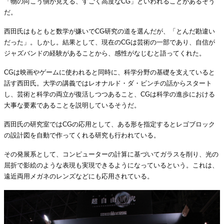
「物の向こう側が見える、すごく高度なCG」といわれることがあるそう
だ。
西田氏はもともと数学が嫌いでCG研究の道を選んだが、「とんだ勘違い
だった」。しかし。結果として、現在のCGは芸術の一部であり、自信が
ジャズバンドの経験があることから、感性がなじむと語ってくれた。
CGは映画やゲームに使われると同時に、科学分野の基礎を支えていると
話す西田氏。大学の講義ではレオナルド・ダ・ビンチの話からスタート
し、芸術と科学の両立が復活しつつあること、CGは科学の進歩における
大事な要素であることを説明しているそうだ。
西田氏の研究室ではCGの応用として、ある形を指定するとレゴブロック
の設計図を自動で作ってくれる研究も行われている。
その発展系として、コンピューターの計算に基づいてガラスを削り、光の
屈折で影絵のような表現も実現できるようになっているという。これは、
遠近両用メガネのレンズなどにも応用されている。