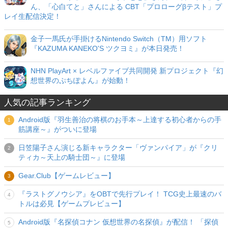
ん、「心白てと」さんによる CBT「プロローグβテスト」プ
レイ生配信決定！
金子一馬氏が手掛けるNintendo Switch（TM）用ソフト
『KAZUMA KANEKO'S ツクヨミ』が本日発売！
NHN PlayArt × レベルファイブ共同開発 新プロジェクト『幻
想世界のぷちぽよん』が始動！
人気の記事ランキング
Android版『羽生善治の将棋のお手本～上達する初心者からの手
筋講座～』がついに登場
日笠陽子さん演じる新キャラクター「ヴァンパイア」が『クリ
ティカ～天上の騎士団～』に登場
Gear.Club【ゲームレビュー】
『ラストグノウシア』をOBTで先行プレイ！ TCG史上最速のバ
トルは必見【ゲームプレビュー】
Android版『名探偵コナン 仮想世界の名探偵』が配信！ 「探偵