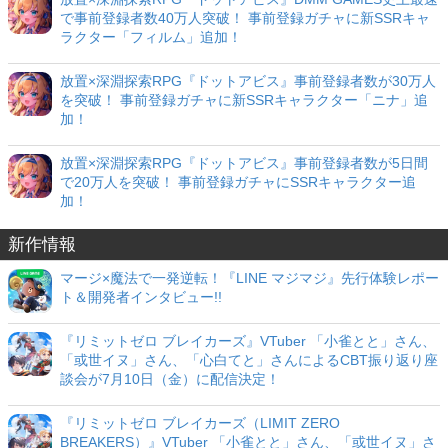
で事前登録者数40万人突破！ 事前登録ガチャに新SSRキャ
ラクター「フィルム」追加！
放置×深淵探索RPG『ドットアビス』事前登録者数が30万人
を突破！ 事前登録ガチャに新SSRキャラクター「ニナ」追
加！
放置×深淵探索RPG『ドットアビス』事前登録者数が5日間
で20万人を突破！ 事前登録ガチャにSSRキャラクター追
加！
新作情報
マージ×魔法で一発逆転！『LINE マジマジ』先行体験レポー
ト＆開発者インタビュー!!
『リミットゼロ ブレイカーズ』VTuber 「小雀とと」さん、
「或世イヌ」さん、「心白てと」さんによるCBT振り返り座
談会が7月10日（金）に配信決定！
『リミットゼロ ブレイカーズ（LIMIT ZERO
BREAKERS）』VTuber 「小雀とと」さん、「或世イヌ」さ