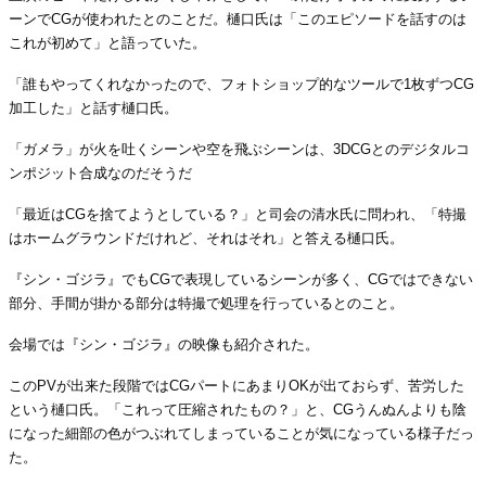
ーンでCGが使われたとのことだ。樋口氏は「このエピソードを話すのは
これが初めて」と語っていた。
「誰もやってくれなかったので、フォトショップ的なツールで1枚ずつCG
加工した」と話す樋口氏。
「ガメラ」が火を吐くシーンや空を飛ぶシーンは、3DCGとのデジタルコ
ンポジット合成なのだそうだ
「最近はCGを捨てようとしている？」と司会の清水氏に問われ、「特撮
はホームグラウンドだけれど、それはそれ」と答える樋口氏。
『シン・ゴジラ』でもCGで表現しているシーンが多く、CGではできない
部分、手間が掛かる部分は特撮で処理を行っているとのこと。
会場では『シン・ゴジラ』の映像も紹介された。
このPVが出来た段階ではCGパートにあまりOKが出ておらず、苦労した
という樋口氏。「これって圧縮されたもの？」と、CGうんぬんよりも陰
になった細部の色がつぶれてしまっていることが気になっている様子だっ
た。