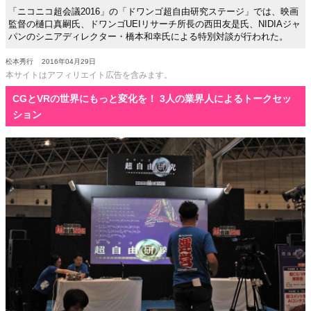
「ニコニコ超会議2016」の「ドワンゴ超自由研究ステージ」では、映画
監督の樋口真嗣氏、ドワンゴUEIリサーチ所長の西田友是氏、NIDIAジャ
パンのシニアディレクター・橋本和幸氏による特別対談が行われた。
松本秀行
2016年04月29日
本サイトはアフィリエイト広告を含みます。
CGとVRの世界にもっと変化を！ 3人の業界人によるトークセッ
ション