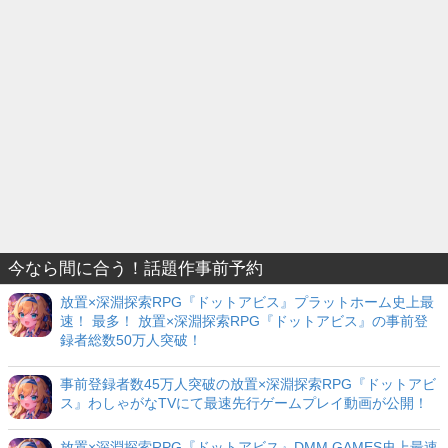
今なら間に合う！話題作事前予約
放置×深淵探索RPG『ドットアビス』プラットホーム史上最
速！ 最多！ 放置×深淵探索RPG『ドットアビス』の事前登
録者総数50万人突破！
事前登録者数45万人突破の放置×深淵探索RPG『ドットアビ
ス』わしゃがなTVにて最速先行ゲームプレイ動画が公開！
放置×深淵探索RPG『ドットアビス』DMM GAMES史上最速