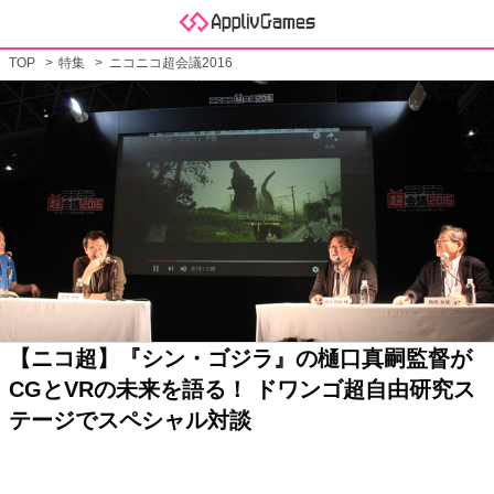
TOP
特集
ニコニコ超会議2016
【ニコ超】『シン・ゴジラ』の樋口真嗣監督が
CGとVRの未来を語る！ ドワンゴ超自由研究ス
テージでスペシャル対談