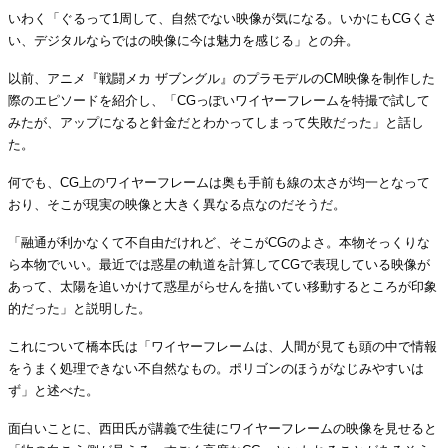
いわく「ぐるって1周して、自然でない映像が気になる。いかにもCGくさ
い、デジタルならではの映像に今は魅力を感じる」との弁。
以前、アニメ『戦闘メカ ザブングル』のプラモデルのCM映像を制作した
際のエピソードを紹介し、「CGっぽいワイヤーフレームを特撮で試して
みたが、アップになると針金だとわかってしまって失敗だった」と話し
た。
何でも、CG上のワイヤーフレームは奥も手前も線の太さが均一となって
おり、そこが現実の映像と大きく異なる点なのだそうだ。
「融通が利かなくて不自由だけれど、そこがCGのよさ。本物そっくりな
ら本物でいい。最近では惑星の軌道を計算してCGで表現している映像が
あって、太陽を追いかけて惑星がらせんを描いてい移動するところが印象
的だった」と説明した。
これについて橋本氏は「ワイヤーフレームは、人間が見ても頭の中で情報
をうまく処理できない不自然なもの。ポリゴンのほうがなじみやすいは
ず」と述べた。
面白いことに、西田氏が講義で生徒にワイヤーフレームの映像を見せると