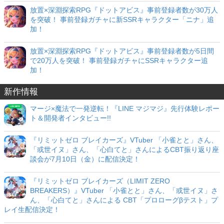
放置×深淵探索RPG『ドットアビス』事前登録者数が30万人
を突破！ 事前登録ガチャに新SSRキャラクター「ニナ」追
加！
放置×深淵探索RPG『ドットアビス』事前登録者数が5日間
で20万人を突破！ 事前登録ガチャにSSRキャラクター追
加！
新作情報
マージ×魔法で一発逆転！『LINE マジマジ』先行体験レポー
ト＆開発者インタビュー!!
『リミットゼロ ブレイカーズ』VTuber 「小雀とと」さん、
「或世イヌ」さん、「心白てと」さんによるCBT振り返り座
談会が7月10日（金）に配信決定！
『リミットゼロ ブレイカーズ（LIMIT ZERO
BREAKERS）』VTuber 「小雀とと」さん、「或世イヌ」さ
ん、「心白てと」さんによる CBT「プロローグβテスト」プ
レイ生配信決定！