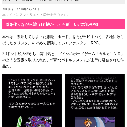
保坂陽介
2016年09月09日
本サイトはアフィリエイト広告を含みます。
道を作りながら戦う!? 懐かしくも新しいパズルRPG
本作は、復活してしまった悪魔「ホード」を再び封印すべく、各地に散ら
ばったクリスタルを求めて冒険していくファンタジーRPG。
2Dドット絵の懐かしい雰囲気と、ドイツのボードゲーム『カルカソンヌ』
のような要素を取り入れた、斬新なバトルシステムが上手に融合された作
品だ。