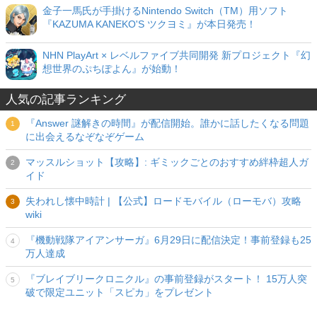
金子一馬氏が手掛けるNintendo Switch（TM）用ソフト
『KAZUMA KANEKO'S ツクヨミ』が本日発売！
NHN PlayArt × レベルファイブ共同開発 新プロジェクト『幻
想世界のぷちぽよん』が始動！
人気の記事ランキング
『Answer 謎解きの時間』が配信開始。誰かに話したくなる問題
に出会えるなぞなぞゲーム
マッスルショット【攻略】: ギミックごとのおすすめ絆枠超人ガ
イド
失われし懐中時計 | 【公式】ロードモバイル（ローモバ）攻略
wiki
『機動戦隊アイアンサーガ』6月29日に配信決定！事前登録も25
万人達成
『ブレイブリークロニクル』の事前登録がスタート！ 15万人突
破で限定ユニット「スピカ」をプレゼント