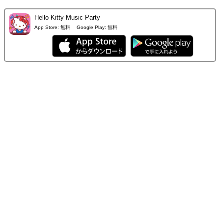
Hello Kitty Music Party
App Store:
無料
Google Play:
無料