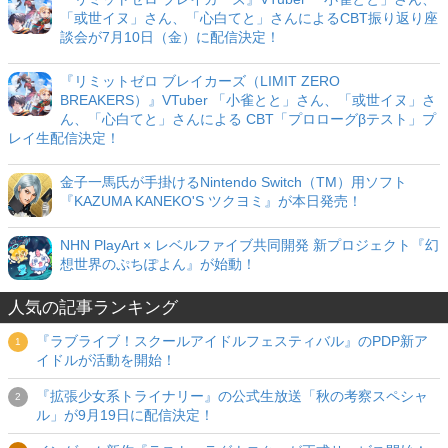
「或世イヌ」さん、「心白てと」さんによるCBT振り返り座
談会が7月10日（金）に配信決定！
『リミットゼロ ブレイカーズ（LIMIT ZERO
BREAKERS）』VTuber 「小雀とと」さん、「或世イヌ」さ
ん、「心白てと」さんによる CBT「プロローグβテスト」プ
レイ生配信決定！
金子一馬氏が手掛けるNintendo Switch（TM）用ソフト
『KAZUMA KANEKO'S ツクヨミ』が本日発売！
NHN PlayArt × レベルファイブ共同開発 新プロジェクト『幻
想世界のぷちぽよん』が始動！
人気の記事ランキング
『ラブライブ！スクールアイドルフェスティバル』のPDP新ア
イドルが活動を開始！
『拡張少女系トライナリー』の公式生放送「秋の考察スペシャ
ル」が9月19日に配信決定！