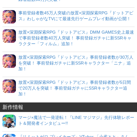
事前登録者数45万人突破の放置×深淵探索RPG『ドットアビ
ス』わしゃがなTVにて最速先行ゲームプレイ動画が公開！
放置×深淵探索RPG『ドットアビス』DMM GAMES史上最速
で事前登録者数40万人突破！ 事前登録ガチャに新SSRキャ
ラクター「フィルム」追加！
放置×深淵探索RPG『ドットアビス』事前登録者数が30万人
を突破！ 事前登録ガチャに新SSRキャラクター「ニナ」追
加！
放置×深淵探索RPG『ドットアビス』事前登録者数が5日間
で20万人を突破！ 事前登録ガチャにSSRキャラクター追
加！
新作情報
マージ×魔法で一発逆転！『LINE マジマジ』先行体験レポー
ト＆開発者インタビュー!!
『リミットゼロ ブレイカーズ』VTuber 「小雀とと」さん、