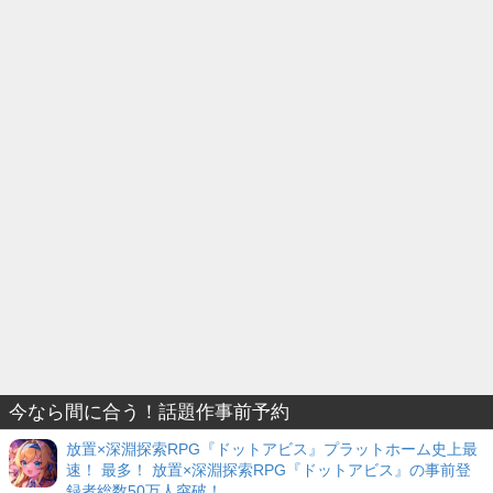
今なら間に合う！話題作事前予約
放置×深淵探索RPG『ドットアビス』プラットホーム史上最
速！ 最多！ 放置×深淵探索RPG『ドットアビス』の事前登
録者総数50万人突破！