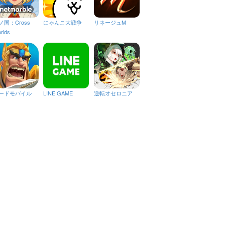
ノ国：Cross
にゃんこ大戦争
リネージュM
rlds
ードモバイル
LINE GAME
逆転オセロニア