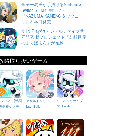
金子一馬氏が手掛けるNintendo
Switch（TM）用ソフト
『KAZUMA KANEKO'S ツクヨ
ミ』が本日発売！
NHN PlayArt × レベルファイブ共
同開発 新プロジェクト『幻想世界
のぷちぽよん』が始動！
攻略取り扱いゲーム
コンパス 【戦闘
アサルトリリィ
#コンパス ライブ
理解析システ
Last Bullet
アリーナ
】