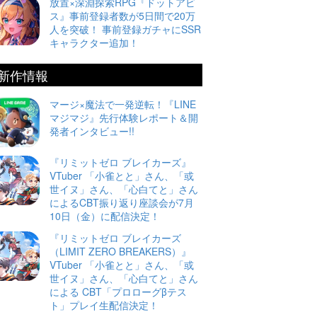
放置×深淵探索RPG『ドットアビ
ス』事前登録者数が5日間で20万
人を突破！ 事前登録ガチャにSSR
キャラクター追加！
新作情報
マージ×魔法で一発逆転！『LINE
マジマジ』先行体験レポート＆開
発者インタビュー!!
『リミットゼロ ブレイカーズ』
VTuber 「小雀とと」さん、「或
世イヌ」さん、「心白てと」さん
によるCBT振り返り座談会が7月
10日（金）に配信決定！
『リミットゼロ ブレイカーズ
（LIMIT ZERO BREAKERS）』
VTuber 「小雀とと」さん、「或
世イヌ」さん、「心白てと」さん
による CBT「プロローグβテス
ト」プレイ生配信決定！