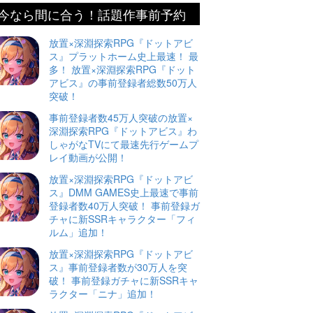
今なら間に合う！話題作事前予約
放置×深淵探索RPG『ドットアビ
ス』プラットホーム史上最速！ 最
多！ 放置×深淵探索RPG『ドット
アビス』の事前登録者総数50万人
突破！
事前登録者数45万人突破の放置×
深淵探索RPG『ドットアビス』わ
しゃがなTVにて最速先行ゲームプ
レイ動画が公開！
放置×深淵探索RPG『ドットアビ
ス』DMM GAMES史上最速で事前
登録者数40万人突破！ 事前登録ガ
チャに新SSRキャラクター「フィ
ルム」追加！
放置×深淵探索RPG『ドットアビ
ス』事前登録者数が30万人を突
破！ 事前登録ガチャに新SSRキャ
ラクター「ニナ」追加！