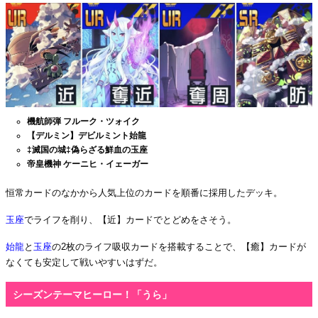
機航師弾 フルーク・ツォイク
【デルミン】デビルミント始龍
‡滅国の城‡偽らざる鮮血の玉座
帝皇機神 ケーニヒ・イェーガー
恒常カードのなかから人気上位のカードを順番に採用したデッキ。
玉座
でライフを削り、【近】カードでとどめをさそう。
始龍
と
玉座
の2枚のライフ吸収カードを搭載することで、【癒】カードが
なくても安定して戦いやすいはずだ。
シーズンテーマヒーロー！「うら」