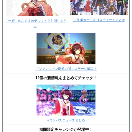
コラボカード＆コスチュームまとめ
「一姫」のおすすめデッキ・立ち回りまと
め
「ジャンジャン麻雀の間」ステージ解説！
12個の新情報をまとめてチェック！
#コンパスニュースまとめ
期間限定チャレンジが登場中！