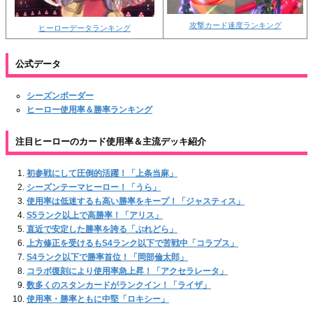
攻撃カード速度ランキング
ヒーローデータランキング
公式データ
シーズンボーダー
ヒーロー使用率＆勝率ランキング
注目ヒーローのカード使用率＆主流デッキ紹介
初参戦にして圧倒的活躍！「上条当麻」
シーズンテーマヒーロー！「うら」
使用率は低迷するも高い勝率をキープ！「ジャスティス」
S5ランク以上で高勝率！「アリス」
直近で安定した勝率を誇る「ぶれどら」
上方修正を受けるもS4ランク以下で苦戦中「コラプス」
S4ランク以下で勝率首位！「岡部倫太郎」
コラボ復刻により使用率急上昇！「アクセラレータ」
数多くのスタンカードがランクイン！「ライザ」
使用率・勝率ともに中堅「ロキシー」