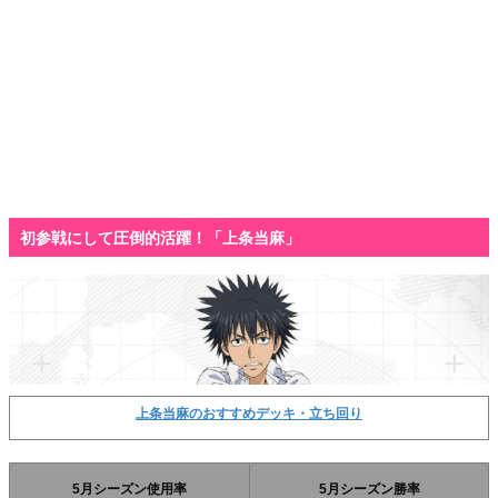
初参戦にして圧倒的活躍！「上条当麻」
上条当麻のおすすめデッキ・立ち回り
5月シーズン使用率
5月シーズン勝率