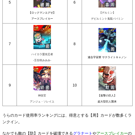
5
6
【ロックマンエグゼ】
【デルミン】
アースブレイカー
デビルミント鬼龍パパミン
7
8
ハイカラ盟友忍者
連合宇宙軍 サテライトキャノン
-壬生咲みみみ-
9
10
神技官
【進撃の巨人】
アンジュ・ソレイユ
超大型巨人襲来
うらのカード使用率ランキングには、得意とする【周】カードが数多くラ
ンクイン。
なかでも敵の【防】カードを破壊できる
グラナート
や
アースブレイカー
の