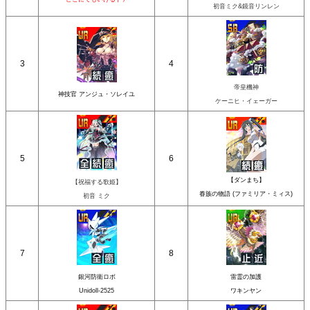
初音ミク&鏡音リンレン
3
4
帝皇機神
神技官 アンジュ・ソレイユ
ケーニヒ・イェーガー
5
6
【ダンまち】
【祝福する歌姫】
眷族の物語 (ファミリア・ミィス)
初音 ミク
7
8
銀河防衛ロボ
雷霊の加護
Unidoll-2525
ワキンヤン