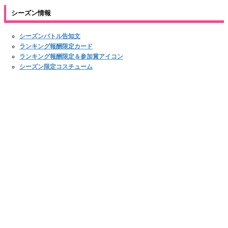
シーズン情報
シーズンバトル告知文
ランキング報酬限定カード
ランキング報酬限定＆参加賞アイコン
シーズン限定コスチューム