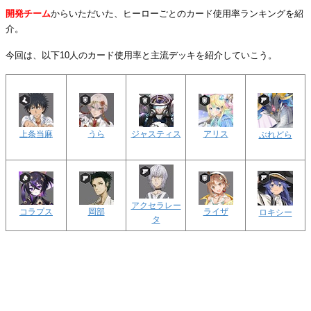
開発チーム
からいただいた、ヒーローごとのカード使用率ランキングを紹
介。
今回は、以下10人のカード使用率と主流デッキを紹介していこう。
上条当麻
うら
ジャスティス
アリス
ぶれどら
アクセラレー
コラプス
岡部
ライザ
ロキシー
タ