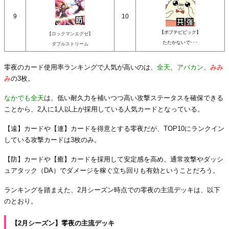
9
10
【ポプテピピック】
【ロックマンエグゼ】
たたかないで･･･
ダブルストリーム
零夜のカード使用率ランキングで人気が高いのは、
全天
、
アバカン
、
みみ
み
の3枚。
なかでも
全天
は、低い耐久力を補いつつ高い攻撃ステータスを確保できる
ことから、2人に1人以上が採用している人気カードとなっている。
【遠】カードや【連】カードを得意とする零夜だが、TOP10にランクイン
している攻撃カードは3枚のみ。
【防】カードや【癒】カードを採用して安定感を高め、通常攻撃やダッシ
ュアタック（DA）でダメージを稼ぐ立ち回りも有効ということだろう。
ランキングを踏まえた、2月シーズン時点での零夜の主流デッキは、以下
のとおり。
【2月シーズン】零夜の主流デッキ