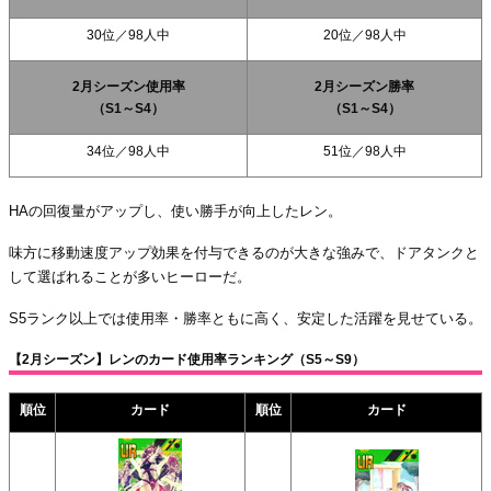
30位
／98人中
20位
／98人中
2月シーズン使用率
2月シーズン勝率
（S1～S4）
（S1～S4）
34位
／98人中
51位
／98人中
HAの回復量がアップし、使い勝手が向上したレン。
味方に移動速度アップ効果を付与できるのが大きな強みで、ドアタンクと
して選ばれることが多いヒーローだ。
S5ランク以上では使用率・勝率ともに高く、安定した活躍を見せている。
【2月シーズン】レンのカード使用率ランキング（S5～S9）
順位
カード
順位
カード