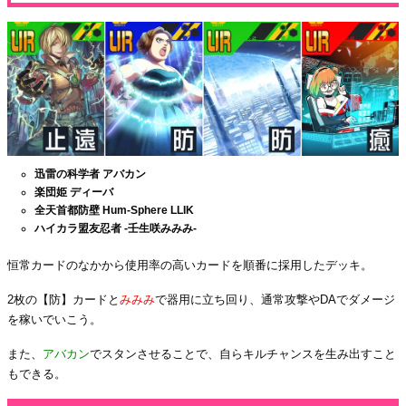
迅雷の科学者 アバカン
楽団姫 ディーバ
全天首都防壁 Hum-Sphere LLIK
ハイカラ盟友忍者 -壬生咲みみみ-
恒常カードのなかから使用率の高いカードを順番に採用したデッキ。
2枚の【防】カードと
みみみ
で器用に立ち回り、通常攻撃やDAでダメージ
を稼いでいこう。
また、
アバカン
でスタンさせることで、自らキルチャンスを生み出すこと
もできる。