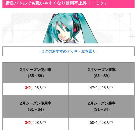
野良バトルでも戦いやすくなり使用率上昇！「ミク」
ミクのおすすめデッキ・立ち回り
2月シーズン使用率
2月シーズン勝率
（S5～S9）
（S5～S9）
3位
／98人中
47位
／98人中
2月シーズン使用率
2月シーズン勝率
（S1～S4）
（S1～S4）
3位
／98人中
50位
／98人中