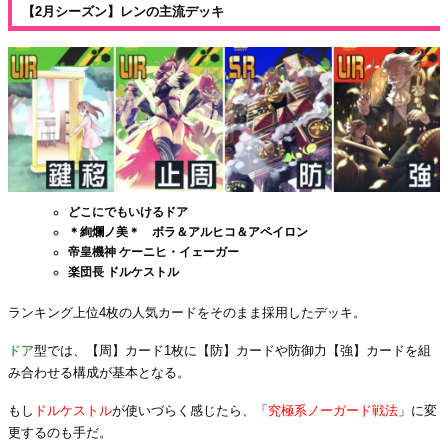
【2月シーズン】レンの主流デッキ
どこにでもいけるドア
＊絢爛ノ美＊ ボラ＆アルヒコ＆アペイロン
帝皇機神 ケーニヒ・イェーガー
楽団長 ドルケストル
ランキング上位4枚の人気カードをそのまま採用したデッキ。
ドア
型では、【周】カード1枚に【防】カードや防御力【強】カードを組
み合わせる構成が基本となる。
もし
ドルケストル
が使いづらく感じたら、「
究極系ノーガード戦法
」に変
更するのも手だ。