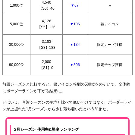
4,540
1,000位
▼67
–
【S6】40
4,126
5,000位
▼106
銅アイコン
【S5】126
3,183
30,000位
▼134
限定カード獲得
【S3】183
2,000
90,000位
▼306
限定チップ獲得
【S1】0
前回シーズンと比較すると、銀アイコン報酬の500位をのぞいて、全体的
にボーダーラインが下がる結果に。
とはいえ、直近シーズンの平均と比べて低いわけではなく、ボーダーライ
ンが上振れた1月シーズンから少し落ち着いたという印象だ。
2月シーズン 使用率&勝率ランキング