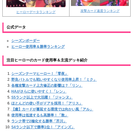
攻撃カード速度ランキング
ヒーローデータランキング
公式データ
シーズンボーダー
ヒーロー使用率＆勝率ランキング
注目ヒーローのカード使用率＆主流デッキ紹介
シーズンテーマヒーロー！「零夜」
野良バトルでも戦いやすくなり使用率上昇！「ミク」
各種攻撃カード上方修正の影響は？「リン」
HAがさらに使いやすく！「レン」
S5ランク以上で大活躍！「ジャンヌ」
ほとんどの使い手がドアを採用！「アリス」
【癒】カードが蔓延する環境では向かい風「アル」
使用率は低迷するも高勝率！「敦」
ランク帯で2極化する勝率「芥川」
S4ランク以下で勝率1位！「アインズ」