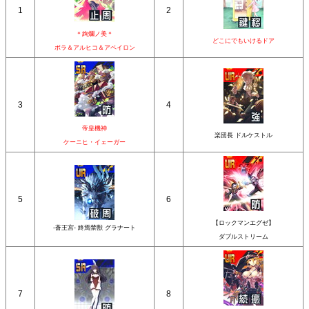
1
2
＊絢爛ノ美＊
どこにでもいけるドア
ボラ＆アルヒコ＆アペイロン
3
4
帝皇機神
楽団長 ドルケストル
ケーニヒ・イェーガー
5
6
【ロックマンエグゼ】
-蒼王宮- 終焉禁獣 グラナート
ダブルストリーム
7
8