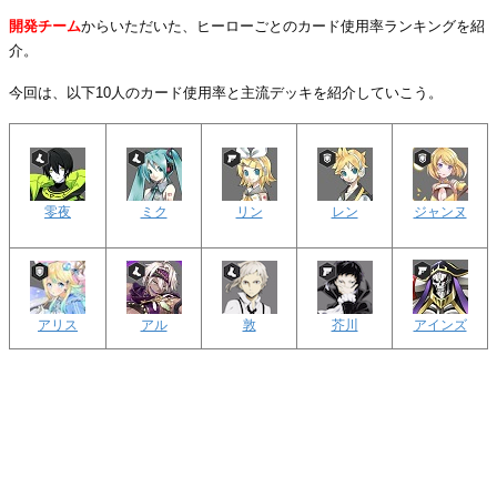
開発チーム
からいただいた、ヒーローごとのカード使用率ランキングを紹
介。
今回は、以下10人のカード使用率と主流デッキを紹介していこう。
零夜
ミク
リン
レン
ジャンヌ
アリス
アル
敦
芥川
アインズ