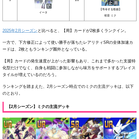
【号令する歌姫】
イータ
初音 ミク
2025年2月シーズン
と比べると、【周】カードが2枚多くランクイン。
一方で、下方修正によって使い勝手が落ちたレアリティSRの全体加速カ
ードは、2枚ともランキング圏外となっている。
【周】カードの発生速度が上がった影響もあり、これまで多かった支援特
化型だけでなく、自身も戦闘に参加しながら味方をサポートするプレイス
タイルが増えているのだろう。
ランキングを踏まえた、2月シーズン時点でのミクの主流デッキは、以下
のとおり。
【2月シーズン】ミクの主流デッキ