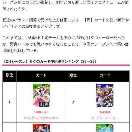
シーズン前にコラボが復刻し、例年どおり新しい雪ミクコスチュームが追
加されたミク。
直近のバランス調整で受けた上方修正により、【周】カードの使い勝手や
アビリティの回復量などがアップ。
これまでは、いわゆる固定チームを中心に活躍が目立つヒーローだった
が、野良バトルでも戦いやすくなったことで、今回のシーズンでは高い使
用率を記録している。
【2月シーズン】ミクのカード使用率ランキング（S5～S9）
順位
カード
順位
カード
1
2
＊絢爛ノ美＊
帝皇機神
ボラ＆アルヒコ＆アペイロン
ケーニヒ・イェーガー