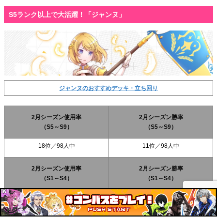
S5ランク以上で大活躍！「ジャンヌ」
ジャンヌのおすすめデッキ・立ち回り
2月シーズン使用率
2月シーズン勝率
（S5～S9）
（S5～S9）
18位
／98人中
11位
／98人中
2月シーズン使用率
2月シーズン勝率
（S1～S4）
（S1～S4）
58位
／98人中
83位
／98人中