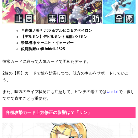
＊絢爛ノ美＊ ボラ＆アルヒコ＆アペイロン
【デルミン】デビルミント鬼龍パパミン
帝皇機神 ケーニヒ・イェーガー
銀河防衛ロボUnidoll-2525
恒常カードに絞って人気カードで固めたデッキ。
2枚の【周】カードで敵を妨害しつつ、味方のキルをサポートしていこ
う。
また、味方のライフ状況にも注意して、ピンチの場面では
Unidoll
で回復し
て立て直すことも重要だ。
各種攻撃カード上方修正の影響は？「リン」