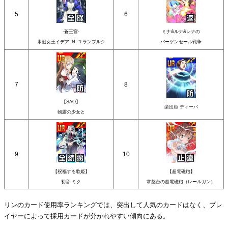
5
6
-蒼王宮-
ミナ&ルナ&レナの
氷冠女王イデア=N=ユランブルク
バーゲンセール戦争
7
8
【SAO】
楽団姫 ディーバ
朝露の少女と
9
10
【祝福する歌姫】
【超電磁砲】
初音 ミク
常盤台の超電磁砲（レールガン）
リンのカード使用率ランキングでは、突出して人気のカードはなく、プレ
イヤーによって採用カードが分かれやすい傾向にある。