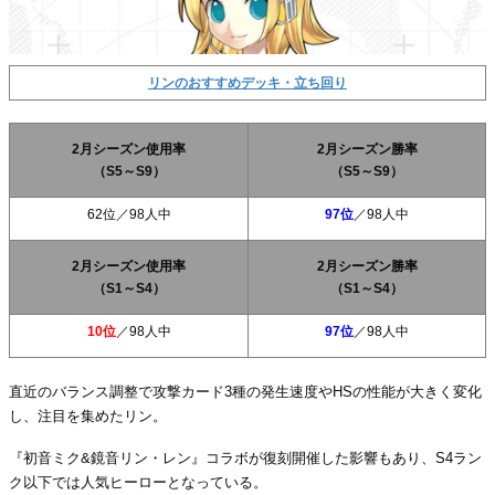
リンのおすすめデッキ・立ち回り
2月シーズン使用率
2月シーズン勝率
（S5～S9）
（S5～S9）
62位
／98人中
97位
／98人中
2月シーズン使用率
2月シーズン勝率
（S1～S4）
（S1～S4）
10位
／98人中
97位
／98人中
直近のバランス調整で攻撃カード3種の発生速度やHSの性能が大きく変化
し、注目を集めたリン。
『初音ミク&鏡音リン・レン』コラボが復刻開催した影響もあり、S4ラン
ク以下では人気ヒーローとなっている。