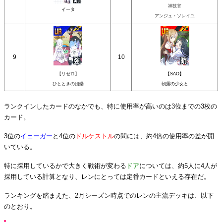
神技官
イータ
アンジュ・ソレイユ
9
10
【リゼロ】
【SAO】
ひとときの団欒
朝露の少女と
ランクインしたカードのなかでも、特に使用率が高いのは3位までの3枚の
カード。
3位の
イェーガー
と4位の
ドルケストル
の間には、約4倍の使用率の差が開
いている。
特に採用しているかで大きく戦術が変わる
ドア
については、約5人に4人が
採用している計算となり、レンにとっては定番カードといえる存在だ。
ランキングを踏まえた、2月シーズン時点でのレンの主流デッキは、以下
のとおり。