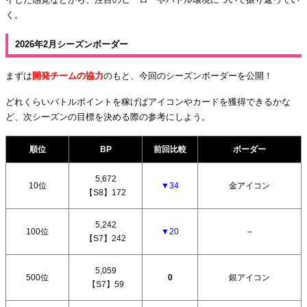
く。
2026年2月シーズンボーダー
まずは
開発チームの協力
のもと、今回のシーズンボーダーを公開！
どれくらいバトルポイントを稼げばアイコンやカードを獲得できるかな
ど、次シーズンの目標を決める際の参考にしよう。
順位
BP
前回比較
ボーダー
5,672
10位
▼34
金アイコン
【S8】172
5,242
100位
▼20
–
【S7】242
5,059
500位
0
銀アイコン
【S7】59