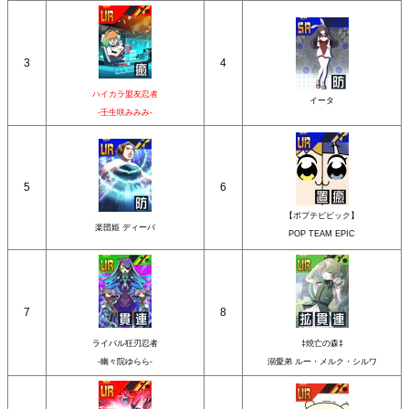
3
4
ハイカラ盟友忍者
イータ
-壬生咲みみみ-
5
6
【ポプテピピック】
楽団姫 ディーバ
POP TEAM EPIC
7
8
ライバル狂刃忍者
‡焼亡の森‡
-幽々院ゆらら-
溺愛弟 ルー・メルク・シルワ