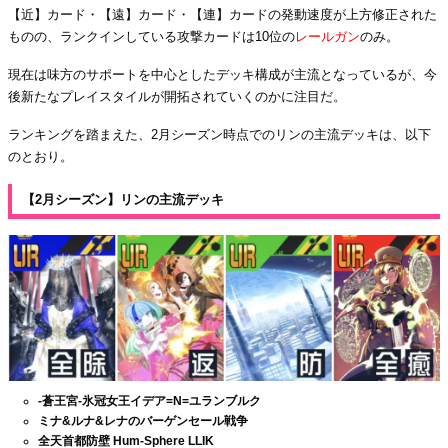
【近】カード・【遠】カード・【連】カードの発動速度が上方修正された
ものの、ランクインしている攻撃カードは10位の
レールガン
のみ。
現在は味方のサポートを中心としたデッキ構成が主流となっているが、今
後新たなプレイスタイルが開拓されていくのかに注目だ。
ランキングを踏まえた、2月シーズン時点でのリンの主流デッキは、以下
のとおり。
【2月シーズン】リンの主流デッキ
-蒼王宮-氷冠女王イデア=N=ユランブルク
ミナ&ルナ&レナのバーゲンセール戦争
全天首都防壁 Hum-Sphere LLIK