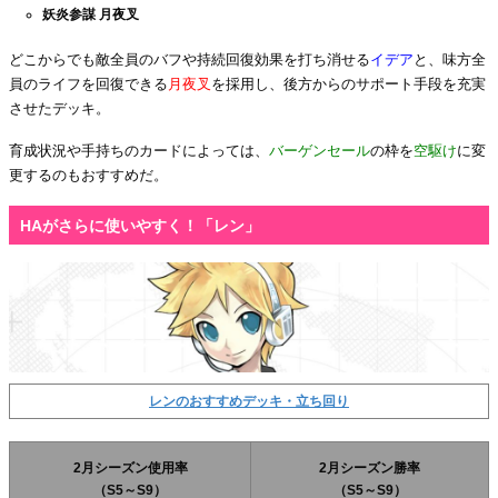
妖炎参謀 月夜叉
どこからでも敵全員のバフや持続回復効果を打ち消せる
イデア
と、味方全
員のライフを回復できる
月夜叉
を採用し、後方からのサポート手段を充実
させたデッキ。
育成状況や手持ちのカードによっては、
バーゲンセール
の枠を
空駆け
に変
更するのもおすすめだ。
HAがさらに使いやすく！「レン」
レンのおすすめデッキ・立ち回り
2月シーズン使用率
2月シーズン勝率
（S5～S9）
（S5～S9）