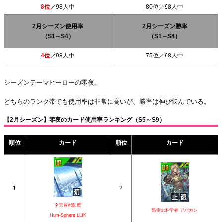
8位
／98人中
80位／98人中
2月シーズン使用率
2月シーズン勝率
（S1～S4）
（S1～S4）
4位
／98人中
75位
／98人中
シーズンテーマヒーローの零夜。
どちらのランク帯でも使用率は非常に高いが、勝率は伸び悩んでいる。
【2月シーズン】零夜のカード使用率ランキング（S5～S9）
順位
カード
順位
カード
1
2
全天首都防壁
迅雷の科学者 アバカン
Hum-Sphere LLIK