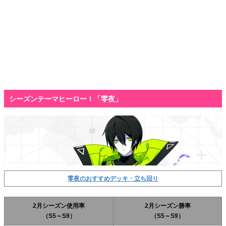
シーズンテーマヒーロー！「零夜」
零夜のおすすめデッキ・立ち回り
2月シーズン使用率
2月シーズン勝率
（S5～S9）
（S5～S9）