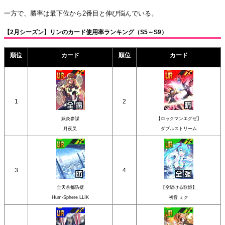
一方で、勝率は最下位から2番目と伸び悩んでいる。
【2月シーズン】リンのカード使用率ランキング（S5～S9）
順位
カード
順位
カード
1
2
妖炎参謀
【ロックマンエグゼ】
月夜叉
ダブルストリーム
3
4
全天首都防壁
【空駆ける歌姫】
Hum-Sphere LLIK
初音 ミク