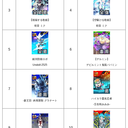
3
4
【祝福する歌姫】
【空駆ける歌姫】
初音 ミク
初音 ミク
5
6
銀河防衛ロボ
【デルミン】
Unidoll-2525
デビルミント鬼龍パパミン
7
8
ハイカラ盟友忍者
-蒼王宮- 終焉禁獣 グラナート
-壬生咲みみみ-
9
10