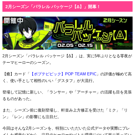
2月シーズン「パラレル パッケージ【Δ】」開幕！
2月シーズン「パラレル パッケージ【Δ】」は、実に5年ぶりとなる零夜が
テーマヒーローのシーズン。
【癒】カード「
【ポプテピピック】POP TEAM EPIC
」の評価が極めて高
く、使い手として相性のいい「グスタフ」が大流行。
登場して記憶に新しい、「ランサー」や「アーチャー」の活躍も目を見張
るものがあった。
また、シーズン前に復刻登場し、軒並み上方修正を受けた「ミク」「リ
ン」「レン」の影響にも注目だ。
今回はそんな2月シーズンを、特別にいただいた公式データや実際にプレ
イした感覚などから、注目のヒーローやバトル環境について振り返ってい