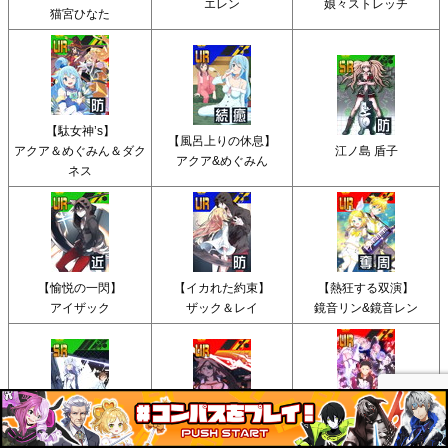
エレン
娘々ストレッチ
猫宮ひなた
【駄女神’s】
【風呂上りの休息】
アクア＆めぐみん＆ダク
江ノ島 盾子
アクア&めぐみん
ネス
【愉悦の一閃】
【イカれた約束】
【熱狂する双演】
アイザック
ザック＆レイ
鏡音リン&鏡音レン
【リゼロ】
【BEATLESS】
【画竜点睛】
ゼロから始まる異世界生