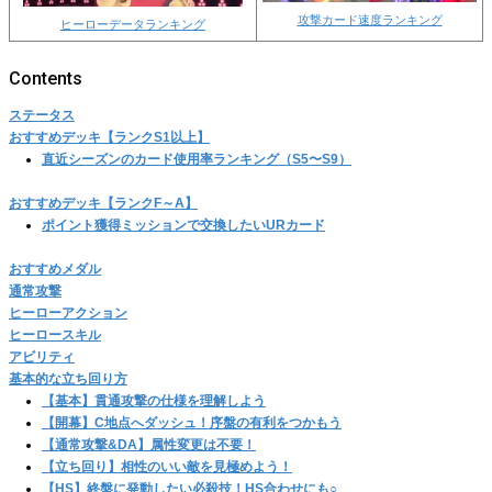
攻撃カード速度ランキング
ヒーローデータランキング
ステータス
おすすめデッキ【ランクS1以上】
直近シーズンのカード使用率ランキング（S5〜S9）
おすすめデッキ【ランクF～A】
ポイント獲得ミッションで交換したいURカード
おすすめメダル
通常攻撃
ヒーローアクション
ヒーロースキル
アビリティ
基本的な立ち回り方
【基本】貫通攻撃の仕様を理解しよう
【開幕】C地点へダッシュ！序盤の有利をつかもう
【通常攻撃&DA】属性変更は不要！
【立ち回り】相性のいい敵を見極めよう！
【HS】終盤に発動したい必殺技！HS合わせにも○