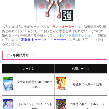
もう1つのSRコラボカードである「
ラストオーダー
」は、防御倍率が0.20
倍と極めて低い上条が使ってもほとんど恩恵を受けられない。そのため、
敵のダメージを軽減する手段として、「
ポイント獲得ミッション
」で確実
に手に入る「
帝皇機神 ケーニヒ・イェーガー
」を早期に入手して搭載す
るのが得策だ
デッキ例代用カード
カード名
代用カード名
全天首都防壁 Hum-Sphere
究極系ノーガード戦法
LLIK
【デルミン】デビルミント
＊振付ノ美＊ オルケーシ