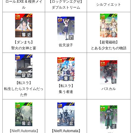
ロール.EXE & 桜井メイ
【ロックマンエグゼ】
シルフィエット
ル
ダブルストリーム
【ダンまち】
【超電磁砲】
佐天涙子
聖火の女神と宴
とある少女たちの物語
【転スラ】
【転スラ】
転生したらスライムだっ
パスカル
集う者達
た件
【NieR:Automata】
【NieR:Automata】