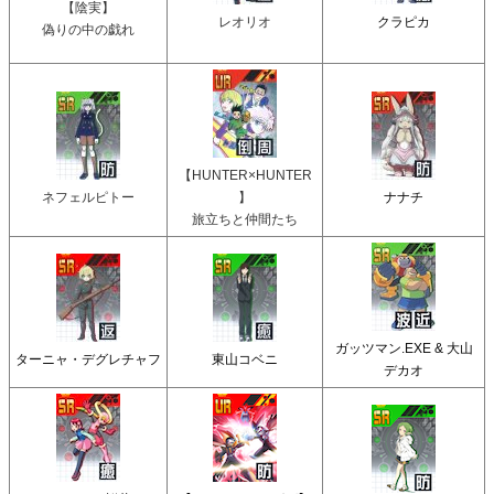
【陰実】
レオリオ
クラピカ
偽りの中の戯れ
【HUNTER×HUNTER
ネフェルピトー
】
ナナチ
旅立ちと仲間たち
ガッツマン.EXE & 大山
ターニャ・デグレチャフ
東山コベニ
デカオ