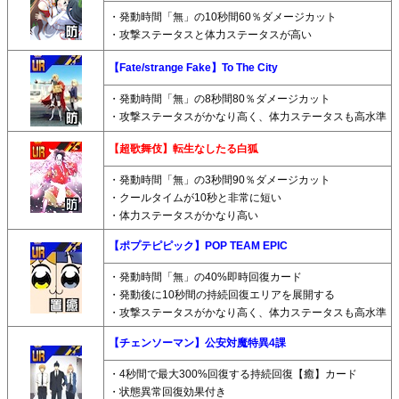
・発動時間「無」の10秒間60％ダメージカット
・攻撃ステータスと体力ステータスが高い
【Fate/strange Fake】To The City
・発動時間「無」の8秒間80％ダメージカット
・攻撃ステータスがかなり高く、体力ステータスも高水準
【超歌舞伎】転生なしたる白狐
・発動時間「無」の3秒間90％ダメージカット
・クールタイムが10秒と非常に短い
・体力ステータスがかなり高い
【ポプテピピック】POP TEAM EPIC
・発動時間「無」の40%即時回復カード
・発動後に10秒間の持続回復エリアを展開する
・攻撃ステータスがかなり高く、体力ステータスも高水準
【チェンソーマン】公安対魔特異4課
・4秒間で最大300%回復する持続回復【癒】カード
・状態異常回復効果付き