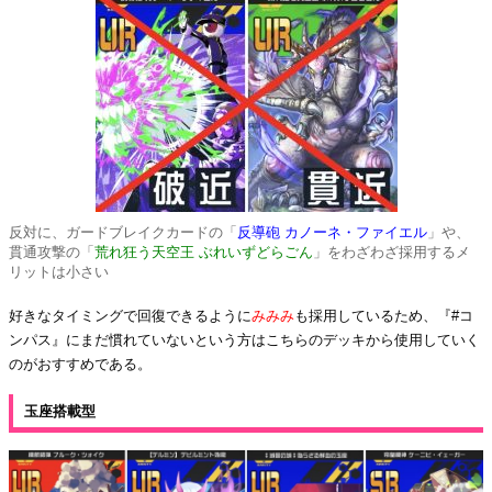
反対に、ガードブレイクカードの「
反導砲 カノーネ・ファイエル
」や、
貫通攻撃の「
荒れ狂う天空王 ぶれいずどらごん
」をわざわざ採用するメ
リットは小さい
好きなタイミングで回復できるように
みみみ
も採用しているため、『#コ
ンパス』にまだ慣れていないという方はこちらのデッキから使用していく
のがおすすめである。
玉座搭載型