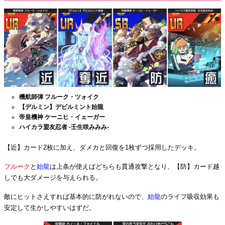
機航師弾 フルーク・ツォイク
【デルミン】デビルミント始龍
帝皇機神 ケーニヒ・イェーガー
ハイカラ盟友忍者 -壬生咲みみみ-
【近】カード2枚に加え、ダメカと回復を1枚ずつ採用したデッキ。
フルーク
と
始龍
は上条が使えばどちらも貫通攻撃となり、【防】カード越
しでも大ダメージを与えられる。
敵にヒットさえすれば基本的に防がれないので、
始龍
のライフ吸収効果も
安定して生かしやすいはずだ。