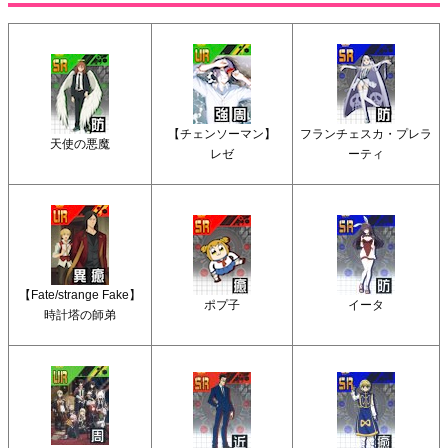
【チェンソーマン】
フランチェスカ・プレラ
天使の悪魔
レゼ
ーティ
【Fate/strange Fake】
ポプ子
イータ
時計塔の師弟