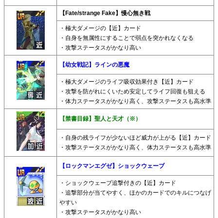
【Fate/strange Fake】慢心無き戦
・極大ダメージの【近】カード
・自身を無属性にすることで弱点を突かれなくなる
・攻撃ステータスがかなり高い
【幼女戦記】ラインの悪魔
・極大ダメージのライフ吸収効果付き【近】カード
・攻撃を防がれにくいため安定してライフ回復も狙える
・体力ステータスがかなり高く、攻撃ステータスも高水準
【禁書目録】聖人と天才（※）
・自身の残ライフが少ないほど威力が上がる【近】カード
・攻撃ステータスがかなり高く、体力ステータスも高水準
【ロックマンエグゼ】ショックウェーブ
・ショックウェーブ追撃付きの【近】カード
・追撃部分が当てやすく、ほかのカードでのキルにつなげ
やすい
・攻撃ステータスがかなり高い