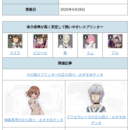
実装日
2025年4月28日
体力倍率が高く安定して戦いやすいスプリンター
テスラ
ピエール
敦
アル
ラム
関連記事
その他スプリンターの立ち回り・おすすめデッキ
アクセラレータの立ち回り・おすすめ
御坂美琴の立ち回り・おすすめデッキ
デッキ