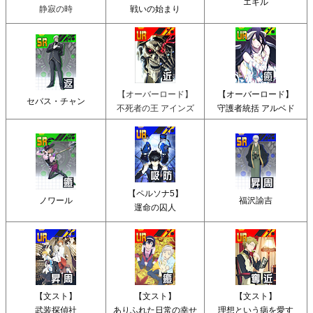
エギル
静寂の時
戦いの始まり
【オーバーロード】
【オーバーロード】
セバス・チャン
不死者の王 アインズ
守護者統括 アルベド
【ペルソナ5】
ノワール
福沢諭吉
運命の囚人
【文スト】
【文スト】
【文スト】
武装探偵社
ありふれた日常の幸せ
理想という病を愛す