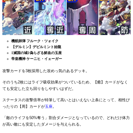
機航師弾 フルーク・ツォイク
【デルミン】デビルミント始龍
‡滅国の城‡偽らざる鮮血の玉座
帝皇機神 ケーニヒ・イェーガー
攻撃カードを3枚採用した攻めっ気のあるデッキ。
そのうち2枚にはライフ吸収効果がついているため、【癒】カードがなく
ても安定した立ち回りをしやすいはずだ。
ステータスの攻撃倍率が特筆して高いとはいえない上条にとって、相性ぴ
ったりの【周】カードが
玉座
。
「敵のライフを50%奪う」割合ダメージとなっているので、どれだけ体力
が高い敵にも安定したダメージを与えられる。