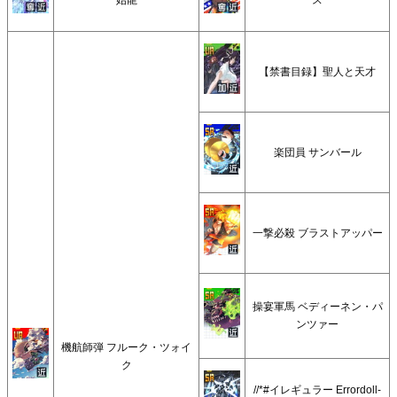
始龍
ス
【禁書目録】聖人と天才
楽団員 サンバール
一撃必殺 ブラストアッパー
操宴軍馬 ベディーネン・パ
ンツァー
機航師弾 フルーク・ツォイ
ク
//*#イレギュラー Errordoll-