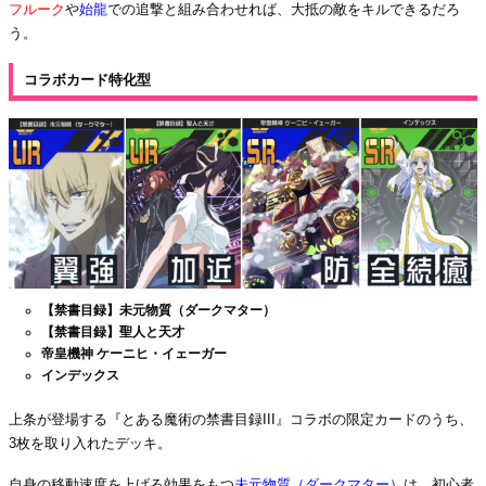
フルーク
や
始龍
での追撃と組み合わせれば、大抵の敵をキルできるだろ
う。
コラボカード特化型
【禁書目録】未元物質（ダークマター）
【禁書目録】聖人と天才
帝皇機神 ケーニヒ・イェーガー
インデックス
上条が登場する『とある魔術の禁書目録III』コラボの限定カードのうち、
3枚を取り入れたデッキ。
自身の移動速度を上げる効果をもつ
未元物質（ダークマター）
は、初心者