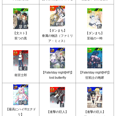
【ダンまち】
【文スト】
【ダンまち】
眷属の物語（ファミリ
双つの黒
至福の一時
ア・ミィス）
【Fate/stay night[HF]】
【Fate/stay night[HF]】
衛宮士郎
lost butterfly
狂戦士の咆哮
【最高にハイ!!!エナド
【進撃の巨人】
【進撃の巨人】
リ】