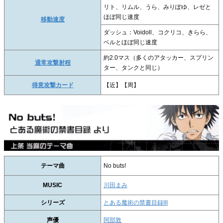
リト、リムル、うら、みりぽゆ、レゼと
ほぼ同じ速度
移動速度
ダッシュ：Voidoll、コクリコ、きらら、
ベルとほぼ同じ速度
約2.0マス（多くのアタッカー、スプリン
通常攻撃射程
ター、タンクと同じ）
得意攻撃カード
【近】【周】
テーマ曲
No buts!
MUSIC
川田まみ
シリーズ
とある魔術の禁書目録III
声優
阿部敦