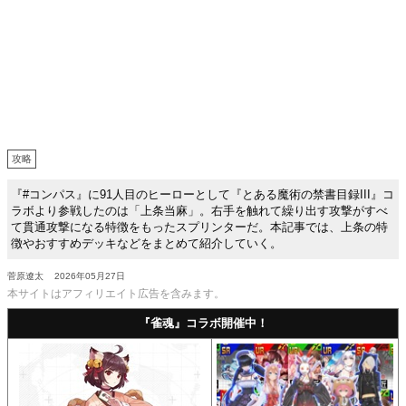
攻略
『#コンパス』に91人目のヒーローとして『とある魔術の禁書目録III』コ
ラボより参戦したのは「上条当麻」。右手を触れて繰り出す攻撃がすべ
て貫通攻撃になる特徴をもったスプリンターだ。本記事では、上条の特
徴やおすすめデッキなどをまとめて紹介していく。
菅原遼太
2026年05月27日
本サイトはアフィリエイト広告を含みます。
『雀魂』コラボ開催中！