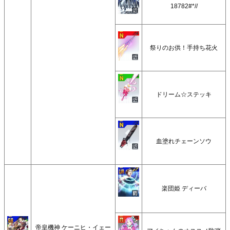
18782#*//
祭りのお供！手持ち花火
ドリーム☆ステッキ
血塗れチェーンソウ
楽団姫 ディーバ
帝皇機神 ケーニヒ・イェー