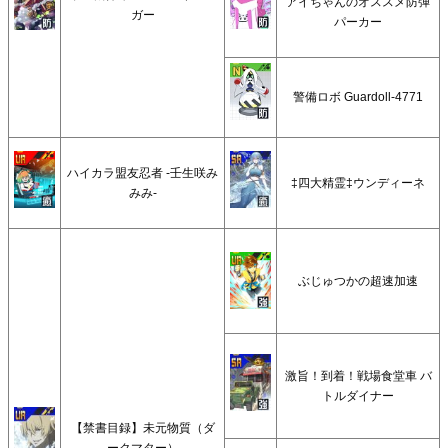
アイちゃんのオススメ防弾
ガー
パーカー
警備ロボ Guardoll-4771
ハイカラ盟友忍者 -壬生咲み
‡四大精霊‡ウンディーネ
みみ-
ぶじゅつかの超速加速
激旨！到着！戦場食堂車 バ
トルダイナー
【禁書目録】未元物質（ダ