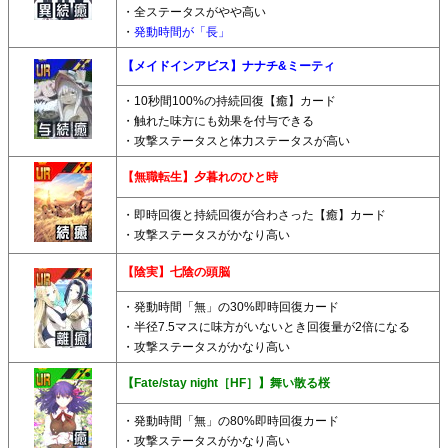
・全ステータスがやや高い
・
発動時間が「長」
【メイドインアビス】ナナチ&ミーティ
・10秒間100%の持続回復【癒】カード
・触れた味方にも効果を付与できる
・攻撃ステータスと体力ステータスが高い
【無職転生】夕暮れのひと時
・即時回復と持続回復が合わさった【癒】カード
・攻撃ステータスがかなり高い
【陰実】七陰の頭脳
・発動時間「無」の30%即時回復カード
・半径7.5マスに味方がいないとき回復量が2倍になる
・攻撃ステータスがかなり高い
【Fate/stay night［HF］】舞い散る桜
・発動時間「無」の80%即時回復カード
・攻撃ステータスがかなり高い