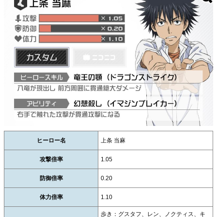
ヒーロー名
上条 当麻
攻撃倍率
1.05
防御倍率
0.20
体力倍率
1.10
歩き：グスタフ、レン、ノクティス、キ