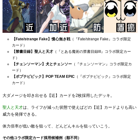
【Fate/strange Fake】慢心無き戦
（『Fate/strange Fake』コラボ限定
カード）
【禁書目録】聖人と天才
（『とある魔術の禁書目録III』コラボ限定カー
ド）
【チェンソーマン】犬とチェンソー
（『チェンソーマン』コラボ限定カ
ード）
【ポプテピピック】POP TEAM EPIC
（『ポプテピピック』コラボ限定
カード）
大ダメージを叩き出せる【近】カードを2枚採用したデッキ。
聖人と天才
は、ライフが減った状態で使えばどの【近】カードよりも高い
威力を発揮できる。
体力倍率が低い敵を狙って、どんどんキルを狙っていこう。
その他コラボ限定カード採用候補例（順不同）