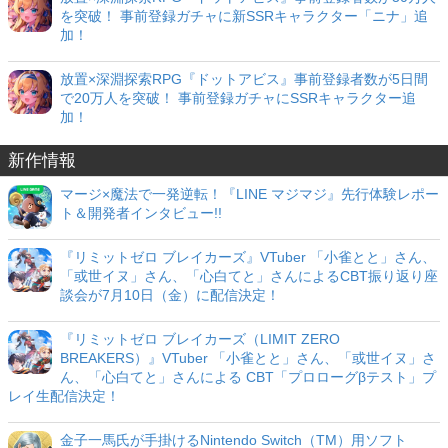
を突破！ 事前登録ガチャに新SSRキャラクター「ニナ」追
加！
放置×深淵探索RPG『ドットアビス』事前登録者数が5日間
で20万人を突破！ 事前登録ガチャにSSRキャラクター追
加！
新作情報
マージ×魔法で一発逆転！『LINE マジマジ』先行体験レポー
ト＆開発者インタビュー!!
『リミットゼロ ブレイカーズ』VTuber 「小雀とと」さん、
「或世イヌ」さん、「心白てと」さんによるCBT振り返り座
談会が7月10日（金）に配信決定！
『リミットゼロ ブレイカーズ（LIMIT ZERO
BREAKERS）』VTuber 「小雀とと」さん、「或世イヌ」さ
ん、「心白てと」さんによる CBT「プロローグβテスト」プ
レイ生配信決定！
金子一馬氏が手掛けるNintendo Switch（TM）用ソフト