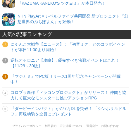
『KAZUMA KANEKO'S ツクヨミ』が本日発売！
NHN PlayArt × レベルファイブ共同開発 新プロジェクト『幻
想世界のぷちぽよん』が始動！
人気の記事ランキング
にゃんこ大戦争【ニュース】：「初音ミク」とのコラボイベン
トが本日11:00より開始！
逆転オセロニア【攻略】: 優先すべき決戦イベントはこれ！
【11/29～30版】
『マジカミ』でPC版リリース1周年記念キャンペーンが開催
中！
コロプラ新作『ドラゴンプロジェクト』がリリース！ 仲間と協
力して巨大なモンスターに挑むアクションRPG
『ダービーインパクト』が777万DLを突破！ 「シンボリルドル
フ」再現幼駒を全員にプレゼント
プライバシーポリシー
利用規約
広告掲載について
運営会社
お問い合わせ