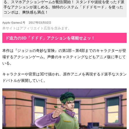
る、スマホアクションゲームが配信開始！ スタンドや波紋を使ったド派
手なアクションが楽しめる。独特のシステム「ドドドモード」を使った
コンボは、爽快感も満点！
Appliv Games1号
2017年03月02日
本サイトはアフィリエイト広告を含みます。
ド迫力の3D「ドドド」アクションを堪能せよッ！
本作は『ジョジョの奇妙な冒険』の第1部～第4部までのキャラクターが登
場するアクションゲーム。声優のキャスティングなどもアニメ版に準じて
いる。
キャラクターや背景は3Dで描かれ、原作アニメを再現するド派手なスタン
ドバトルが展開していく。