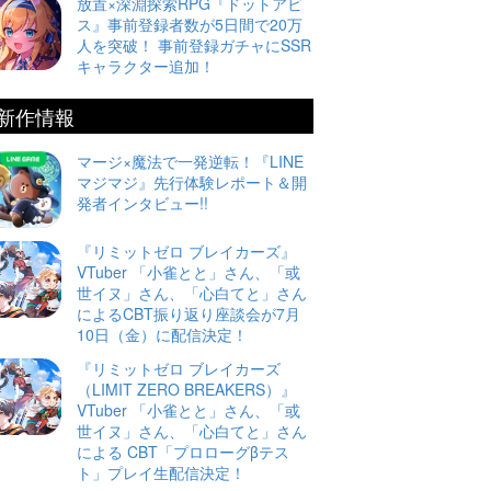
放置×深淵探索RPG『ドットアビ
ス』事前登録者数が5日間で20万
人を突破！ 事前登録ガチャにSSR
キャラクター追加！
新作情報
マージ×魔法で一発逆転！『LINE
マジマジ』先行体験レポート＆開
発者インタビュー!!
『リミットゼロ ブレイカーズ』
VTuber 「小雀とと」さん、「或
世イヌ」さん、「心白てと」さん
によるCBT振り返り座談会が7月
10日（金）に配信決定！
『リミットゼロ ブレイカーズ
（LIMIT ZERO BREAKERS）』
VTuber 「小雀とと」さん、「或
世イヌ」さん、「心白てと」さん
による CBT「プロローグβテス
ト」プレイ生配信決定！