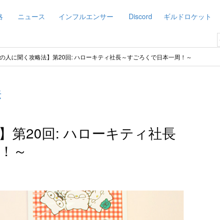
略
ニュース
インフルエンサー
Discord
ギルドロケット
の人に聞く攻略法】第20回: ハローキティ社長～すごろくで日本一周！～
法
第20回: ハローキティ社長
！～