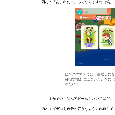
西村：「あ、出たー」ってなりますね（笑）
ピンクのマスでは、裏返しにな
目指す場所に近づいたときには
がたい！
――本作でいちばんアピールしたい点はどこ
西村：街デコを自分の好きなように配置して