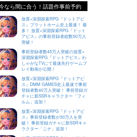
今なら間に合う！話題作事前予約
放置×深淵探索RPG『ドットアビ
ス』プラットホーム史上最速！ 最
多！ 放置×深淵探索RPG『ドット
アビス』の事前登録者総数50万人
突破！
事前登録者数45万人突破の放置×
深淵探索RPG『ドットアビス』わ
しゃがなTVにて最速先行ゲームプ
レイ動画が公開！
放置×深淵探索RPG『ドットアビ
ス』DMM GAMES史上最速で事前
登録者数40万人突破！ 事前登録ガ
チャに新SSRキャラクター「フィ
ルム」追加！
放置×深淵探索RPG『ドットアビ
ス』事前登録者数が30万人を突
破！ 事前登録ガチャに新SSRキャ
ラクター「ニナ」追加！