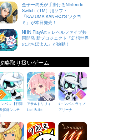
金子一馬氏が手掛けるNintendo
Switch（TM）用ソフト
『KAZUMA KANEKO'S ツクヨ
ミ』が本日発売！
NHN PlayArt × レベルファイブ共
同開発 新プロジェクト『幻想世界
のぷちぽよん』が始動！
攻略取り扱いゲーム
コンパス 【戦闘
アサルトリリィ
#コンパス ライブ
理解析システ
Last Bullet
アリーナ
】