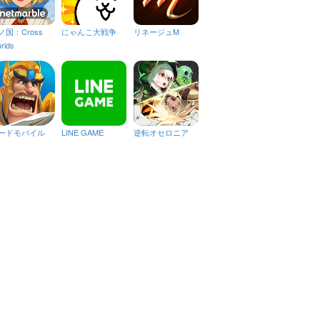
ノ国：Cross
にゃんこ大戦争
リネージュM
rlds
ードモバイル
LINE GAME
逆転オセロニア