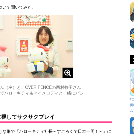
ついて聞いてみた。
（左）と、OVER FENCEの西村牧子さん
でハローキティ＆マイメロディと一緒にパシ
#
摂
ム
重視してサクサクプレイ
うな形で『ハローキティ社長～すごろくで日本一周！～』に