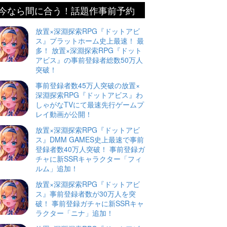
今なら間に合う！話題作事前予約
放置×深淵探索RPG『ドットアビ
ス』プラットホーム史上最速！ 最
多！ 放置×深淵探索RPG『ドット
アビス』の事前登録者総数50万人
突破！
事前登録者数45万人突破の放置×
深淵探索RPG『ドットアビス』わ
しゃがなTVにて最速先行ゲームプ
レイ動画が公開！
放置×深淵探索RPG『ドットアビ
ス』DMM GAMES史上最速で事前
登録者数40万人突破！ 事前登録ガ
チャに新SSRキャラクター「フィ
ルム」追加！
放置×深淵探索RPG『ドットアビ
ス』事前登録者数が30万人を突
破！ 事前登録ガチャに新SSRキャ
ラクター「ニナ」追加！