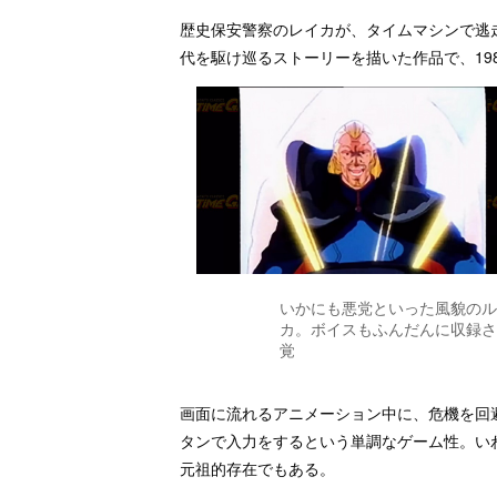
歴史保安警察のレイカが、タイムマシンで逃
代を駆け巡るストーリーを描いた作品で、19
いかにも悪党といった風貌のル
カ。ボイスもふんだんに収録さ
覚
画面に流れるアニメーション中に、危機を回
タンで入力をするという単調なゲーム性。い
元祖的存在でもある。