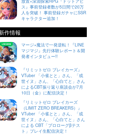
放置×深淵探索RPG『ドットアビ
ス』事前登録者数が5日間で20万
人を突破！ 事前登録ガチャにSSR
キャラクター追加！
新作情報
マージ×魔法で一発逆転！『LINE
マジマジ』先行体験レポート＆開
発者インタビュー!!
『リミットゼロ ブレイカーズ』
VTuber 「小雀とと」さん、「或
世イヌ」さん、「心白てと」さん
によるCBT振り返り座談会が7月
10日（金）に配信決定！
『リミットゼロ ブレイカーズ
（LIMIT ZERO BREAKERS）』
VTuber 「小雀とと」さん、「或
世イヌ」さん、「心白てと」さん
による CBT「プロローグβテス
ト」プレイ生配信決定！