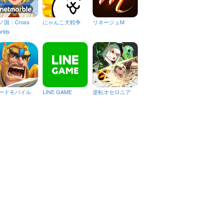
ノ国：Cross
にゃんこ大戦争
リネージュM
rlds
ードモバイル
LINE GAME
逆転オセロニア