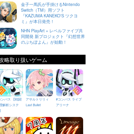
金子一馬氏が手掛けるNintendo
Switch（TM）用ソフト
『KAZUMA KANEKO'S ツクヨ
ミ』が本日発売！
NHN PlayArt × レベルファイブ共
同開発 新プロジェクト『幻想世界
のぷちぽよん』が始動！
攻略取り扱いゲーム
コンパス 【戦闘
アサルトリリィ
#コンパス ライブ
理解析システ
Last Bullet
アリーナ
】