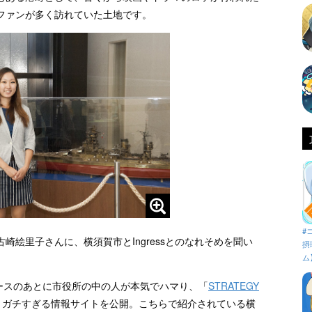
ファンが多く訪れていた土地です。
#
絵里子さんに、横須賀市とIngressとのなれそめを聞い
摂
ム
e版リリースのあとに市役所の中の人が本気でハマり、「
STRATEGY
うガチすぎる情報サイトを公開。こちらで紹介されている横