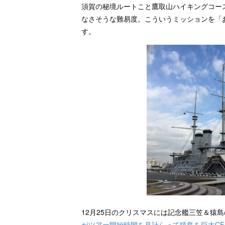
須賀の秘境ルートこと鷹取山ハイキングコー
なさそうな難易度。こういうミッションを「
す。
12月25日のクリスマスには記念艦三笠＆猿
がツアー開始時間を見計らって猿島を巨大C