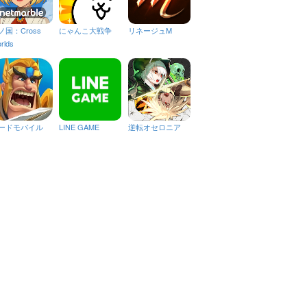
ノ国：Cross
にゃんこ大戦争
リネージュM
rlds
ードモバイル
LINE GAME
逆転オセロニア