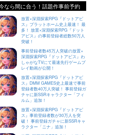
今なら間に合う！話題作事前予約
放置×深淵探索RPG『ドットアビ
ス』プラットホーム史上最速！ 最
多！ 放置×深淵探索RPG『ドット
アビス』の事前登録者総数50万人
突破！
事前登録者数45万人突破の放置×
深淵探索RPG『ドットアビス』わ
しゃがなTVにて最速先行ゲームプ
レイ動画が公開！
放置×深淵探索RPG『ドットアビ
ス』DMM GAMES史上最速で事前
登録者数40万人突破！ 事前登録ガ
チャに新SSRキャラクター「フィ
ルム」追加！
放置×深淵探索RPG『ドットアビ
ス』事前登録者数が30万人を突
破！ 事前登録ガチャに新SSRキャ
ラクター「ニナ」追加！