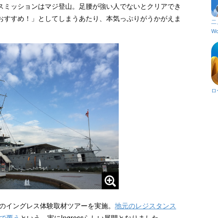
スミッションはマジ登山。足腰が強い人でないとクリアでき
おすすめ！」としてしまうあたり、本気っぷりがうかがえま
二
Wo
ロ
島のイングレス体験取材ツアーを実施。
地元のレジスタンス
Fで覆う
という、実にIngressらしい展開となりました。