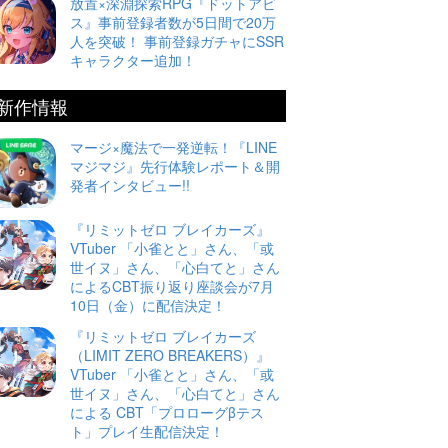
放置×深淵探索RPG『ドットアビ
ス』事前登録者数が5日間で20万
人を突破！ 事前登録ガチャにSSR
キャラクター追加！
新作情報
マージ×魔法で一発逆転！『LINE
マジマジ』先行体験レポート＆開
発者インタビュー!!
『リミットゼロ ブレイカーズ』
VTuber 「小雀とと」さん、「或
世イヌ」さん、「心白てと」さん
によるCBT振り返り座談会が7月
10日（金）に配信決定！
『リミットゼロ ブレイカーズ
（LIMIT ZERO BREAKERS）』
VTuber 「小雀とと」さん、「或
世イヌ」さん、「心白てと」さん
による CBT「プロローグβテス
ト」プレイ生配信決定！