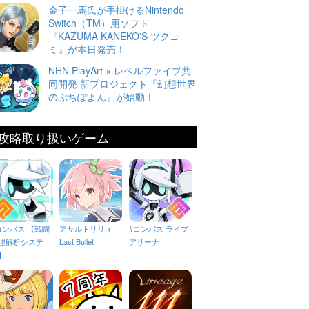
金子一馬氏が手掛けるNintendo
Switch（TM）用ソフト
『KAZUMA KANEKO'S ツクヨ
ミ』が本日発売！
NHN PlayArt × レベルファイブ共
同開発 新プロジェクト『幻想世界
のぷちぽよん』が始動！
攻略取り扱いゲーム
コンパス 【戦闘
アサルトリリィ
#コンパス ライブ
理解析システ
Last Bullet
アリーナ
】