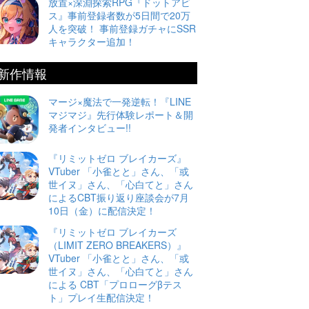
放置×深淵探索RPG『ドットアビ
ス』事前登録者数が5日間で20万
人を突破！ 事前登録ガチャにSSR
キャラクター追加！
新作情報
マージ×魔法で一発逆転！『LINE
マジマジ』先行体験レポート＆開
発者インタビュー!!
『リミットゼロ ブレイカーズ』
VTuber 「小雀とと」さん、「或
世イヌ」さん、「心白てと」さん
によるCBT振り返り座談会が7月
10日（金）に配信決定！
『リミットゼロ ブレイカーズ
（LIMIT ZERO BREAKERS）』
VTuber 「小雀とと」さん、「或
世イヌ」さん、「心白てと」さん
による CBT「プロローグβテス
ト」プレイ生配信決定！