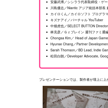
安藤武博／シシララ代表取締役・ゲー
川島優志／Niantic アジア統括本部
カイロくん／カイロソフト プログラマ
キズナアイ／バーチャル YouTuber
中畑虎也／SELECT BUTTON Directo
林克彦／Ｇｚブレイン 週刊ファミ通
Chongsa Kim／ Head of Japan Games
Hyunse Chang／Partner Development
Sarah Thomson／BD Lead, Indie Gam
松田白朗／Developer Advocate, Googl
プレゼンテーションでは、製作者が壇上に上