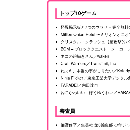
トップ10ゲーム
怪異掲示板と7つのウワサ – 完全無料のチャッ
Million Onion Hotel 〜ミリオンオニ
クリスタル・クラッシュ【超攻撃的パズル合戦！
BQM – ブロッククエスト・メーカー／Wonder
ネコの絵描きさん／waken
Craft Warriors／Translimit, Inc
ねぇAI、本当の事がしりたい／Kotoriyam
Ninja Flicker／東京工業大学デジタル
PARADE!／内田達也
ねこかわいい ぼくゆうれい／HARAPECO
審査員
細野修平／集英社 第3編集部 少年ジ