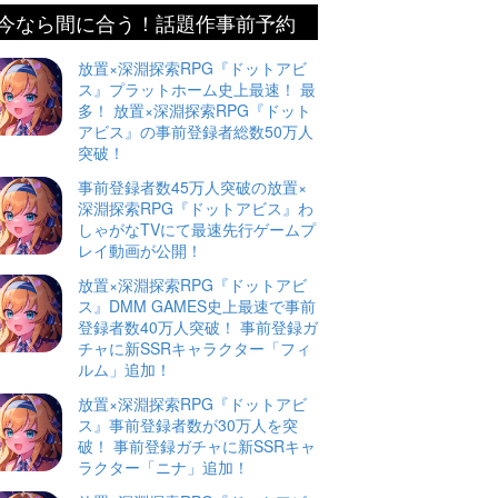
今なら間に合う！話題作事前予約
放置×深淵探索RPG『ドットアビ
ス』プラットホーム史上最速！ 最
多！ 放置×深淵探索RPG『ドット
アビス』の事前登録者総数50万人
突破！
事前登録者数45万人突破の放置×
深淵探索RPG『ドットアビス』わ
しゃがなTVにて最速先行ゲームプ
レイ動画が公開！
放置×深淵探索RPG『ドットアビ
ス』DMM GAMES史上最速で事前
登録者数40万人突破！ 事前登録ガ
チャに新SSRキャラクター「フィ
ルム」追加！
放置×深淵探索RPG『ドットアビ
ス』事前登録者数が30万人を突
破！ 事前登録ガチャに新SSRキャ
ラクター「ニナ」追加！