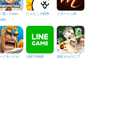
ノ国：Cross
にゃんこ大戦争
リネージュM
rlds
ードモバイル
LINE GAME
逆転オセロニア