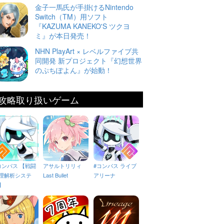
金子一馬氏が手掛けるNintendo
Switch（TM）用ソフト
『KAZUMA KANEKO'S ツクヨ
ミ』が本日発売！
NHN PlayArt × レベルファイブ共
同開発 新プロジェクト『幻想世界
のぷちぽよん』が始動！
攻略取り扱いゲーム
コンパス 【戦闘
アサルトリリィ
#コンパス ライブ
理解析システ
Last Bullet
アリーナ
】