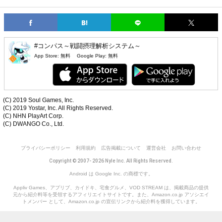
#コンパス～戦闘摂理解析システム～
App Store:
無料
Google Play:
無料
(C) 2019 Soul Games, Inc.
(C) 2019 Yostar, Inc. All Rights Reserved.
(C) NHN PlayArt Corp.
(C) DWANGO Co., Ltd.
プライバシーポリシー
利用規約
広告掲載について
運営会社
お問い合わせ
Copyright © 2007- 2026 Nyle Inc. All Rights Reserved.
Android は Google Inc. の商標です。
Appliv Games、アプリブ、カイドキ、宅食グルメ、VOD STREAM は、掲載商品の提供
元から紹介料等を受領するアフィリエイトサイトです。また、Amazon.co.jp アソシエイ
トメンバー として、Amazon.co.jp の宣伝リンクから紹介料を獲得しています。