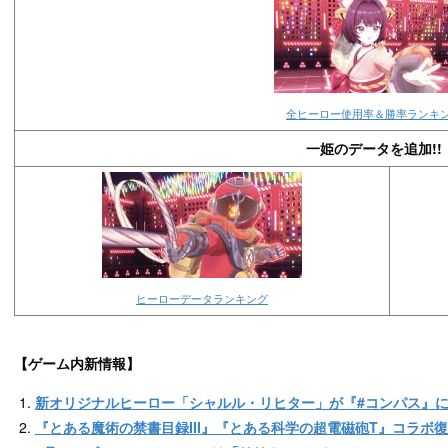
全ヒーロー使用率＆勝率ランキ
一姫のデータを追加!!
ヒーローデータランキング
【ゲーム内新情報】
新オリジナルヒーロー「シャルル・リヒター」が『#コンパス』
『とある魔術の禁書目録III』『とある科学の超電磁砲T』コラボ