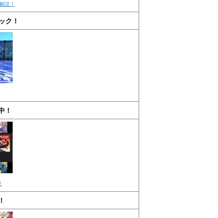
解説！
ック！
中！
説
！