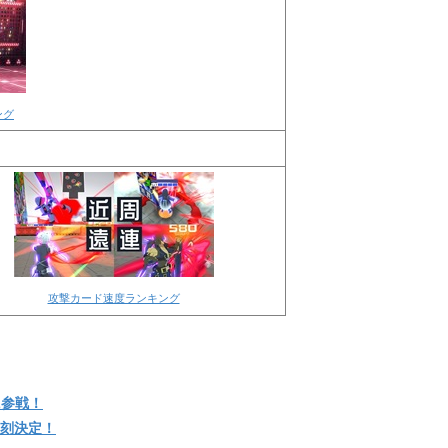
ング
攻撃カード速度ランキング
に参戦！
復刻決定！