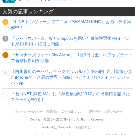
人気の記事ランキング
『LINE レンジャー』でアニメ『SHAMAN KING』とのコラボ開
催中！
『シャドウバース』などe-Sportsを用いた衆議院選挙PRイベン
トが10月14～15日に開催！
『サマナーズウォー: Sky Arena』11月9日（土）のアップデート
で新形状変幻が登場！
【西川善司のモバイルテックアラカルト】第26回: 西川善司が見
たiPhoneケース展の世界（前編）～こだわりのメイドインジャ
パン編
『セガNET 麻雀 MJ』に「麻雀最強戦2017」の出場権を賭けた
ステージが登場！
プライバシーポリシー
利用規約
広告掲載について
運営会社
お問い合わせ
Copyright © 2007- 2026 Nyle Inc. All Rights Reserved.
Android は Google Inc. の商標です。