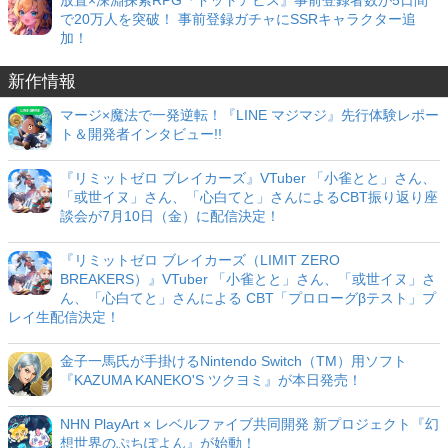
で20万人を突破！ 事前登録ガチャにSSRキャラクター追
加！
新作情報
マージ×魔法で一発逆転！『LINE マジマジ』先行体験レポー
ト＆開発者インタビュー!!
『リミットゼロ ブレイカーズ』VTuber 「小雀とと」さん、
「或世イヌ」さん、「心白てと」さんによるCBT振り返り座
談会が7月10日（金）に配信決定！
『リミットゼロ ブレイカーズ（LIMIT ZERO
BREAKERS）』VTuber 「小雀とと」さん、「或世イヌ」さ
ん、「心白てと」さんによる CBT「プロローグβテスト」プ
レイ生配信決定！
金子一馬氏が手掛けるNintendo Switch（TM）用ソフト
『KAZUMA KANEKO'S ツクヨミ』が本日発売！
NHN PlayArt × レベルファイブ共同開発 新プロジェクト『幻
想世界のぷちぽよん』が始動！