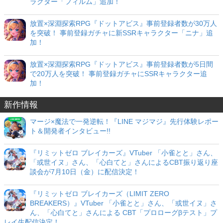
ラクター「フィルム」追加！
放置×深淵探索RPG『ドットアビス』事前登録者数が30万人
を突破！ 事前登録ガチャに新SSRキャラクター「ニナ」追
加！
放置×深淵探索RPG『ドットアビス』事前登録者数が5日間
で20万人を突破！ 事前登録ガチャにSSRキャラクター追
加！
新作情報
マージ×魔法で一発逆転！『LINE マジマジ』先行体験レポー
ト＆開発者インタビュー!!
『リミットゼロ ブレイカーズ』VTuber 「小雀とと」さん、
「或世イヌ」さん、「心白てと」さんによるCBT振り返り座
談会が7月10日（金）に配信決定！
『リミットゼロ ブレイカーズ（LIMIT ZERO
BREAKERS）』VTuber 「小雀とと」さん、「或世イヌ」さ
ん、「心白てと」さんによる CBT「プロローグβテスト」プ
レイ生配信決定！