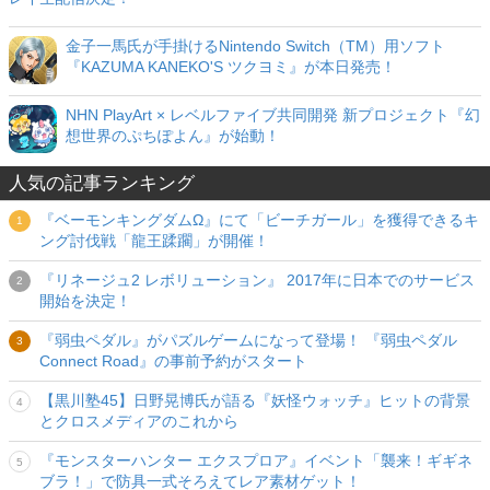
金子一馬氏が手掛けるNintendo Switch（TM）用ソフト
『KAZUMA KANEKO'S ツクヨミ』が本日発売！
NHN PlayArt × レベルファイブ共同開発 新プロジェクト『幻
想世界のぷちぽよん』が始動！
人気の記事ランキング
『ベーモンキングダムΩ』にて「ビーチガール」を獲得できるキ
ング討伐戦「龍王蹂躙」が開催！
『リネージュ2 レボリューション』 2017年に日本でのサービス
開始を決定！
『弱虫ペダル』がパズルゲームになって登場！ 『弱虫ペダル
Connect Road』の事前予約がスタート
【黒川塾45】日野晃博氏が語る『妖怪ウォッチ』ヒットの背景
とクロスメディアのこれから
『モンスターハンター エクスプロア』イベント「襲来！ギギネ
ブラ！」で防具一式そろえてレア素材ゲット！