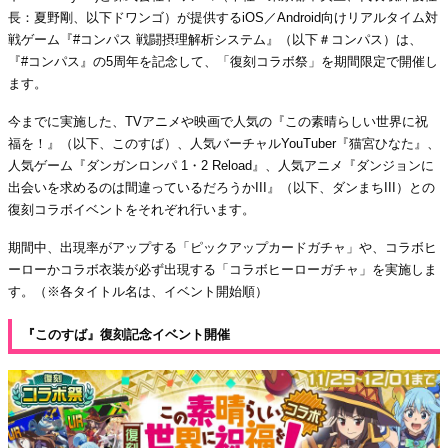
長：夏野剛、以下ドワンゴ）が提供するiOS／Android向けリアルタイム対
戦ゲーム『#コンパス 戦闘摂理解析システム』（以下＃コンパス）は、
『#コンパス』の5周年を記念して、「復刻コラボ祭」を期間限定で開催し
ます。
今までに実施した、TVアニメや映画で人気の『この素晴らしい世界に祝
福を！』（以下、このすば）、人気バーチャルYouTuber『猫宮ひなた』、
人気ゲーム『ダンガンロンパ 1・2 Reload』、人気アニメ『ダンジョンに
出会いを求めるのは間違っているだろうかIII』（以下、ダンまちIII）との
復刻コラボイベントをそれぞれ行います。
期間中、出現率がアップする「ピックアップカードガチャ」や、コラボヒ
ーローかコラボ衣装が必ず出現する「コラボヒーローガチャ」を実施しま
す。（※各タイトル名は、イベント開始順）
『このすば』復刻記念イベント開催