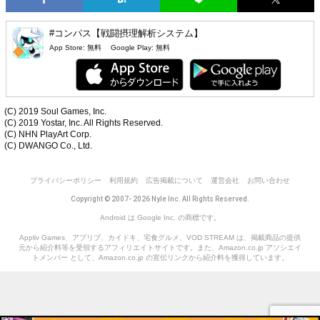
#コンパス【戦闘摂理解析システム】
App Store:
無料
Google Play:
無料
(C) 2019 Soul Games, Inc.
(C) 2019 Yostar, Inc. All Rights Reserved.
(C) NHN PlayArt Corp.
(C) DWANGO Co., Ltd.
プライバシーポリシー
利用規約
広告掲載について
運営会社
お問い合わせ
Copyright © 2007- 2026 Nyle Inc. All Rights Reserved.
Android は Google Inc. の商標です。
Appliv Games、アプリブ、カイドキ、宅食グルメ、VOD STREAM は、掲載商品の提供
元から紹介料等を受領するアフィリエイトサイトです。また、Amazon.co.jp アソシエイ
トメンバー として、Amazon.co.jp の宣伝リンクから紹介料を獲得しています。