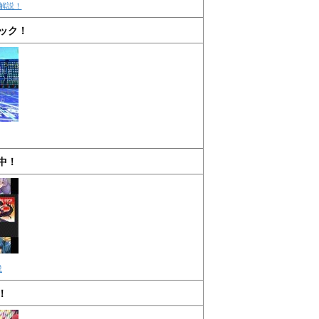
解説！
ック！
中！
説
！