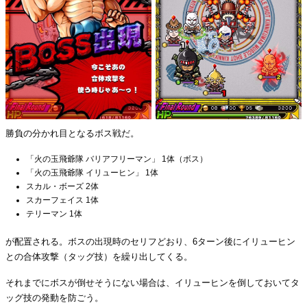
勝負の分かれ目となるボス戦だ。
「火の玉飛爺隊 バリアフリーマン」 1体（ボス）
「火の玉飛爺隊 イリューヒン」 1体
スカル・ボーズ 2体
スカーフェイス 1体
テリーマン 1体
が配置される。ボスの出現時のセリフどおり、6ターン後にイリューヒン
との合体攻撃（タッグ技）を繰り出してくる。
それまでにボスが倒せそうにない場合は、イリューヒンを倒しておいてタ
ッグ技の発動を防ごう。