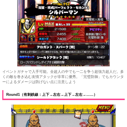
イベントガチャで入手可能。全超人の中でも一二を争う超強力超人だ。多
くの敵を巻き込む友情アタックが非常に優秀。「完璧防御」でもカウンタ
ーによるダメージは防げない点に注意しよう
Round1（有刺鉄線：上下→左右→上下→左右→……）