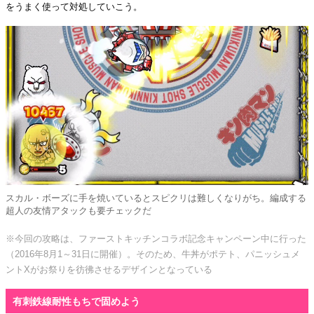
をうまく使って対処していこう。
スカル・ボーズに手を焼いているとスピクリは難しくなりがち。編成する
超人の友情アタックも要チェックだ
※今回の攻略は、ファーストキッチンコラボ記念キャンペーン中に行った
（2016年8月1～31日に開催）。そのため、牛丼がポテト、パニッシュメ
ントXがお祭りを彷彿させるデザインとなっている
有刺鉄線耐性もちで固めよう