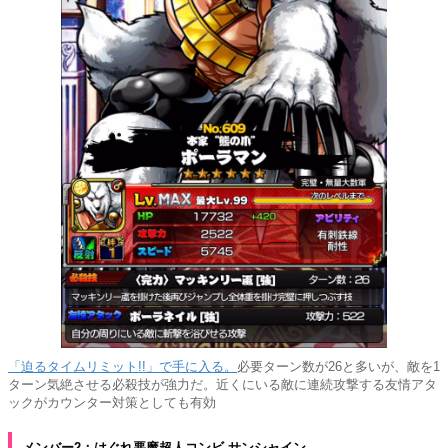
「迫るタイムリミット!!」で手に入る。
必要ターン数が26と多いが、敵を1
ターン気絶させる必殺技が強力だ。近くにいる敵に連続攻撃する友情アタ
ックがカウンター対策としても有効
メンバー2：はぐれ悪魔超人コンビ サンシャイン