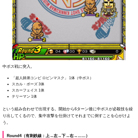
中ボス戦に突入。
「超人師弟コンビ ロビンマスク」 1体（中ボス）
スカル・ボーズ 3体
スカーフェイス 1体
テリーマン 1体
という組み合わせで出現する。開始から6ターン後に中ボスが必殺技を繰
り出してくるので、集中攻撃を仕掛けてそれまでに倒すことを心がけよ
う。
Round4（有刺鉄線：上→左→下→右→……）