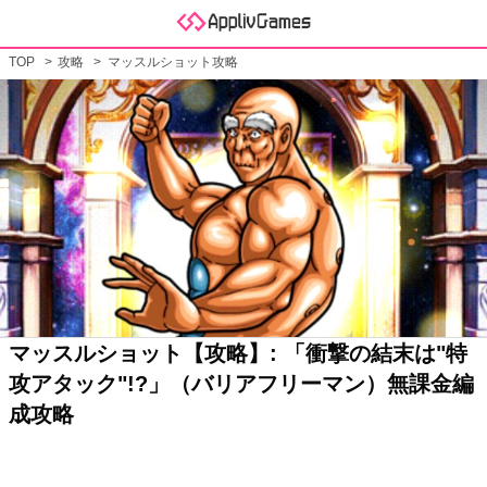
TOP
攻略
マッスルショット攻略
マッスルショット【攻略】: 「衝撃の結末は"特
攻アタック"!?」（バリアフリーマン）無課金編
成攻略