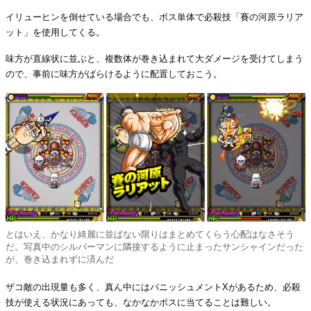
イリューヒンを倒せている場合でも、ボス単体で必殺技「賽の河原ラリア
ット」を使用してくる。
味方が直線状に並ぶと、複数体が巻き込まれて大ダメージを受けてしまう
ので、事前に味方がばらけるように配置しておこう。
とはいえ、かなり綺麗に並ばない限りはまとめてくらう心配はなさそう
だ。写真中のシルバーマンに隣接するように止まったサンシャインだった
が、巻き込まれずに済んだ
ザコ敵の出現量も多く、真ん中にはパニッシュメントXがあるため、必殺
技が使える状況にあっても、なかなかボスに当てることは難しい。