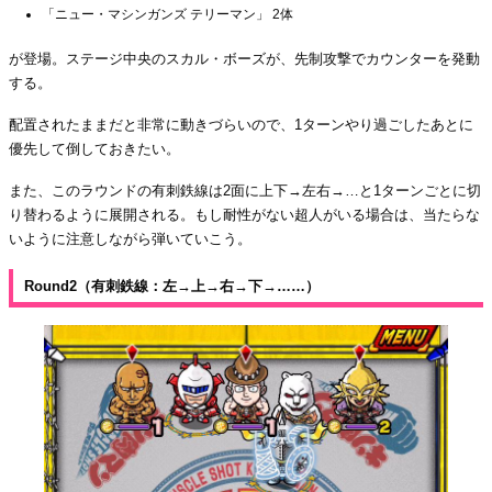
「ニュー・マシンガンズ テリーマン」 2体
が登場。ステージ中央のスカル・ボーズが、先制攻撃でカウンターを発動
する。
配置されたままだと非常に動きづらいので、1ターンやり過ごしたあとに
優先して倒しておきたい。
また、このラウンドの有刺鉄線は2面に上下→左右→…と1ターンごとに切
り替わるように展開される。もし耐性がない超人がいる場合は、当たらな
いように注意しながら弾いていこう。
Round2（有刺鉄線：左→上→右→下→……）