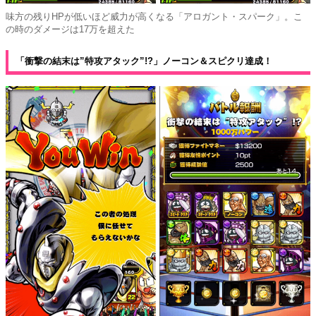
味方の残りHPが低いほど威力が高くなる「アロガント・スパーク」。こ
の時のダメージは17万を超えた
「衝撃の結末は”特攻アタック”!?」ノーコン＆スピクリ達成！