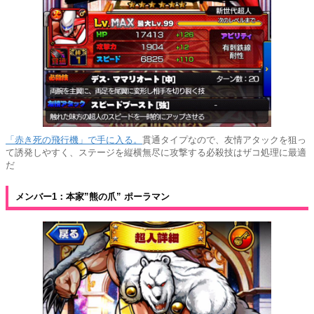
「赤き死の飛行機」で手に入る。
貫通タイプなので、友情アタックを狙っ
て誘発しやすく、ステージを縦横無尽に攻撃する必殺技はザコ処理に最適
だ
メンバー1：本家”熊の爪” ポーラマン