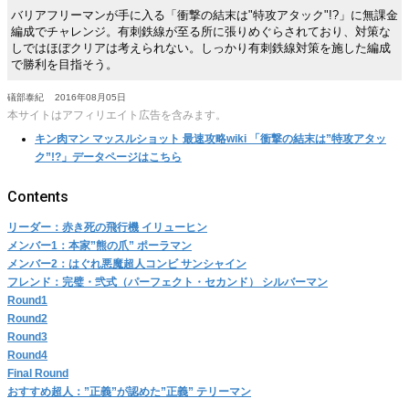
バリアフリーマンが手に入る「衝撃の結末は"特攻アタック"!?」に無課金
編成でチャレンジ。有刺鉄線が至る所に張りめぐらされており、対策な
しではほぼクリアは考えられない。しっかり有刺鉄線対策を施した編成
で勝利を目指そう。
礒部泰紀
2016年08月05日
本サイトはアフィリエイト広告を含みます。
キン肉マン マッスルショット 最速攻略wiki 「衝撃の結末は”特攻アタッ
ク”!?」データページはこちら
リーダー：赤き死の飛行機 イリューヒン
メンバー1：本家”熊の爪” ポーラマン
メンバー2：はぐれ悪魔超人コンビ サンシャイン
フレンド：完璧・弐式（パーフェクト・セカンド） シルバーマン
Round1
Round2
Round3
Round4
Final Round
おすすめ超人：”正義”が認めた”正義” テリーマン