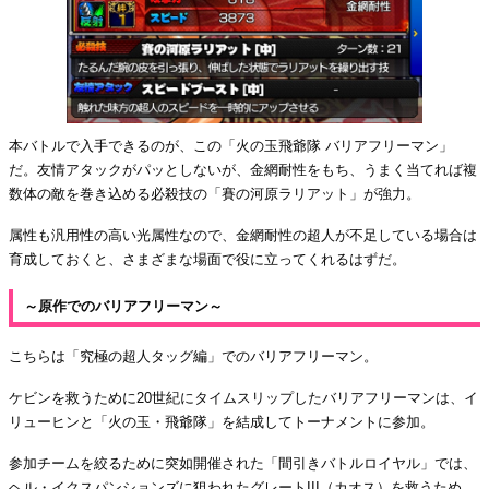
本バトルで入手できるのが、この「火の玉飛爺隊 バリアフリーマン」
だ。友情アタックがパッとしないが、金網耐性をもち、うまく当てれば複
数体の敵を巻き込める必殺技の「賽の河原ラリアット」が強力。
属性も汎用性の高い光属性なので、金網耐性の超人が不足している場合は
育成しておくと、さまざまな場面で役に立ってくれるはずだ。
～原作でのバリアフリーマン～
こちらは「究極の超人タッグ編」でのバリアフリーマン。
ケビンを救うために20世紀にタイムスリップしたバリアフリーマンは、イ
リューヒンと「火の玉・飛爺隊」を結成してトーナメントに参加。
参加チームを絞るために突如開催された「間引きバトルロイヤル」では、
ヘル・イクスパンションズに狙われたグレートIII（カオス）を救うため、