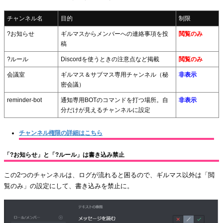
チャンネル名
目的
制限
?お知らせ
ギルマスからメンバーへの連絡事項を投
閲覧のみ
稿
?ルール
Discordを使うときの注意点など掲載
閲覧のみ
会議室
ギルマス＆サブマス専用チャンネル（秘
非表示
密会議）
reminder-bot
通知専用BOTのコマンドを打つ場所。自
非表示
分だけが見えるチャンネルに設定
チャンネル権限の詳細はこちら
「?お知らせ」と「?ルール」は書き込み禁止
この2つのチャンネルは、ログが流れると困るので、ギルマス以外は「閲
覧のみ」の設定にして、書き込みを禁止に。