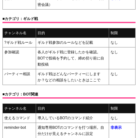
密会議）
■カテゴリ：ギルド戦
チャンネル名
目的
制限
?ギルド戦ルール
ギルド戦参加のルールなどを記載
なし
参加確認
各人がギルド戦に登録したかを確認。
なし
BOTで投稿を予約して、締め切り前に自
動投稿
パーティー相談
ギルド戦はどんなパーティーにします
なし
か？などの相談をしたいときはここで
■カテゴリ：BOT関連
チャンネル名
目的
制限
使えるコマンド
導入しているBOTのコマンド紹介
なし
reminder-bot
通知専用BOTのコマンドを打つ場所。自
非表示
分だけが見えるチャンネルに設定