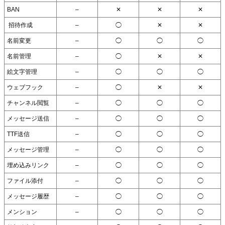
BAN
–
✕
✕
✕
招待作成
–
◯
✕
✕
名前変更
–
◯
◯
◯
名前管理
–
◯
✕
✕
絵文字管理
–
◯
◯
◯
ウェブフック
–
◯
✕
✕
チャンネル閲覧
–
◯
◯
◯
メッセージ送信
–
◯
◯
◯
TTF送信
–
◯
◯
◯
メッセージ管理
–
◯
◯
◯
埋め込みリンク
–
◯
◯
◯
ファイル添付
–
◯
◯
◯
メッセージ履歴
–
◯
◯
◯
メンション
–
◯
◯
◯