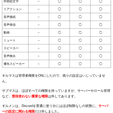
外部絵文字
–
◯
◯
◯
リアクション
–
◯
◯
◯
音声接続
–
◯
◯
◯
音声発信
–
◯
◯
◯
動画
–
◯
◯
◯
ミュート
–
◯
◯
◯
スピーカー
–
◯
◯
◯
音声検出
–
◯
◯
◯
優先スピーカー
–
◯
◯
◯
ギルマスは管理者権限をONにしたので、残りの設定はいじっていませ
ん。
サブマスは、ほぼすべての権限を持っていますが、サーバーやロール管理
など、
普段使わない重要な権限
は外してあります。
ギルメンは、Discordを普通に使う分にはほぼ制限なしの状態に。
サーバ
ーの設定に関わる権限
だけ外しました。