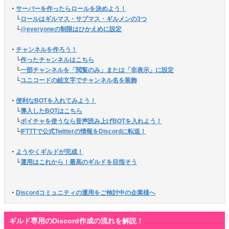
・
サーバーを作ったらロールを決めよう！
　└
ロールはギルマス・サブマス・ギルメンの3つ
　└
@everyoneの制限はひかえめに設定
・
チャンネルを作ろう！
　└
作ったチャンネルはこちら
　└
一部チャンネルを「閲覧のみ」または「非表示」に設定
　└
ユニコードの絵文字でチャンネル名を装飾
・
便利なBOTを入れてみよう！
　└
導入したBOTはこちら
　└
ボイチャを使うなら音声読み上げBOTを入れよう！
　└
IFTTTで公式Twitterの情報をDiscordに転送！
・
ようやくギルドが完成！
　└
運用はこれから！最高のギルドを目指そう
・
Discordコミュニティの運用をご検討中の企業様へ
ギルド専用のDiscord作成の流れを解説！