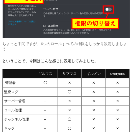
ちょっと手間ですが、4つのロールすべての権限をしっかり設定しましょ
う
ということで、今回はこんな感じに設定してみました。
ギルマス
サブマス
ギルメン
everyone
管理者
◯
✕
✕
✕
監査ログ
–
◯
✕
✕
サーバー管理
–
✕
✕
✕
ロール管理
–
✕
✕
✕
チャンネル管理
–
◯
✕
✕
キック
–
◯
✕
✕