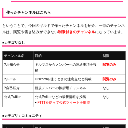
作ったチャンネルはこちら
ということで、今回のギルドで作ったチャンネルを紹介。一部のチャンネ
ルは、閲覧や書き込みができない
制限付きのチャンネル
になっています。
■カテゴリなし
チャンネル名
目的
制限
?お知らせ
ギルマスからメンバーへの連絡事項を投
閲覧のみ
稿
?ルール
Discordを使うときの注意点など掲載
閲覧のみ
?自己紹介
新規メンバーの挨拶用チャンネル
なし
公式Twitter
公式Twitterなどの最新情報を投稿
なし
⇨
IFTTTを使って公式ツイートを取得
■カテゴリ：コミュニティ