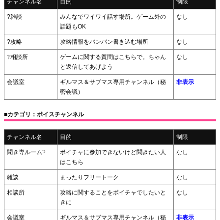
チャンネル名
目的
制限
?雑談
みんなでワイワイ話す場所。ゲーム外の
なし
話題もOK
?攻略
攻略情報をバンバン書き込む場所
なし
❔相談所
ゲームに関する質問はこちらで。ちゃん
なし
と返信してあげよう
会議室
ギルマス＆サブマス専用チャンネル（秘
非表示
密会議）
■カテゴリ：ボイスチャンネル
チャンネル名
目的
制限
聞き専ルーム?
ボイチャに参加できないけど聞きたい人
なし
はこちら
雑談
まったりフリートーク
なし
相談所
攻略に関することをボイチャでしたいと
なし
きに
会議室
ギルマス＆サブマス専用チャンネル（秘
非表示