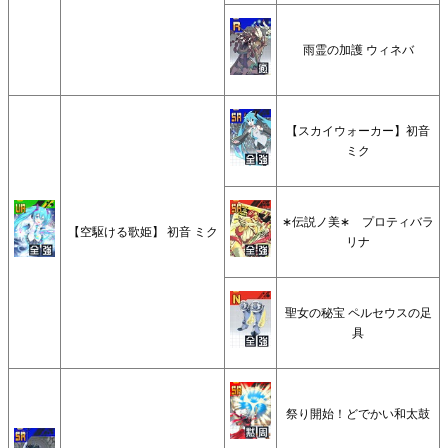
雨霊の加護 ウィネバ
【スカイウォーカー】初音
ミク
∗伝説ノ美∗ プロティバラ
【空駆ける歌姫】 初音 ミク
リナ
聖女の秘宝 ペルセウスの足
具
祭り開始！どでかい和太鼓