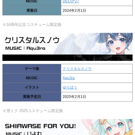
MUSIC
DECO*27
実装日
2024年2月1日
※16周年記念コスチューム限定曲
テーマ曲
クリスタルスノウ
MUSIC
Aqu3ra
イラスト
ゆりぼう
実装予定日
2025年2月1日
※雪ミク 2025コスチューム限定曲