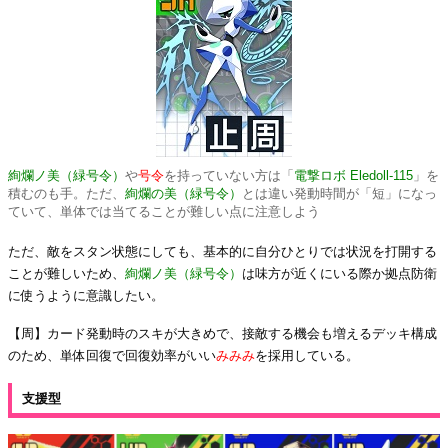
絢爛ノ美（緑号令）
や
号令
を持っていない方は「
電撃ロボ Eledoll-115
」を
積むのも手。ただ、
絢爛の美（緑号令）
とは違い発動時間が「短」になっ
ていて、単体では当てることが難しい点に注意しよう
ただ、敵をスタン状態にしても、基本的に自分ひとりでは状況を打開する
ことが難しいため、
絢爛ノ美（緑号令）
は味方が近くにいる際か拠点防衛
に使うように意識したい。
【周】カード発動時のスキが大きめで、接敵する機会も増えるデッキ構成
のため、単体回復で回復効率がいい
みみみ
を採用している。
支援型