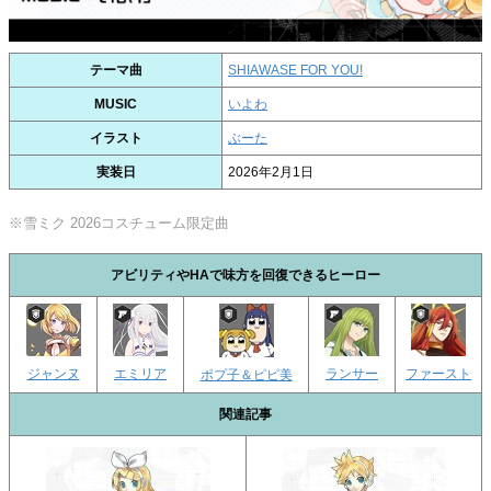
テーマ曲
SHIAWASE FOR YOU!
MUSIC
いよわ
イラスト
ぶーた
実装日
2026年2月1日
※雪ミク 2026コスチューム限定曲
アビリティやHAで味方を回復できるヒーロー
ジャンヌ
エミリア
ランサー
ファースト
ポプ子＆ピピ美
関連記事