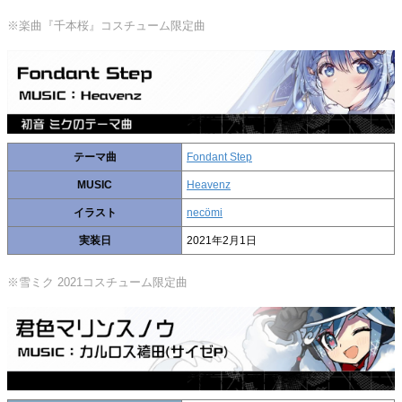
※楽曲『千本桜』コスチューム限定曲
テーマ曲
Fondant Step
MUSIC
Heavenz
イラスト
necömi
実装日
2021年2月1日
※雪ミク 2021コスチューム限定曲