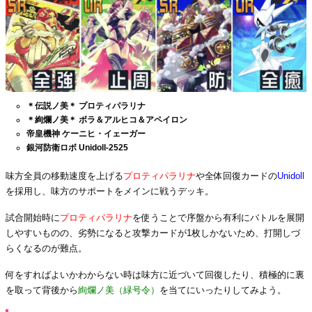
＊伝説ノ美＊ プロティパラリナ
＊絢爛ノ美＊ ボラ＆アルヒコ＆アペイロン
帝皇機神 ケーニヒ・イェーガー
銀河防衛ロボ Unidoll-2525
味方全員の移動速度を上げる
プロティパラリナ
や全体回復カードの
Unidoll
を採用し、味方のサポートをメインに戦うデッキ。
試合開始時に
プロティパラリナ
を使うことで序盤から有利にバトルを展開
しやすいものの、劣勢になると攻撃カードが1枚しかないため、打開しづ
らくなるのが難点。
何をすればよいかわからない時は味方に近づいて回復したり、積極的に裏
を取って背後から
絢爛ノ美（緑号令）
を当てにいったりしてみよう。