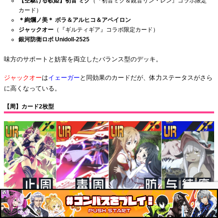
【空駆ける歌姫】
初音 ミク
（『
初音ミク＆鏡音リン・レン』コラボ限定
カード）
＊絢爛ノ美＊ ボラ＆アルヒコ＆アペイロン
ジャックオー
（『ギルティギア
』コラボ限定カード）
銀河防衛ロボ Unidoll-2525
味方のサポートと妨害を両立したバランス型のデッキ。
ジャックオー
は
イェーガー
と同効果のカードだが、体力ステータスがさら
に高くなっている。
【周】カード2枚型
＊絢爛ノ美＊ ボラ＆アルヒコ＆アペイロン
【アイウォントアウト】ジャック・オー
（『ギルティギア
』コラボ限定