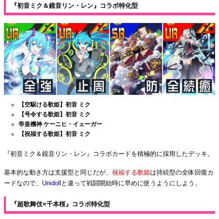
『初音ミク＆鏡音リン・レン』コラボ特化型
【空駆ける歌姫】初音
ミク
【号令する歌姫】初音 ミク
帝皇機神 ケーニヒ・イェーガー
【祝福する歌姫】初音 ミク
『初音ミク＆鏡音リン・レン』コラボカードを積極的に採用したデッキ。
基本的な動き方は支援型と同じだが、
祝福する歌姫
は持続型の全体回復カ
ードなので、
Unidoll
と違って戦闘開始時に早めに使うようにしよう。
『超歌舞伎×千本桜』コラボ特化型