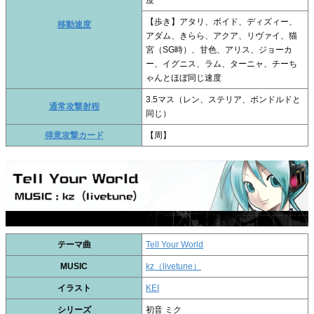
【歩き】アタリ、ボイド、ディズィー、
移動速度
アダム、きらら、アクア、リヴァイ、猫
宮（SG時）、甘色、アリス、ジョーカ
ー、イグニス、ラム、ターニャ、チーち
ゃんとほぼ同じ速度
3.5マス（レン、ステリア、ボンドルドと
通常攻撃射程
同じ）
得意攻撃カード
【周】
テーマ曲
Tell Your World
MUSIC
kz（livetune）
イラスト
KEI
シリーズ
初音 ミク