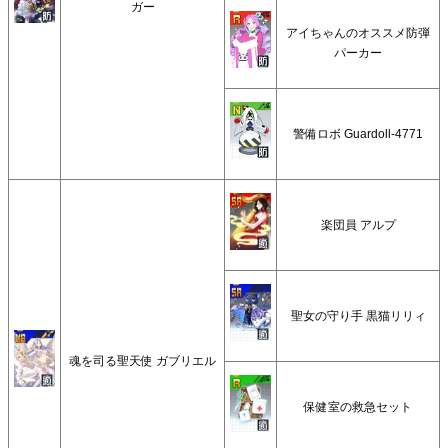
ガー
アイちゃんのオススメ防弾
パーカー
警備ロボ Guardoll-4771
楽団員 アルプ
聖女の守り手 黒猫リリィ
魂を司る聖天使 ガブリエル
保健室の救急セット