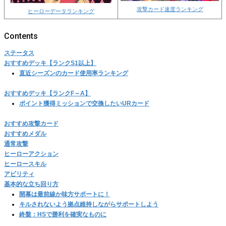
攻撃カード速度ランキング
ヒーローデータランキング
ステータス
おすすめデッキ【ランクS1以上】
直近シーズンのカード使用率ランキング
おすすめデッキ【ランクF～A】
ポイント獲得ミッションで交換したいURカード
おすすめ攻撃カード
おすすめメダル
通常攻撃
ヒーローアクション
ヒーロースキル
アビリティ
基本的な立ち回り方
開幕は最前線か味方サポートに！
キルされないよう拠点維持しながらサポートしよう
終盤：HSで勝利を確実なものに