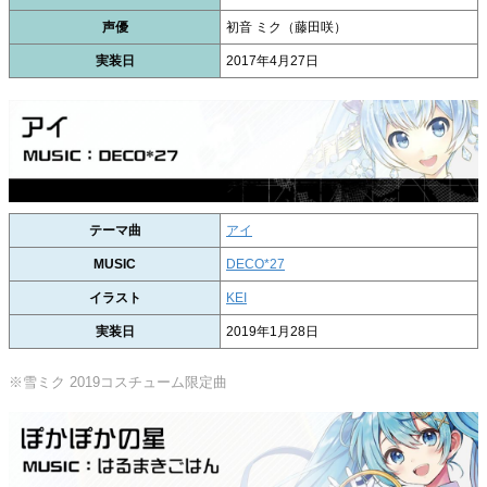
声優
初音 ミク（藤田咲）
実装日
2017年4月27日
テーマ曲
アイ
MUSIC
DECO*27
イラスト
KEI
実装日
2019年1月28日
※雪ミク 2019コスチューム限定曲