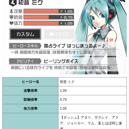
ヒーロー名
初音 ミク
攻撃倍率
1.05
防御倍率
0.75
体力倍率
1.05
【ダッシュ】アタリ、ザクレイ、アク
ア、ジョーカー、ラム、某とほぼ同じ速
度