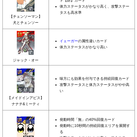
ト【防】カード
体力ステータスがかなり高く、攻撃ステー
タスも高水準
【チェンソーマン】
犬とチェンソー
イェーガー
の属性違いカード
体力ステータスがかなり高い
ジャック・オー
味方にも効果を付与できる持続回復カード
攻撃ステータスと体力ステータスがやや高
い
【メイドインアビス】
ナナチ&ミーティ
発動時間「無」の40%回復カード
発動時に10秒間の持続回復エリアを展開す
る