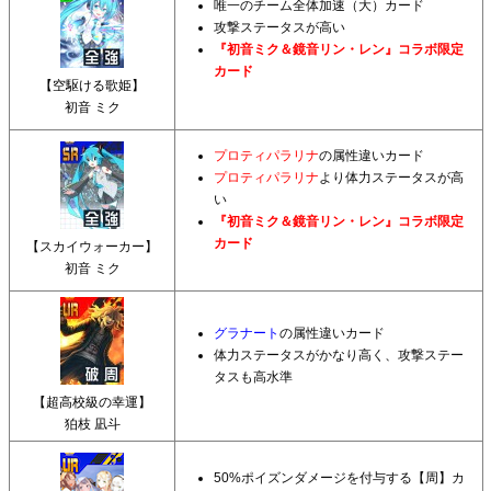
唯一のチーム全体加速（大）カード
攻撃ステータスが高い
『初音ミク＆鏡音リン・レン』コラボ限定
カード
【空駆ける歌姫】
初音 ミク
プロティパラリナ
の属性違いカード
プロティパラリナ
より体力ステータスが高
い
『初音ミク＆鏡音リン・レン』コラボ限定
カード
【スカイウォーカー】
初音 ミク
グラナート
の属性違いカード
体力ステータスがかなり高く、攻撃ステー
タスも高水準
【超高校級の幸運】
狛枝 凪斗
50%ポイズンダメージを付与する【周】カ