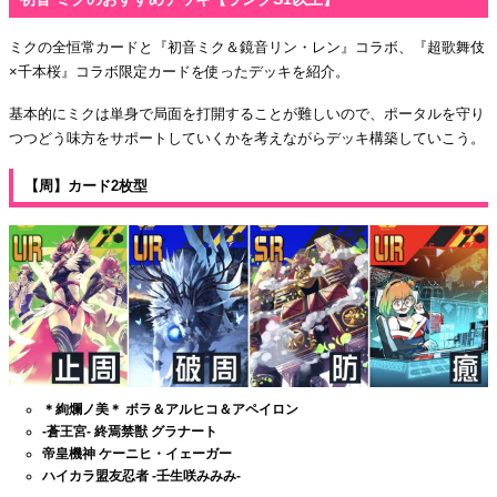
ミクの全恒常カードと『初音ミク＆鏡音リン・レン』コラボ、『超歌舞伎
×千本桜』コラボ限定カードを使ったデッキを紹介。
基本的にミクは単身で局面を打開することが難しいので、ポータルを守り
つつどう味方をサポートしていくかを考えながらデッキ構築していこう。
【周】カード2枚型
＊絢爛ノ美＊ ボラ＆アルヒコ＆アペイロン
-蒼王宮- 終焉禁獣 グラナート
帝皇機神 ケーニヒ・イェーガー
ハイカラ盟友忍者 -壬生咲みみみ-