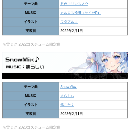
テーマ曲
君色マリンスノウ
MUSIC
カルロス袴田（サイゼP）
イラスト
ワダアルコ
実装日
2022年2月1日
※雪ミク 2022コスチューム限定曲
テーマ曲
SnowMix♪
MUSIC
まらしぃ
イラスト
餡こたく
実装日
2023年2月1日
※雪ミク 2023コスチューム限定曲