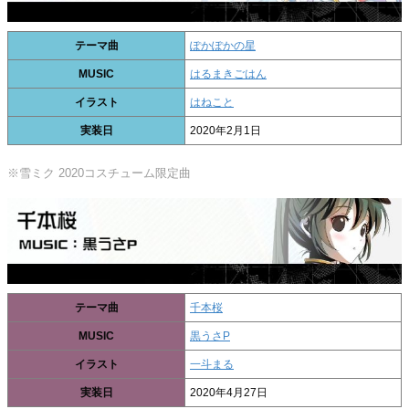
テーマ曲
ぽかぽかの星
MUSIC
はるまきごはん
イラスト
はねこと
実装日
2020年2月1日
※雪ミク 2020コスチューム限定曲
テーマ曲
千本桜
MUSIC
黒うさP
イラスト
一斗まる
実装日
2020年4月27日