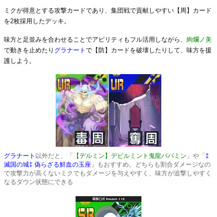
ミクが得意とする攻撃カードであり、集団戦で貢献しやすい【周】カード
を2枚採用したデッキ。
味方と足並みを合わせることでアビリティもフル活用しながら、
絢爛ノ美
で動きを止めたり
グラナート
で【防】カードを破壊したりして、味方を援
護しよう。
グラナート
以外だと、「
【デルミン】デビルミント鬼龍パパミン
」や「
‡
滅国の城‡ 偽らざる鮮血の玉座
」もおすすめ。どちらも割合ダメージなの
で攻撃力が高くないミクでもダメージを与えやすく、味方が追撃しやすく
なるダウン状態にできる