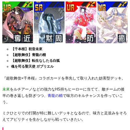
【千本桜】初音未來
【超歌舞伎】青龍の精
【超歌舞伎】転生なしたる白狐
魂を司る聖天使 ガブリエル
『超歌舞伎×千本桜』コラボカードを率先して取り入れた妨害型デッキ。
未來
をルチアーノなどの強力なHS持ちヒーローに当てて、敵チームの後
半の巻き返しを防ぎつつ、
青龍の精
で味方のキルチャンスを作っていこ
う。
ミクひとりでの打開が特に難しいデッキとなるので、味方と足並みをそろ
えてアビリティを生かしながら戦っていきたい。