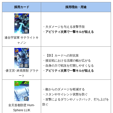
採用カード
採用理由・用途
・大ダメージを与える攻撃手段
・
アビリティ次第で一撃キルが狙える
連合宇宙軍 サテライトキ
ャノン
・
【防】カードへの対抗策
・接近戦における活躍の幅が広がる
・自身の力で戦況を打開しやすくなる
-蒼王宮- 終焉禁獣 グラナ
・
アビリティ次第で一撃キルが狙える
ート
・敵からのダメージを軽減する
・スタンやサイレント状態を防ぐ
・攻撃によるダウンやノックバック、打ち上げを
防ぐ
全天首都防壁 Hum-
Sphere LLIK