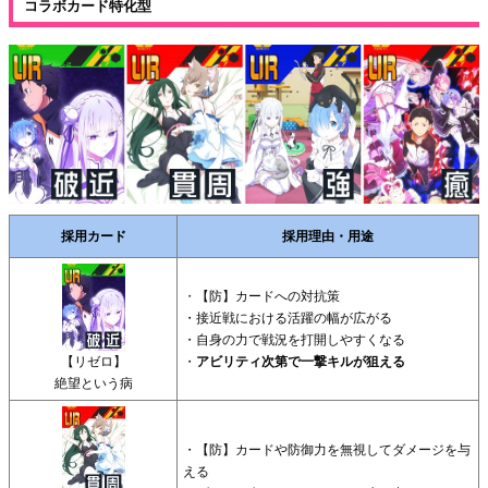
コラボカード特化型
採用カード
採用理由・用途
・
【防】カードへの対抗策
・接近戦における活躍の幅が広がる
・自身の力で戦況を打開しやすくなる
【リゼロ】
・
アビリティ次第で一撃キルが狙える
絶望という病
・【防】カードや防御力を無視してダメージを与
える