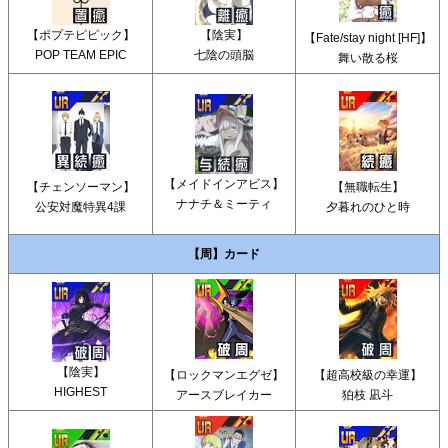
【ポプテピピック】
【陰実】
【Fate/stay night [HF]】
POP TEAM EPIC
七陰の頭脳
舞い散る桜
【メイドインアビス】
【チェンソーマン】
【無職転生】
ナナチ＆ミーティ
公安対魔特異4課
夕暮れのひと時
【周】カード
【陰実】
【ロックマンエグゼ】
【超高校級の幸運】
HIGHEST
アースブレイカー
狛枝 凪斗