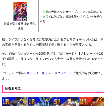
・
全天
の天敵となるガードブレイクを無効化する
・
全天
では防げない貫通攻撃やポイズンを無効化
する
¦¦¦狐ヶ咲¦¦¦ 祓三姉妹 夢色¦
桃色
残りライフが少なくなるほど攻撃力が上がるアビリティをもつレムは、そ
の真価を発揮するために瀕死状態で長く戦えることが重要となる。
そこで敵からのダメージを100%防げる【防】カードと【返】カードを1枚
ずつ採用し、残り少ないライフからでも安全に攻撃を仕掛けられるデッキ
だ。
アビリティ対象の
サテライトキャノン
や
グラナート
で超火力をお見舞いし
よう。
回復あり型