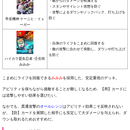
・敵からのダメージを軽減する
・スタンやサイレント状態を防ぐ
・攻撃によるダウンやノックバック、打ち上げを
防ぐ
帝皇機神 ケーニヒ・イェ
ーガー
・自身のライフをこまめに回復する
・敵の攻撃に合わせて発動し、ダウンや打ち上げ
を防ぐ
ハイカラ盟友忍者 -壬生咲
みみみ-
こまめにライフを回復できる
みみみ
を採用した、安定重視のデッキ。
アビリティを保ちながら接敵することが難しくなるため、【周】カードに
は追撃しやすい効果を選びたい。
なかでも、貫通攻撃の
オールレンジ
はアビリティ効果こそ反映されない
が、【防】カードを展開した相手にも安定して大ダメージを与えられ、ダ
ウンも取れるためおすすめだ。