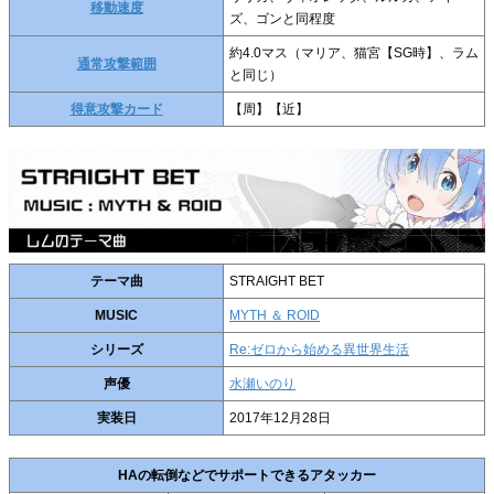
移動速度
ズ、ゴンと同程度
約4.0マス（マリア、猫宮【SG時】、ラム
通常攻撃範囲
と同じ）
得意攻撃カード
【周】【近】
テーマ曲
STRAIGHT BET
MUSIC
MYTH ＆ ROID
シリーズ
Re:ゼロから始める異世界生活
声優
水瀬いのり
実装日
2017年12月28日
HAの転倒などでサポートできるアタッカー