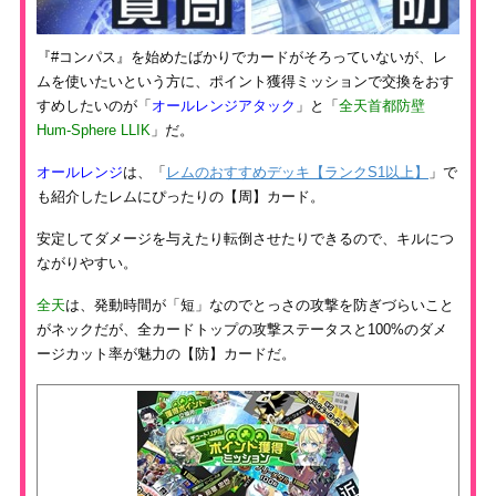
『#コンパス』を始めたばかりでカードがそろっていないが、レ
ムを使いたいという方に、ポイント獲得ミッションで交換をおす
すめしたいのが「
オールレンジアタック
」と「
全天首都防壁
Hum-Sphere LLIK
」だ。
オールレンジ
は、「
レムのおすすめデッキ【ランクS1以上】
」で
も紹介したレムにぴったりの【周】カード。
安定してダメージを与えたり転倒させたりできるので、キルにつ
ながりやすい。
全天
は、発動時間が「短」なのでとっさの攻撃を防ぎづらいこと
がネックだが、全カードトップの攻撃ステータスと100%のダメ
ージカット率が魅力の【防】カードだ。