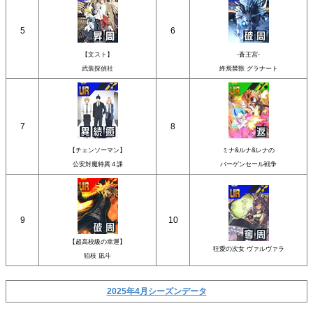
5
6
【文スト】
-蒼王宮-
武装探偵社
終焉禁獣 グラナート
7
8
【チェンソーマン】
ミナ&ルナ&レナの
公安対魔特異４課
バーゲンセール戦争
9
10
【超高校級の幸運】
狂愛の次女 ヴァルヴァラ
狛枝 凪斗
2025年4月シーズンデータ