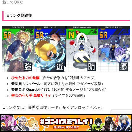
載してOKだ
Eランク到達後
ひめたる力の覚醒
（自分の攻撃力を12秒間 大アップ）
楽団員 サンバール
（前方に強力な水属性 中ダメージ攻撃）
警備ロボ Guardoll-4771
（10秒間 被ダメージを40％減らす）
聖女の守り手 黒猫リリィ
（ライフを60％回復）
Eランクでは、優秀な回復カードが多くアンロックされる。
リリィ
や「
楽団員 アルプ
」を手に入れたら、即刻
ウィネバ
と入れ替えよ
う。