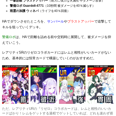
一撃必殺 ブラストアッパー
（前方に強力な火属性 中ダメージ攻撃）
警備ロボ Guardoll-4771
（10秒間 被ダメージを40％減らす）
雨霊の加護 ウィネバ
（ライフを40％回復）
HAでダウンさせたところを、
サンバール
や
ブラストアッパー
で追撃して
キルを狙っていくデッキ。
警備ロボ
は、HAで距離を詰める前や交戦時に展開して、被ダメージを抑
えていこう。
レアリティSRのリゼロコラボカードにはレムと相性がいいカードがない
ため、基本的には恒常カードで構築していくのがおすすめだ。
ただ、レアリティURの『リゼロ』コラボカードは、レムと相性のいいカ
ードばかり！レムをゲットする過程でゲットしていれば、どれも迷わず搭