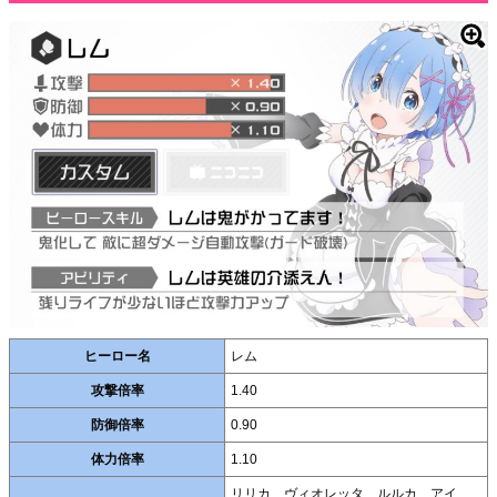
ヒーロー名
レム
攻撃倍率
1.40
防御倍率
0.90
体力倍率
1.10
リリカ、ヴィオレッタ、ルルカ、アイ