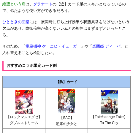
絶望という病
は、
グラナート
の【近】カード版のスキルとなっているの
で、似たような使い方ができるだろう。
ひとときの団欒
には、展開時に打ち上げ効果や状態異常を防げないという
欠点があり、防御倍率が高くないレムとの相性はまずまずといったとこ
ろ。
そのため、「
帝皇機神 ケーニヒ・イェーガー
」や「
楽団姫 ディーバ
」と
入れ替えることも検討したい。
おすすめコラボ限定カード例
【防】カード
【ロックマンエグゼ】
【Fate/strange Fake】
【SAO】
ダブルストリーム
To The City
朝露の少女と