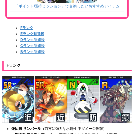
「ポイント獲得ミッション」で交換したいおすすめアイテム
Fランク
Eランク到達後
Dランク到達後
Cランク到達後
Bランク到達後
Fランク
楽団員 サンバール
（前方に強力な水属性 中ダメージ攻撃）