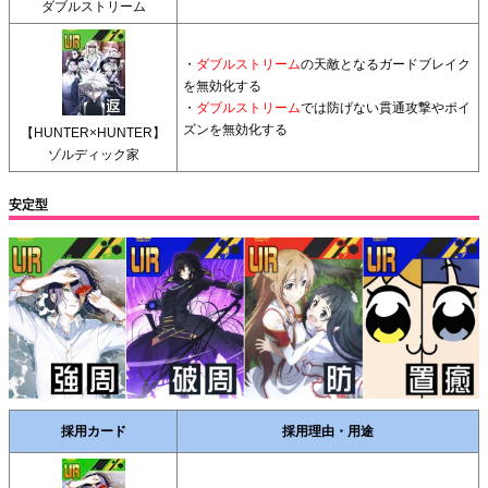
ダブルストリーム
・
ダブルストリーム
の天敵となるガードブレイク
を無効化する
・
ダブルストリーム
では防げない貫通攻撃やポイ
ズンを無効化する
【HUNTER×HUNTER】
ゾルディック家
安定型
採用カード
採用理由・用途