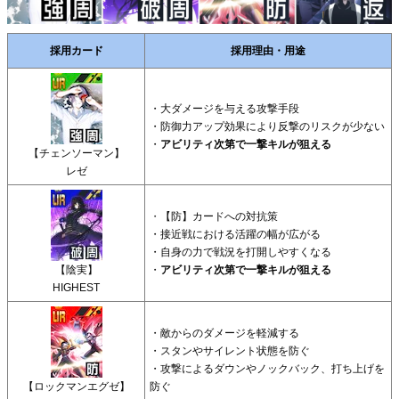
採用カード
採用理由・用途
・大ダメージを与える攻撃手段
・防御力アップ効果により反撃のリスクが少ない
・
アビリティ次第で一撃キルが狙える
【チェンソーマン】
レゼ
・
【防】カードへの対抗策
・接近戦における活躍の幅が広がる
・自身の力で戦況を打開しやすくなる
【陰実】
・
アビリティ次第で一撃キルが狙える
HIGHEST
・敵からのダメージを軽減する
・スタンやサイレント状態を防ぐ
・攻撃によるダウンやノックバック、打ち上げを
【ロックマンエグゼ】
防ぐ