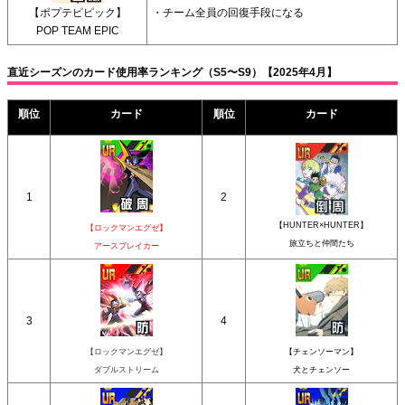
【ポプテピピック】
・チーム全員の回復手段になる
POP TEAM EPIC
直近シーズンのカード使用率ランキング（S5〜S9）【2025年4月】
順位
カード
順位
カード
1
2
【HUNTER×HUNTER】
【ロックマンエグゼ】
旅立ちと仲間たち
アースブレイカー
3
4
【ロックマンエグゼ】
【チェンソーマン】
ダブルストリーム
犬とチェンソー