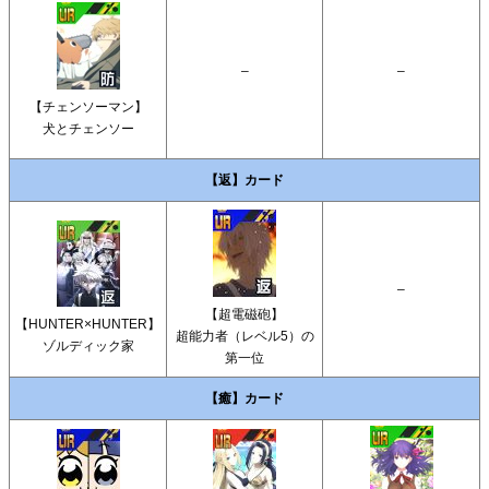
–
–
【チェンソーマン】
犬とチェンソー
【返】カード
–
【超電磁砲】
【HUNTER×HUNTER】
超能力者（レベル5）の
ゾルディック家
第一位
【癒】カード