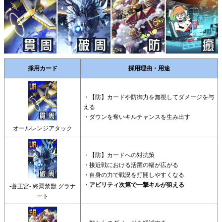
採用カード
採用理由・用途
・【防】カードや防御力を無視してダメージを与
える
・ダウンを奪いキルチャンスを生み出す
オールレンジアタック
・
【防】カードへの対抗策
・接近戦における活躍の幅が広がる
・自身の力で戦況を打開しやすくなる
・
アビリティ次第で一撃キルが狙える
-蒼王宮- 終焉禁獣 グラナ
ート