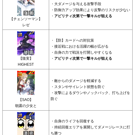
・大ダメージを与える攻撃手段
・防御力アップ効果により反撃のリスクが少ない
・
アビリティ次第で一撃キルが狙える
【チェンソーマン】
レゼ
・
【防】カードへの対抗策
・接近戦における活躍の幅が広がる
・自身の力で戦況を打開しやすくなる
【陰実】
・
アビリティ次第で一撃キルが狙える
HIGHEST
・敵からのダメージを軽減する
・スタンやサイレント状態を防ぐ
・攻撃によるダウンやノックバック、打ち上げを
防ぐ
【SAO】
朝露の少女と
・自身のライフを回復する
・持続回復エリアを展開してダメージレースに打
ち勝つ