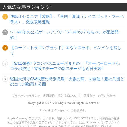
人気の記事ランキング
逆転オセロニア【攻略】: 「最凶！夏漢（ナイスゴッド・マーベ
ラス）」激級攻略速報
STU48初の公式ゲームアプリ『STU48の７ならべ』が配信開
始！
【コード：ドラゴンブラッド】エヴァコラボ ペンペンを探し
て
［9/11発表］#コンパスニュースまとめ：『オーバーロード4』
コラボ決定！零夜モチーフの新ステージも近日実装!!
戦国大河でGW限定の特別戦場「大坂の陣」を開催！鷹の爪団と
のコラボ動画も公開
プライバシーポリシー
利用規約
広告掲載について
運営会社
お問い合わせ
Copyright © 2007- 2026 Nyle Inc. All Rights Reserved.
Android は Google Inc. の商標です。
Appliv Games、アプリブ、カイドキ、宅食グルメ、VOD STREAM は、掲載商品の提供
元から紹介料等を受領するアフィリエイトサイトです。また、Amazon.co.jp アソシエイ
トメンバー として、Amazon.co.jp の宣伝リンクから紹介料を獲得しています。