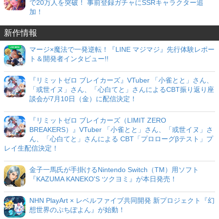
で20万人を突破！ 事前登録ガチャにSSRキャラクター追
加！
新作情報
マージ×魔法で一発逆転！『LINE マジマジ』先行体験レポー
ト＆開発者インタビュー!!
『リミットゼロ ブレイカーズ』VTuber 「小雀とと」さん、
「或世イヌ」さん、「心白てと」さんによるCBT振り返り座
談会が7月10日（金）に配信決定！
『リミットゼロ ブレイカーズ（LIMIT ZERO
BREAKERS）』VTuber 「小雀とと」さん、「或世イヌ」さ
ん、「心白てと」さんによる CBT「プロローグβテスト」プ
レイ生配信決定！
金子一馬氏が手掛けるNintendo Switch（TM）用ソフト
『KAZUMA KANEKO'S ツクヨミ』が本日発売！
NHN PlayArt × レベルファイブ共同開発 新プロジェクト『幻
想世界のぷちぽよん』が始動！