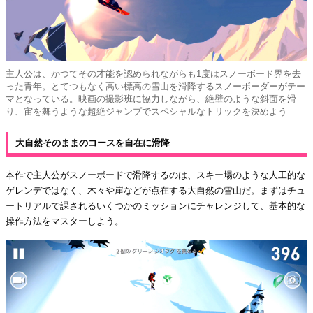
主人公は、かつてその才能を認められながらも1度はスノーボード界を去
った青年。とてつもなく高い標高の雪山を滑降するスノーボーダーがテー
マとなっている。映画の撮影班に協力しながら、絶壁のような斜面を滑
り、宙を舞うような超絶ジャンプでスペシャルなトリックを決めよう
大自然そのままのコースを自在に滑降
本作で主人公がスノーボードで滑降するのは、スキー場のような人工的な
ゲレンデではなく、木々や崖などが点在する大自然の雪山だ。まずはチュ
ートリアルで課されるいくつかのミッションにチャレンジして、基本的な
操作方法をマスターしよう。