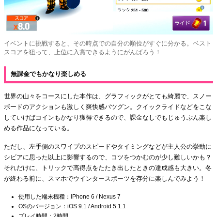
イベントに挑戦すると、その時点での自分の順位がすぐに分かる。ベスト
スコアを狙って、上位に入賞できるようにがんばろう！
無課金でもかなり楽しめる
世界の山々をコースにした本作は、グラフィックがとても綺麗で、スノー
ボードのアクションも激しく爽快感バツグン。クイックライドなどをこな
していけばコインもかなり獲得できるので、課金なしでもじゅうぶん楽し
める作品になっている。
ただし、左手側のスワイプのスピードやタイミングなどが主人公の挙動に
シビアに思った以上に影響するので、コツをつかむのが少し難しいかも？
それだけに、トリックで高得点をたたき出したときの達成感も大きい。冬
が終わる前に、スマホでウインタースポーツを存分に楽しんでみよう！
使用した端末機種：iPhone 6 / Nexus 7
OSのバージョン：iOS 9.1 / Android 5.1.1
プレイ時間：2時間