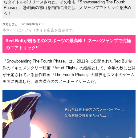
なタイトルがリリースされた。その名も『Snowboarding The Fourth
Phase』。急斜面の雪山を自由に滑走し、大ジャンプでトリックを決め
ろ！
畑野とまと
2016年02月28日
本サイトはアフィリエイト広告を含みます。
Red Bullが贈る冬のXスポーツの最高峰！ スーパジャンプで究極
のエアトリック!!
『Snowboarding The Fourth Phase』は、2011年に公開されたRed Bull制
作のドキュメンタリー映画『Art of Flight』の続編として、今年の秋に公開
が予定されている新作映画『The Fourth Phase』の世界をスマホのゲーム
画面に再現した、迫力満点のスノーボードゲームだ。