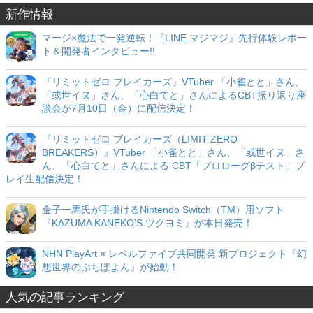
新作情報
マージ×魔法で一発逆転！『LINE マジマジ』先行体験レポー
ト＆開発者インタビュー!!
『リミットゼロ ブレイカーズ』VTuber 「小雀とと」さん、
「或世イヌ」さん、「心白てと」さんによるCBT振り返り座
談会が7月10日（金）に配信決定！
『リミットゼロ ブレイカーズ（LIMIT ZERO
BREAKERS）』VTuber 「小雀とと」さん、「或世イヌ」さ
ん、「心白てと」さんによる CBT「プロローグβテスト」プ
レイ生配信決定！
金子一馬氏が手掛けるNintendo Switch（TM）用ソフト
『KAZUMA KANEKO'S ツクヨミ』が本日発売！
NHN PlayArt × レベルファイブ共同開発 新プロジェクト『幻
想世界のぷちぽよん』が始動！
人気の記事ランキング