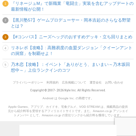
『リネージュM』で新職業「竜闘士」実装を含むアップデートの
最新情報が公開！
【黒川塾57】ゲームプロデューサー・岡本吉起のさらなる野望
とは？
【#コンパス】ニーズヘッグのおすすめデッキ・立ち回りまとめ
リネレボ【攻略】: 高難易度の血盟ダンジョン「クイーンアント
の洞窟」を制覇せよ！
乃木恋【攻略】：イベント「ありがとう、まいまい～乃木坂回
想中～」上位ランクインのコツ
プライバシーポリシー
利用規約
広告掲載について
運営会社
お問い合わせ
Copyright © 2007- 2026 Nyle Inc. All Rights Reserved.
Android は Google Inc. の商標です。
Appliv Games、アプリブ、カイドキ、宅食グルメ、VOD STREAM は、掲載商品の提供
元から紹介料等を受領するアフィリエイトサイトです。また、Amazon.co.jp アソシエイ
トメンバー として、Amazon.co.jp の宣伝リンクから紹介料を獲得しています。