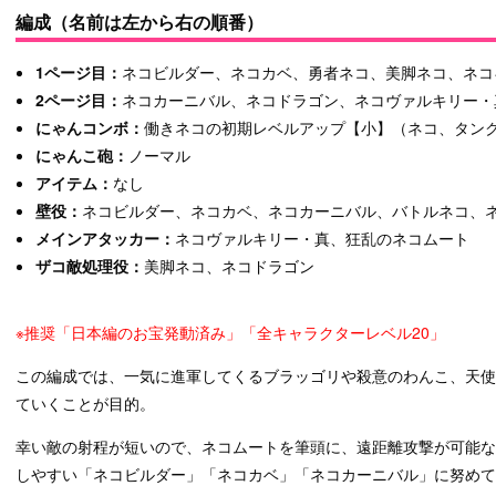
編成（名前は左から右の順番）
1ページ目：
ネコビルダー、ネコカベ、勇者ネコ、美脚ネコ、ネコ
2ページ目：
ネコカーニバル、ネコドラゴン、ネコヴァルキリー・
にゃんコンボ：
働きネコの初期レベルアップ【小】（ネコ、タン
にゃんこ砲：
ノーマル
アイテム：
なし
壁役：
ネコビルダー、ネコカベ、ネコカーニバル、バトルネコ、
メインアタッカー：
ネコヴァルキリー・真、狂乱のネコムート
ザコ敵処理役：
美脚ネコ、ネコドラゴン
※推奨「日本編のお宝発動済み」「全キャラクターレベル20」
この編成では、一気に進軍してくるブラッゴリや殺意のわんこ、天
ていくことが目的。
幸い敵の射程が短いので、ネコムートを筆頭に、遠距離攻撃が可能な
しやすい「ネコビルダー」「ネコカベ」「ネコカーニバル」に努めて