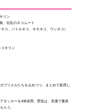
キリン
真、狂乱のネコムート
クネコ、バトルネコ、キモネコ、ウシネコ）
ネコキリン
使ガブリエルたちを止めつつ、まとめて処理し
アタッカーを4体採用。壁役は、安価で量産
もらう。