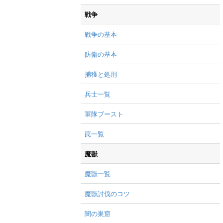
戦争
戦争の基本
防衛の基本
捕獲と処刑
兵士一覧
軍隊ブースト
罠一覧
魔獣
魔獣一覧
魔獣討伐のコツ
闇の巣窟