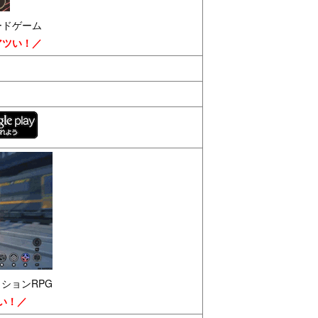
ードゲーム
アツい！／
クションRPG
い！／