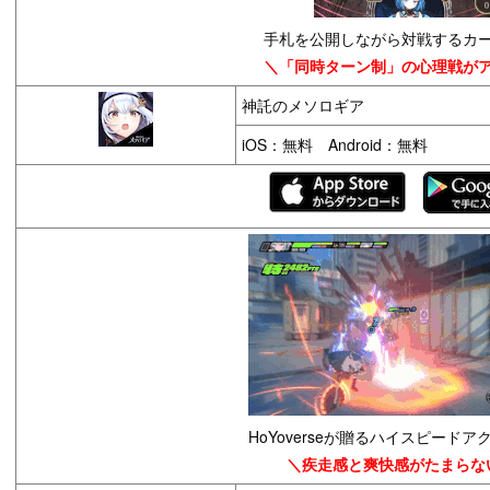
手札を公開しながら対戦するカ
＼「同時ターン制」の心理戦が
神託のメソロギア
iOS：無料 Android：無料
HoYoverseが贈るハイスピードア
＼疾走感と爽快感がたまらな