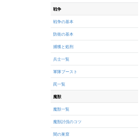
戦争
戦争の基本
防衛の基本
捕獲と処刑
兵士一覧
軍隊ブースト
罠一覧
魔獣
魔獣一覧
魔獣討伐のコツ
闇の巣窟