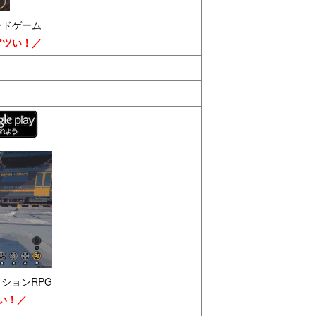
ードゲーム
アツい！／
クションRPG
い！／