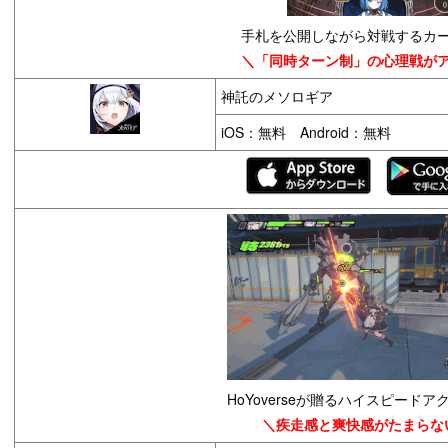
手札を公開しながら対戦するカ
＼「同時ターン制」の心理戦が
神託のメソロギア
iOS：無料 Android：無料
HoYoverseが贈るハイスピードア
＼疾走感と爽快感がたまらな