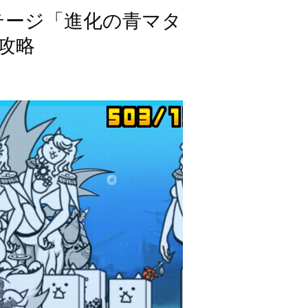
テージ「進化の青マタ
攻略