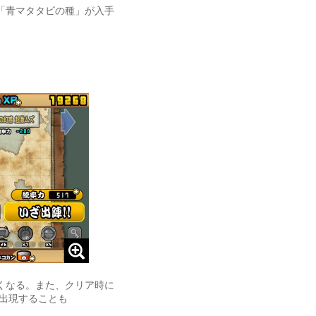
「青マタタビの種」が入手
くなる。また、クリア時に
が出現することも