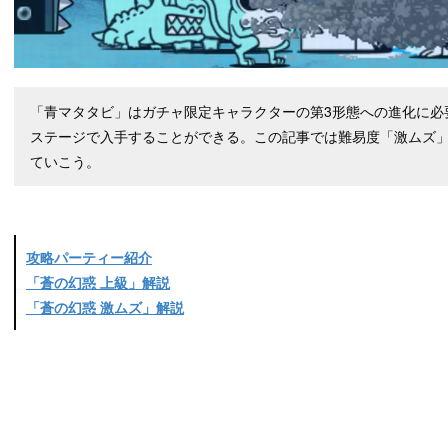
「青マタタビ」はガチャ限定キャラクターの第3形態への進化に必
ステージで入手することができる。この記事では難易度「激ムズ
ていこう。
攻略パーティー紹介
「蒼の幻惑 上級」解説
「蒼の幻惑 激ムズ」解説