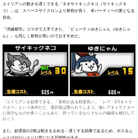
エイリアンの動きを遅くできる「ネオサイキックネコ（サイキックネ
コ）」は、スペースサイクロンより射程が長く、本パーティーの要となる
存在。
『消滅都市』コラボで入手できた、「ビューティゆきにゃん（ゆきにゃ
ん）」も同じく射程が長いのでおすすめだ。
「エイリアンを妨害できる」「射程がある程度長い」「レア・EXキャラ
クター」という条件だと、選択肢は限られてしまう。激レアキャラクター
に強力なものが多いこともあり、持っているならそちらの編成も検討して
おこう
また、妨害役の2体は動きを止める・遅くする効果であるため、ボスをふ
っとばせないとジリ貧になる可能性がある。