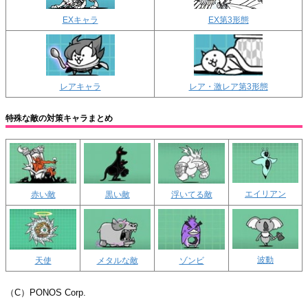
EXキャラ
EX第3形態
レアキャラ
レア・激レア第3形態
特殊な敵の対策キャラまとめ
エイリアン
赤い敵
黒い敵
浮いてる敵
波動
天使
メタルな敵
ゾンビ
（C）PONOS Corp.