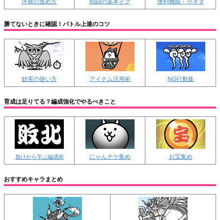
序盤の進め方
戦闘の基本テク
便利機能・小ネタ
勝てないときに確認！バトル上達のコツ
妨害の使い方
アイテム活用術
NG行動集
育成は足りてる？編成強化でやるべきこと
にゃんチケ集め
お宝集め
負けから学ぶ編成術
おすすめキャラまとめ