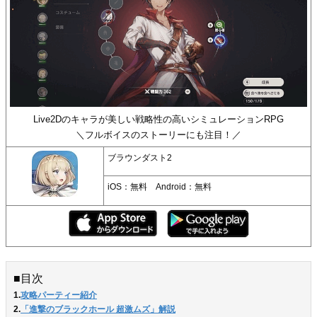
Live2Dのキャラが美しい戦略性の高いシミュレーションRPG
＼フルボイスのストーリーにも注目！／
ブラウンダスト2
iOS：無料 Android：無料
■目次
1.
攻略パーティー紹介
2.
「進撃のブラックホール 超激ムズ」解説