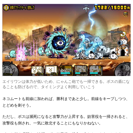
エイリワンは体力が低いため、にゃんこ砲でも一掃できる。ボスの盾にな
ることも防げるので、タイミングよく利用していこう
ネコムートも前線に加われば、勝利まであと少し。前線をキープしつつ、
とどめを刺そう。
ただし、ボスは瀕死になると攻撃力が上昇する。妨害役を一掃されると、
攻撃役も倒され、一気に敗北することにもなりかねない。