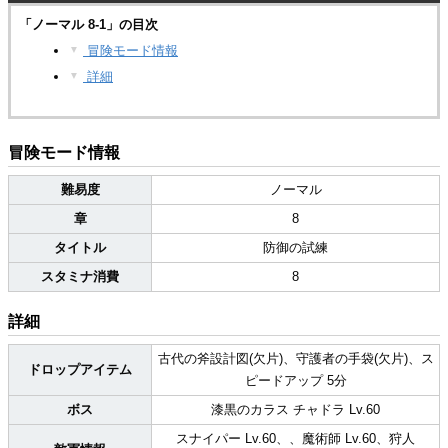
「ノーマル 8-1」の目次
冒険モード情報
▼
詳細
▼
冒険モード情報
難易度
ノーマル
章
8
タイトル
防御の試練
スタミナ消費
8
詳細
古代の斧設計図(欠片)、守護者の手袋(欠片)、ス
ドロップアイテム
ピードアップ 5分
ボス
漆黒のカラス チャドラ Lv.60
スナイパー Lv.60、、魔術師 Lv.60、狩人