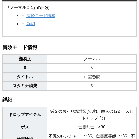
「ノーマル 5-1」の目次
冒険モード情報
▼
詳細
▼
冒険モード情報
難易度
ノーマル
章
5
タイトル
亡霊憑依
スタミナ消費
6
詳細
栄光のお守り設計図(欠片)、巨人の石斧、スピ
ドロップアイテム
ードアップ 3分
ボス
亡霊剣士 Lv.36
不死のレンジャー Lv.36、亡霊魔導師 Lv.36、不