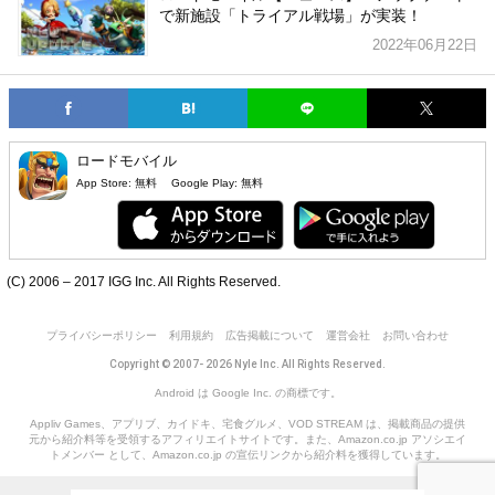
で新施設「トライアル戦場」が実装！
2022年06月22日
ロードモバイル
App Store:
無料
Google Play:
無料
(C) 2006 – 2017 IGG Inc. All Rights Reserved.
プライバシーポリシー
利用規約
広告掲載について
運営会社
お問い合わせ
Copyright © 2007- 2026 Nyle Inc. All Rights Reserved.
Android は Google Inc. の商標です。
Appliv Games、アプリブ、カイドキ、宅食グルメ、VOD STREAM は、掲載商品の提供
元から紹介料等を受領するアフィリエイトサイトです。また、Amazon.co.jp アソシエイ
トメンバー として、Amazon.co.jp の宣伝リンクから紹介料を獲得しています。