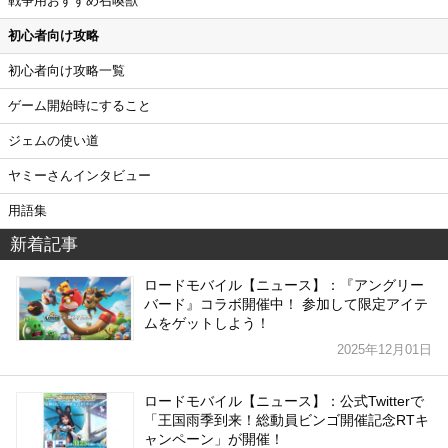
戦争用おすすめ召喚獣
初心者向け攻略
初心者向け攻略一覧
ゲーム開始時にすること
ジェムの使い道
ヤミーさんインタビュー
用語集
新着記事
ロードモバイル【ニュース】：『アングリー
バード』コラボ開催中！ 参加して限定アイテ
ムをゲットしよう！
2025年12月01日
ロードモバイル【ニュース】：公式Twitterで
「王国雨季到来！総動員ビンゴ開催記念RTキ
ャンペーン」が開催！