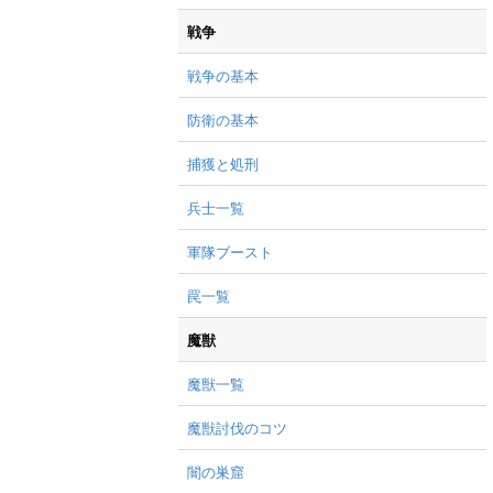
戦争
戦争の基本
防衛の基本
捕獲と処刑
兵士一覧
軍隊ブースト
罠一覧
魔獣
魔獣一覧
魔獣討伐のコツ
闇の巣窟