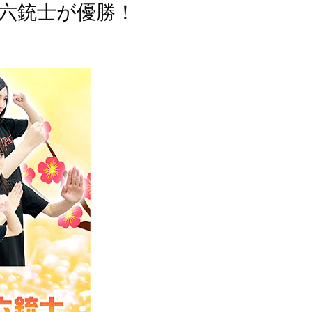
ツ六銃士が優勝！