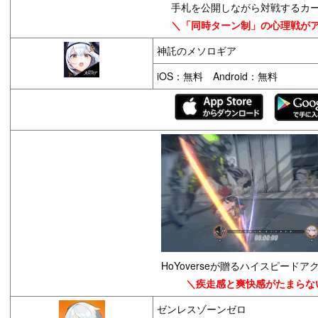
手札を公開しながら対戦するカ
＼「同時ターン制」の心理戦が
神託のメソロギア
iOS：無料 Android：無料
HoYoverseが贈るハイスピードア
＼疾走感と爽快感がたまらな
ゼンレスゾーンゼロ