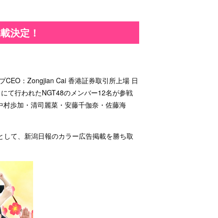
掲載決定！
］
：Zongjian Cai 香港証券取引所上場 日
て行われたNGT48のメンバー12名が参戦
（中村歩加・清司麗菜・安藤千伽奈・佐藤海
として、新潟日報のカラー広告掲載を勝ち取