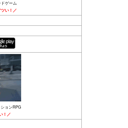
ードゲーム
アツい！／
クションRPG
い！／