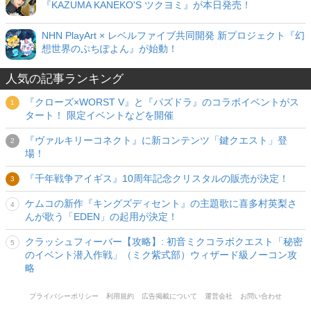
『KAZUMA KANEKO'S ツクヨミ』が本日発売！
NHN PlayArt × レベルファイブ共同開発 新プロジェクト『幻
想世界のぷちぽよん』が始動！
人気の記事ランキング
『クローズ×WORST V』と『パズドラ』のコラボイベントがス
タート！ 限定イベントなどを開催
『ヴァルキリーコネクト』に新コンテンツ「鍵クエスト」登
場！
『千年戦争アイギス』10周年記念クリスタルの販売が決定！
ケムコの新作『キングズディセント』の主題歌に喜多村英梨さ
んが歌う「EDEN」の起用が決定！
クラッシュフィーバー【攻略】: 初音ミクコラボクエスト「秘密
のイベント潜入作戦」（ミク紫式部）ウィザード級ノーコン攻
略
プライバシーポリシー
利用規約
広告掲載について
運営会社
お問い合わせ