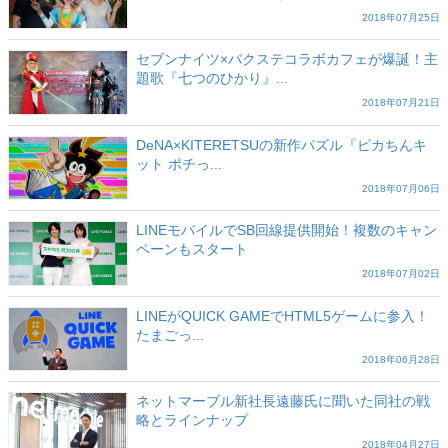
2018年07月25日
セブンナイツ×バクステコラボカフェが爆誕！主
題歌『七つのひかり』...
2018年07月21日
DeNA×KITERETSUの新作パズル『ピカちんキ
ット ポチっ...
2018年07月06日
LINEモバイルでSB回線提供開始！複数のキャン
ペーンもスタート
2018年07月02日
LINEがQUICK GAMEでHTML5ゲームに参入！
たまごっ...
2018年06月28日
ネットマーブル新社長遠藤氏に聞いた同社の戦
略とラインナップ
2018年04月27日