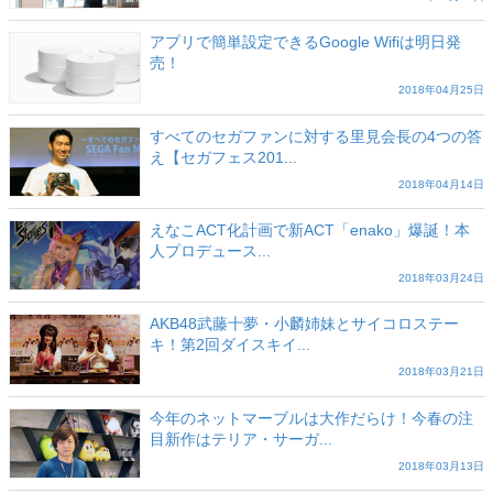
アプリで簡単設定できるGoogle Wifiは明日発
売！
2018年04月25日
すべてのセガファンに対する里見会長の4つの答
え【セガフェス201...
2018年04月14日
えなこACT化計画で新ACT「enako」爆誕！本
人プロデュース...
2018年03月24日
AKB48武藤十夢・小麟姉妹とサイコロステー
キ！第2回ダイスキイ...
2018年03月21日
今年のネットマーブルは大作だらけ！今春の注
目新作はテリア・サーガ...
2018年03月13日