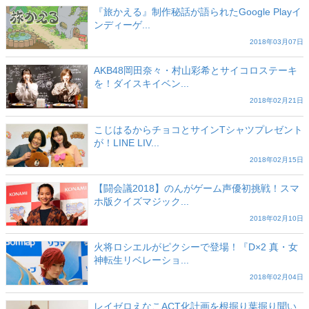
『旅かえる』制作秘話が語られたGoogle Playイ
ンディーゲ...
2018年03月07日
AKB48岡田奈々・村山彩希とサイコロステーキ
を！ダイスキイベン...
2018年02月21日
こじはるからチョコとサインTシャツプレゼント
が！LINE LIV...
2018年02月15日
【闘会議2018】のんがゲーム声優初挑戦！スマ
ホ版クイズマジック...
2018年02月10日
火将ロシエルがピクシーで登場！『D×2 真・女
神転生リベレーショ...
2018年02月04日
レイゼロえなこACT化計画を根掘り葉掘り聞い