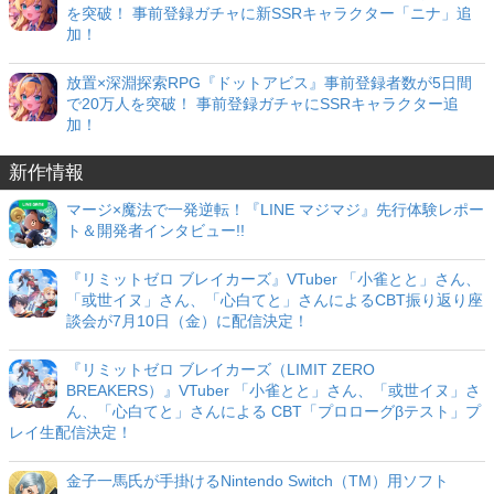
を突破！ 事前登録ガチャに新SSRキャラクター「ニナ」追
加！
放置×深淵探索RPG『ドットアビス』事前登録者数が5日間
で20万人を突破！ 事前登録ガチャにSSRキャラクター追
加！
新作情報
マージ×魔法で一発逆転！『LINE マジマジ』先行体験レポー
ト＆開発者インタビュー!!
『リミットゼロ ブレイカーズ』VTuber 「小雀とと」さん、
「或世イヌ」さん、「心白てと」さんによるCBT振り返り座
談会が7月10日（金）に配信決定！
『リミットゼロ ブレイカーズ（LIMIT ZERO
BREAKERS）』VTuber 「小雀とと」さん、「或世イヌ」さ
ん、「心白てと」さんによる CBT「プロローグβテスト」プ
レイ生配信決定！
金子一馬氏が手掛けるNintendo Switch（TM）用ソフト