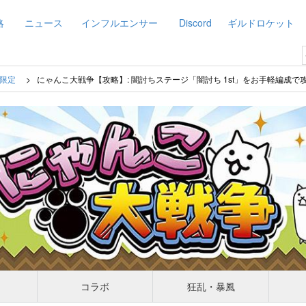
略
ニュース
インフルエンサー
Discord
ギルドロケット
限定
にゃんこ大戦争【攻略】: 闇討ちステージ「闇討ち 1st」をお手軽編成で
コラボ
狂乱・暴風