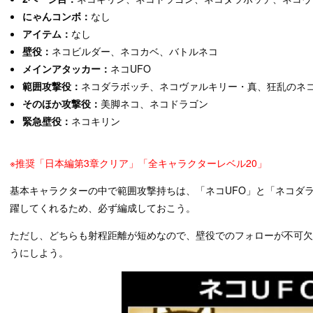
にゃんコンボ：
なし
アイテム：
なし
壁役：
ネコビルダー、ネコカベ、バトルネコ
メインアタッカー：
ネコUFO
範囲攻撃役：
ネコダラボッチ、ネコヴァルキリー・真、狂乱のネ
そのほか攻撃役：
美脚ネコ、ネコドラゴン
緊急壁役：
ネコキリン
※推奨「日本編第3章クリア」「全キャラクターレベル20」
基本キャラクターの中で範囲攻撃持ちは、「ネコUFO」と「ネコダ
躍してくれるため、必ず編成しておこう。
ただし、どちらも射程距離が短めなので、壁役でのフォローが不可
うにしよう。