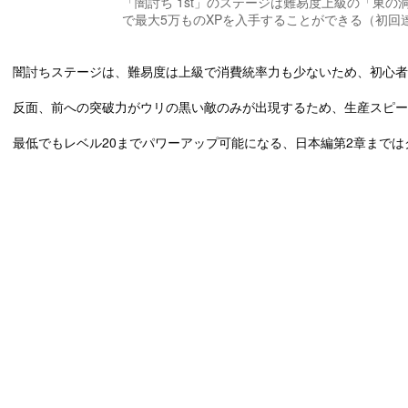
「闇討ち 1st」のステージは難易度上級の「東の
で最大5万ものXPを入手することができる（初回
闇討ちステージは、難易度は上級で消費統率力も少ないため、初心者
反面、前への突破力がウリの黒い敵のみが出現するため、生産スピー
最低でもレベル20までパワーアップ可能になる、日本編第2章までは