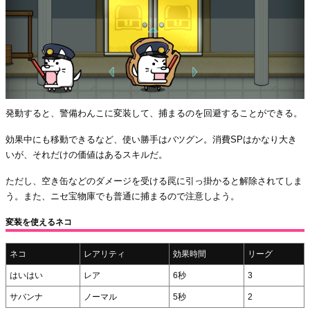
発動すると、警備わんこに変装して、捕まるのを回避することができる。
効果中にも移動できるなど、使い勝手はバツグン。消費SPはかなり大き
いが、それだけの価値はあるスキルだ。
ただし、空き缶などのダメージを受ける罠に引っ掛かると解除されてしま
う。また、ニセ宝物庫でも普通に捕まるので注意しよう。
変装を使えるネコ
ネコ
レアリティ
効果時間
リーグ
はいはい
レア
6秒
3
サバンナ
ノーマル
5秒
2