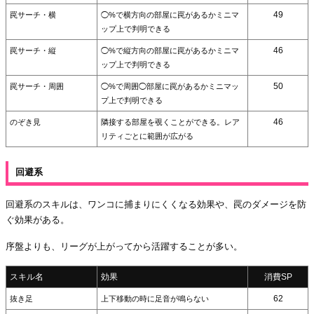
49
罠サーチ・横
◯%で横方向の部屋に罠があるかミニマ
ップ上で判明できる
46
罠サーチ・縦
◯%で縦方向の部屋に罠があるかミニマ
ップ上で判明できる
50
罠サーチ・周囲
◯%で周囲◯部屋に罠があるかミニマッ
プ上で判明できる
46
のぞき見
隣接する部屋を覗くことができる。レア
リティごとに範囲が広がる
回避系
回避系のスキルは、ワンコに捕まりにくくなる効果や、罠のダメージを防
ぐ効果がある。
序盤よりも、リーグが上がってから活躍することが多い。
スキル名
効果
消費SP
62
抜き足
上下移動の時に足音が鳴らない