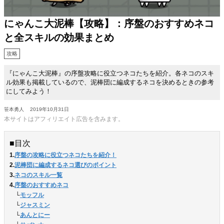
にゃんこ大泥棒【攻略】：序盤のおすすめネコ
と全スキルの効果まとめ
攻略
『にゃんこ大泥棒』の序盤攻略に役立つネコたちを紹介。各ネコのスキ
ル効果も掲載しているので、泥棒団に編成するネコを決めるときの参考
にしてみよう！
笹本勇人
2019年10月31日
本サイトはアフィリエイト広告を含みます。
■目次
1.
序盤の攻略に役立つネコたちを紹介！
2.
泥棒団に編成するネコ選びのポイント
3.
ネコのスキル一覧
4.
序盤のおすすめネコ
　└
モッフル
　└
ジャスミン
　└
あんとにー