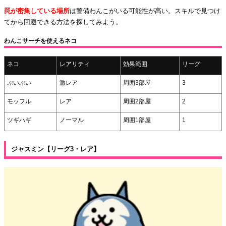
罠が密集している場所
は警備わんこがいる可能性が高い。スキルで見つけ
てから回避できる方法を探してみよう。
わんこサーチを使えるネコ
ネコ
レアリティ
効果範囲
リーグ
ぷいぷい
激レア
周囲3部屋
3
モッフル
レア
周囲2部屋
2
ツギハギ
ノーマル
周囲1部屋
1
ジャスミン【リーグ3・レア】