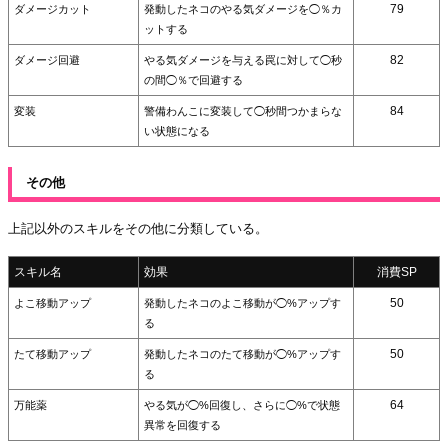
79
ダメージカット
発動したネコのやる気ダメージを◯％カ
ットする
82
ダメージ回避
やる気ダメージを与える罠に対して◯秒
の間◯％で回避する
84
変装
警備わんこに変装して◯秒間つかまらな
い状態になる
その他
上記以外のスキルをその他に分類している。
スキル名
効果
消費SP
50
よこ移動アップ
発動したネコのよこ移動が◯%アップす
る
50
たて移動アップ
発動したネコのたて移動が◯%アップす
る
64
万能薬
やる気が◯%回復し、さらに◯%で状態
異常を回復する