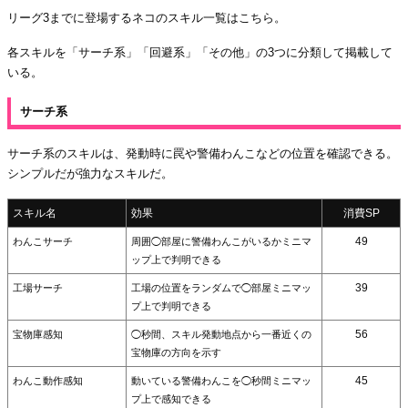
リーグ3までに登場するネコのスキル一覧はこちら。
各スキルを「サーチ系」「回避系」「その他」の3つに分類して掲載して
いる。
サーチ系
サーチ系のスキルは、発動時に罠や警備わんこなどの位置を確認できる。
シンプルだが強力なスキルだ。
スキル名
効果
消費SP
49
わんこサーチ
周囲◯部屋に警備わんこがいるかミニマ
ップ上で判明できる
39
工場サーチ
工場の位置をランダムで◯部屋ミニマッ
プ上で判明できる
56
宝物庫感知
◯秒間、スキル発動地点から一番近くの
宝物庫の方向を示す
45
わんこ動作感知
動いている警備わんこを◯秒間ミニマッ
プ上で感知できる