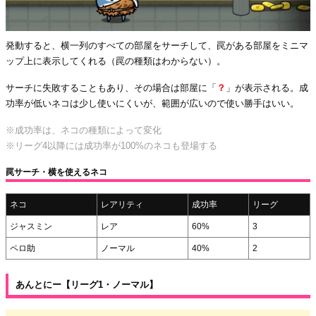
発動すると、横一列のすべての部屋をサーチして、罠がある部屋をミニマ
ップ上に表示してくれる（罠の種類はわからない）。
サーチに失敗することもあり、その場合は部屋に「
？
」が表示される。成
功率が低いネコは少し使いにくいが、範囲が広いので使い勝手はいい。
※成功率は、ネコの種類によって変化
※リーグ4以降には成功率が100%のネコも登場する
罠サーチ・横を使えるネコ
ネコ
レアリティ
成功率
リーグ
ジャスミン
レア
60%
3
ペロ助
ノーマル
40%
2
あんとにー【リーグ1・ノーマル】