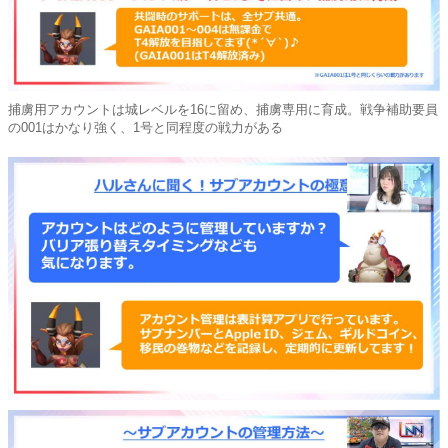
捕虜用アカウントは城レベルを16に留め、捕虜専用に育成。戦争補助要員
の001はかなり強く、1号と同程度の戦力がある