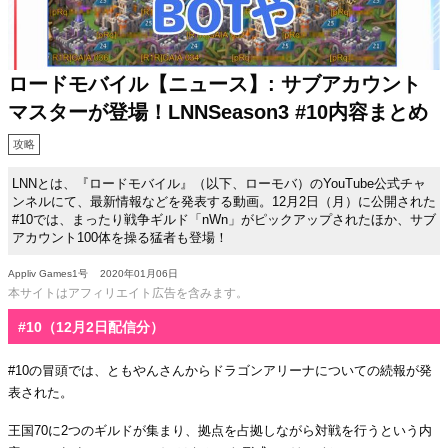
ロードモバイル【ニュース】: サブアカウント
マスターが登場！LNNSeason3 #10内容まとめ
攻略
LNNとは、『ロードモバイル』（以下、ローモバ）のYouTube公式チャ
ンネルにて、最新情報などを発表する動画。12月2日（月）に公開された
#10では、まったり戦争ギルド「nWn」がピックアップされたほか、サブ
アカウント100体を操る猛者も登場！
Appliv Games1号
2020年01月06日
本サイトはアフィリエイト広告を含みます。
#10（12月2日配信分）
#10の冒頭では、ともやんさんからドラゴンアリーナについての続報が発
表された。
王国70に2つのギルドが集まり、拠点を占拠しながら対戦を行うという内