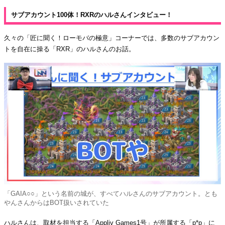
サブアカウント100体！RXRのハルさんインタビュー！
久々の「匠に聞く！ローモバの極意」コーナーでは、多数のサブアカウン
トを自在に操る「RXR」のハルさんのお話。
「GAIA○○」という名前の城が、すべてハルさんのサブアカウント。とも
やんさんからはBOT扱いされていた
ハルさんは、取材を担当する「Appliv Games1号」が所属する「p*p」に