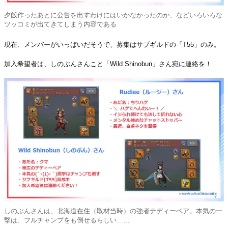
夕飯作ったあとに公告を出すわけにはいかなかったのか、などいろいろな
ツッコミが出てきてしまう内容である
現在、メンバーがいっぱいだそうで、募集はサブギルドの「T55」のみ。
加入希望者は、しのぶんさんこと「Wild Shinobun」さん宛に連絡を！
しのぶんさんは、北海道在住（取材当時）の強者テディーベア。本気の一
撃は、フルチャンプをも倒せるらしい……