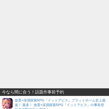
今なら間に合う！話題作事前予約
放置×深淵探索RPG『ドットアビス』プラットホーム史上最
速！ 最多！ 放置×深淵探索RPG『ドットアビス』の事前登