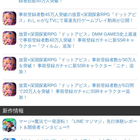
録者総数50万人突破！
事前登録者数45万人突破の放置×深淵探索RPG『ドットアビ
ス』わしゃがなTVにて最速先行ゲームプレイ動画が公開！
放置×深淵探索RPG『ドットアビス』DMM GAMES史上最速
で事前登録者数40万人突破！ 事前登録ガチャに新SSRキャ
ラクター「フィルム」追加！
放置×深淵探索RPG『ドットアビス』事前登録者数が30万人
を突破！ 事前登録ガチャに新SSRキャラクター「ニナ」追
加！
放置×深淵探索RPG『ドットアビス』事前登録者数が5日間
で20万人を突破！ 事前登録ガチャにSSRキャラクター追
加！
新作情報
マージ×魔法で一発逆転！『LINE マジマジ』先行体験レポー
ト＆開発者インタビュー!!