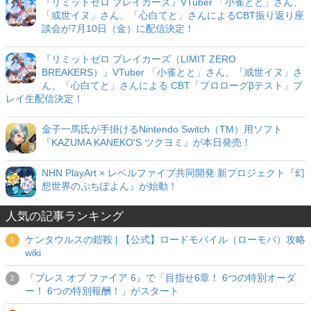
『リミットゼロ ブレイカーズ』VTuber 「小雀とと」さん、
「或世イヌ」さん、「心白てと」さんによるCBT振り返り座
談会が7月10日（金）に配信決定！
『リミットゼロ ブレイカーズ（LIMIT ZERO
BREAKERS）』VTuber 「小雀とと」さん、「或世イヌ」さ
ん、「心白てと」さんによる CBT「プロローグβテスト」プ
レイ生配信決定！
金子一馬氏が手掛けるNintendo Switch（TM）用ソフト
『KAZUMA KANEKO'S ツクヨミ』が本日発売！
NHN PlayArt × レベルファイブ共同開発 新プロジェクト『幻
想世界のぷちぽよん』が始動！
人気の記事ランキング
ケンタウルスの鎧鞍 | 【公式】ロードモバイル（ローモバ）攻略
wiki
『ブレス オブ ファイア 6』で「目指せ6章！ 6つの特別オーダ
ー！ 6つの特別報酬！」がスタート