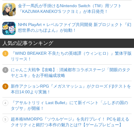
金子一馬氏が手掛けるNintendo Switch（TM）用ソフト
『KAZUMA KANEKO'S ツクヨミ』が本日発売！
NHN PlayArt × レベルファイブ共同開発 新プロジェクト『幻
想世界のぷちぽよん』が始動！
人気の記事ランキング
『WIND BREAKER 不良たちの英雄譚（ウィンヒロ）』繁体字版
リリース！
にゃんこ大戦争【攻略】: 消滅都市コラボステージ「開眼のタク
ヤとユキ」をお手軽編成攻略
新作アクションRPG『メガスマッシュ』がクローズドβテストを
本日14:00より実施！
『アサルトリリィ Last Bullet』にて新イベント「ふしぎの国の
タヅサ」が開催！
超本格MMORPG『ソウルゲージ』を先行プレイ！ PCを超える
クオリティと銘打つ本作の魅力とは!?【ゲームプレビュー】