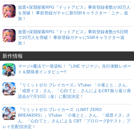
放置×深淵探索RPG『ドットアビス』事前登録者数が30万人
を突破！ 事前登録ガチャに新SSRキャラクター「ニナ」追
加！
放置×深淵探索RPG『ドットアビス』事前登録者数が5日間
で20万人を突破！ 事前登録ガチャにSSRキャラクター追
加！
新作情報
マージ×魔法で一発逆転！『LINE マジマジ』先行体験レポー
ト＆開発者インタビュー!!
『リミットゼロ ブレイカーズ』VTuber 「小雀とと」さん、
「或世イヌ」さん、「心白てと」さんによるCBT振り返り座
談会が7月10日（金）に配信決定！
『リミットゼロ ブレイカーズ（LIMIT ZERO
BREAKERS）』VTuber 「小雀とと」さん、「或世イヌ」さ
ん、「心白てと」さんによる CBT「プロローグβテスト」プ
レイ生配信決定！