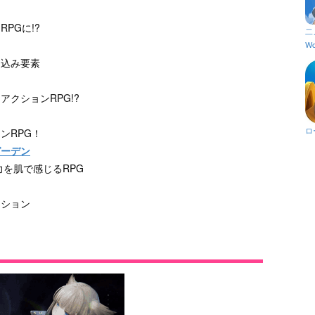
PGに!?
二
Wo
り込み要素
クションRPG!?
ロ
ンRPG！
ガーデン
を肌で感じるRPG
クション