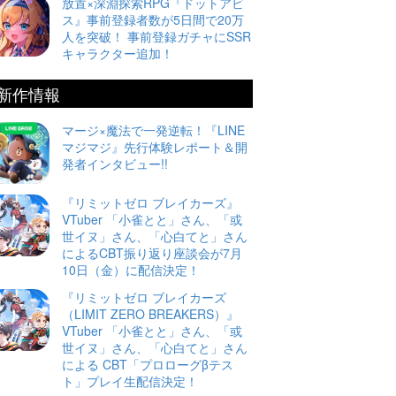
放置×深淵探索RPG『ドットアビ
ス』事前登録者数が5日間で20万
人を突破！ 事前登録ガチャにSSR
キャラクター追加！
新作情報
マージ×魔法で一発逆転！『LINE
マジマジ』先行体験レポート＆開
発者インタビュー!!
『リミットゼロ ブレイカーズ』
VTuber 「小雀とと」さん、「或
世イヌ」さん、「心白てと」さん
によるCBT振り返り座談会が7月
10日（金）に配信決定！
『リミットゼロ ブレイカーズ
（LIMIT ZERO BREAKERS）』
VTuber 「小雀とと」さん、「或
世イヌ」さん、「心白てと」さん
による CBT「プロローグβテス
ト」プレイ生配信決定！