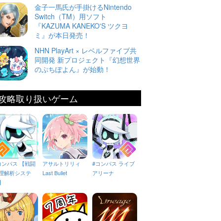
金子一馬氏が手掛けるNintendo
Switch（TM）用ソフト
『KAZUMA KANEKO'S ツクヨ
ミ』が本日発売！
NHN PlayArt × レベルファイブ共
同開発 新プロジェクト『幻想世界
のぷちぽよん』が始動！
攻略取り扱いゲーム
コンパス 【戦闘
アサルトリリィ
#コンパス ライブ
理解析システ
Last Bullet
アリーナ
】