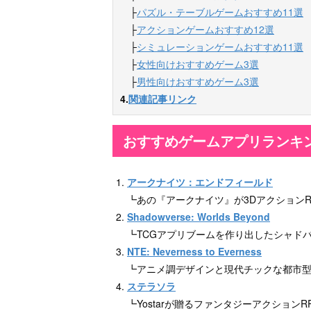
　├
パズル・テーブルゲームおすすめ11選
　├
アクションゲームおすすめ12選
　├
シミュレーションゲームおすすめ11選
　├
女性向けおすすめゲーム3選
　├
男性向けおすすめゲーム3選
4.
関連記事リンク
おすすめゲームアプリランキン
アークナイツ：エンドフィールド
┗あの『アークナイツ』が3DアクションR
Shadowverse: Worlds Beyond
┗TCGアプリブームを作り出したシャド
NTE: Neverness to Everness
┗アニメ調デザインと現代チックな都市型
ステラソラ
┗Yostarが贈るファンタジーアクションR