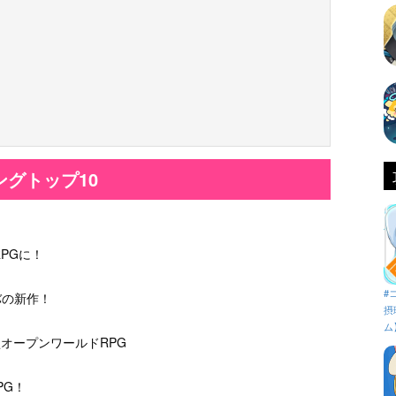
グトップ10
PGに！
#
バの新作！
摂
ム
オープンワールドRPG
PG！