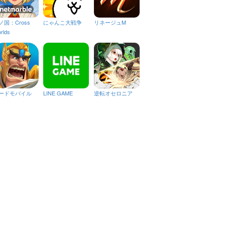
ノ国：Cross
にゃんこ大戦争
リネージュM
rlds
ードモバイル
LINE GAME
逆転オセロニア