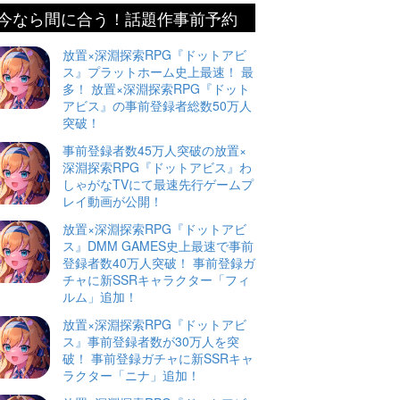
今なら間に合う！話題作事前予約
放置×深淵探索RPG『ドットアビ
ス』プラットホーム史上最速！ 最
多！ 放置×深淵探索RPG『ドット
アビス』の事前登録者総数50万人
突破！
事前登録者数45万人突破の放置×
深淵探索RPG『ドットアビス』わ
しゃがなTVにて最速先行ゲームプ
レイ動画が公開！
放置×深淵探索RPG『ドットアビ
ス』DMM GAMES史上最速で事前
登録者数40万人突破！ 事前登録ガ
チャに新SSRキャラクター「フィ
ルム」追加！
放置×深淵探索RPG『ドットアビ
ス』事前登録者数が30万人を突
破！ 事前登録ガチャに新SSRキャ
ラクター「ニナ」追加！